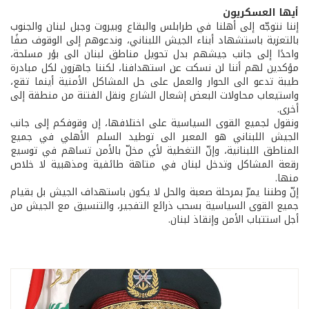
أيها العسكريون
إننا نتوجّه إلى أهلنا في طرابلس والبقاع وبيروت وجبل لبنان والجنوب
بالتعزية باستشهاد أبناء الجيش اللبناني، وندعوهم إلى الوقوف صفًا
واحدًا إلى جانب جيشهم بدل تحويل مناطق لبنان الى بؤر مسلحة،
مؤكدين لهم أننا لن نسكت عن استهدافنا، لكننا جاهزون لكل مبادرة
طيبة تدعو الى الحوار والعمل على حل المشاكل الأمنية أينما تقع،
واستيعاب محاولات البعض إشعال الشارع ونقل الفتنة من منطقة إلى
أخرى.
ونقول لجميع القوى السياسية على اختلافها، إن وقوفكم إلى جانب
الجيش اللبناني هو المعبر الى توطيد السلم الأهلي في جميع
المناطق اللبنانية، وإنّ التغطية لأي مخلّ بالأمن تساهم في توسيع
رقعة المشاكل وتدخل لبنان في متاهة طائفية ومذهبية لا خلاص
منها.
إنّ وطننا يمرّ بمرحلة صعبة والحل لا يكون باستهداف الجيش بل بقيام
جميع القوى السياسية بسحب ذرائع التفجير، والتنسيق مع الجيش من
أجل استتباب الأمن وإنقاذ لبنان.