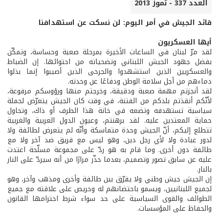
العدد 337 - تموز 2013
قائد الجيش في أمر اليوم: لن نسكت عن استهدافنا
أيها العسكريون
لقد مرّ لبنان في الساعات الأخيرة بمرحلة صعبة وحساسة، وتمكّن
بفضل جهود الجيش اللبناني وتضحياته من احتوائها. إن الضباط
والعسكريين الذين استشهدوا والجرحى الذين أصيبوا إنما بذلوا
دماءهم من أجل سلامة الوطن ودفاعًا عن وحدته.
لقد أنجزتم مهمة صعبة ودقيقة، وخرجتم منها ورؤوسكم مرفوعة،
لأنّكم أنقذتم بلدكم من الفتنة، في وقت كان الجيش يتعرّض لحملة
سياسية تستهدفه وتضعه في خانة هذا الطرف أو ذاك، وتحاول
حماية المعتدين عليه. لقد برهنتم، وعيون الدول العربية والغربية
تتطلع إليكم، أنّ الجيش وحدة متماسكة وأنّه لم يتعرض لطائفة ولا
لدور عبادة ولا لأي رجل دين، وهو ليس مع فريق ضد آخر ولا مع
طائفة دون أخرى. وما قام به هو ردّ على مجموعة مسلّحة اعتدت
عليه عن سابق تصور وتصميم، بعدما حذّر مرارًا من أنه سيردّ على النار
بالنار.
إن الجيش جيش وطني ولا يفرّق بين طائفة وأخرى ومذهب وآخر، وهو
لجميع اللبنانيين، ويسمو باحتضانهم له وحريص على علاقته مع جميع
الطوائف والقوى السياسية على حد سواء شرط احترامها القانون
والحفاظ على المؤسسات.