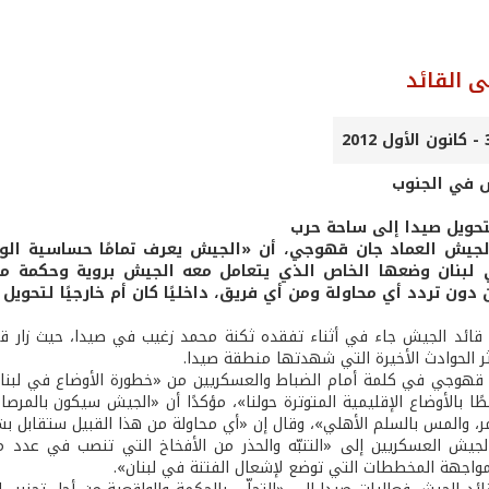
 القائد
ش في الجنوب
حويل صيدا إلى ساحة حرب
 الجيش العماد جان قهوجي، أن «الجيش يعرف تمامًا حساسية ال
لبنان وضعها الخاص الذي يتعامل معه الجيش بروية وحكمة من
 دون تردد أي محاولة ومن أي فريق، داخليًا كان أم خارجيًا لتحوي
 قائد الجيش جاء في أثناء تفقده ثكنة محمد زغيب في صيدا، حيث زار قيا
ر الحوادث الأخيرة التي شهدتها منطقة صيدا.
د قهوجي في كلمة أمام الضباط والعسكريين من «خطورة الأوضاع في لبنا
بطًا بالأوضاع الإقليمية المتوترة حولنا»، مؤكدًا أن «الجيش سيكون بال
ر، والمس بالسلم الأهلي»، وقال إن «أي محاولة من هذا القبيل ستقابل بش
لجيش العسكريين إلى «التنبّه والحذر من الأفخاخ التي تنصب في عدد م
مواجهة المخططات التي توضع لإشعال الفتنة في لبنان».