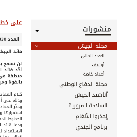
على خطى
منشورات
العدد 330 - كانون الأول 2012
مجلة الجيش
قائد الجي
العدد الحالي
لن نسمح بت
أرشيف
أكّد قائد
أعداد خاصة
منطقة في 
بالقوة ومن
مجلة الدفاع الوطني
أناشيد الجيش
كلام العماد
وذلك على أث
السلامة المرورية
وحذّر العما
استمرارها ر
إحذروا الألغام
الخطوط الحم
ودعا قائد ا
برنامج الجندي
الاستعداد ل