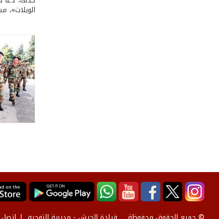
كذلك، دعا قا
الويلات»، م
قيادة الجيش - مديرية التوجيه
إتصل ب
© جميع الحقوق محفوظة