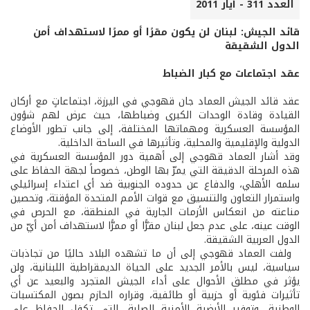
العدد 311 - أيار 2011
قائد الجيش: لبنان لن يكون مقرًا أو ممرًا لاستهداف أمن
الدول الشقيقة
عقد اجتماعات مع كبار الضباط
عقد قائد الجيش العماد جان قهوجي في اليرزة، اجتماعاتٍ مع أركان
القيادة وقادة الوحدات الكبرى وضباطها، حيث عرض لهم شؤون
المؤسسة العسكرية ومهماتها المختلفة، إلى جانب تطور الأوضاع
الدولية والإقليمية والمحلية، وتأثيرها في الساحة الداخلية.
وقد أشار العماد قهوجي إلى أهمية دور المؤسسة العسكرية في
هذه المرحلة الدقيقة التي يمرّ بها الوطن، خصوصاً لجهة الحفاظ على
سلمه الأهلي، والدفاع عن حدوده الجنوبية ضد أي اعتداء إسرائيلي
واستمرار التعاون والتنسيق مع قوات الأمم المتحدة المؤقتة، وتحصين
مناعته من انعكاس الأزمات الجارية في المنطقة، مع الحرص في
الوقت عينه، على عدم جعل لبنان مقرًّا أو ممرًّا لاستهداف أمن أيّ من
الدول العربية الشقيقة.
ولفت العماد قهوجي إلى أن ما تشهده البلاد حاليًا من تجاذبات
سياسية، ليس بالأمر الجديد على الحياة الديمقراطية اللبنانية، ولن
يؤثر في مطلق الأحوال على أداء الجيش المتجرد والبعيد عن أي
تأثيرات فئوية أو حزبية أو طائفية، وقراره الحازم بصون المكتسبات
الوطنية، وتوفير الأرضية الأمنية الصلبة، التي تكفل الحفاظ على