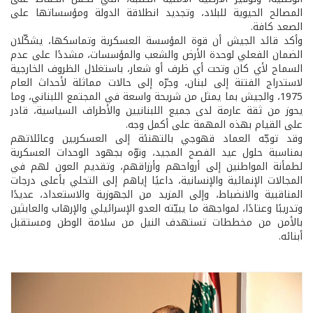
المصالح الحيوية للبلاد، وتجديد انطلاقة الدولة ومؤسساتها على
الصعد كافة.
وأكد قائد الجيش أن قوة المؤسسة العسكرية وتماسكها، يشكّلان
الضمان الفعلي لوحدة الأرض والشعب والمؤسسات، مشددًا على عدم
السماح لأي كان وتحت أي ظرف أو شعار، باستغلال الظروف الخارجية
لاستدراج الفتنة إلى لبنان، وجرّه إلى حالات مماثلة لأحداث العام
1975، والجيش بما يمثل من شريحة واسعة في المجتمع اللبناني، وما
يحوز من ثقة عارمة لدى جميع اللبنانيين والأطراف السياسية، قادر
على القيام بهذه المهمة على أكمل وجه.
وقد توجّه العماد قهوجي بالتهنئة إلى العسكريين وعائلاتهم
بمناسبة حلول عيد الفصح المجيد، ونوّه بجهود الوحدات العسكرية
لطمأنة المواطنين إلى أرواحهم وأرزاقهم، وتقديم العون لهم في
المجالات الإنمائية والإنسانية، داعيًا إياهم إلى التحلي بأعلى درجات
المناقبية والانضباط، وإلى المزيد من الجهوزية والاستعداد، عديدًا
وتدريبًا وعتادًا، لمواجهة ما يبيّته العدو الإسرائيلي والإرهاب والعابثين
بالأمن من مخططات تستهدف النيل من سلامة الوطن ومستقبل
أبنائه.