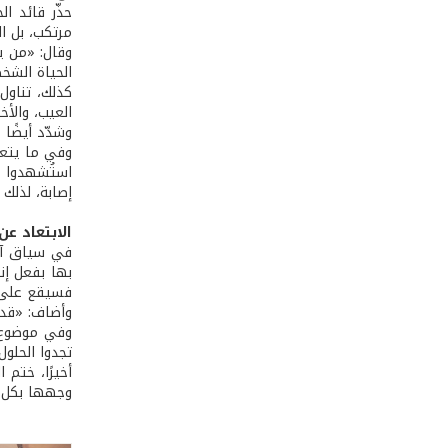
حذّر قائد ا
مرتكب، بل ال
وقال: «من ي
الحياة الشخص
كذلك، تناول 
العيب، والأ
وشدّد أيضًا
إصابة، لذلك
الابتعاد ع
في سياق آخر
بها بفعل إنج
فسيقع على 
وأضاف: «قد ن
وفي موضوع ا
تجدوا الحلو
أخيرًا، ختم 
وجهها بكل م