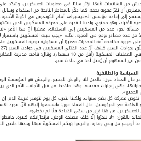
لجيش من الشائعات لأنها تؤثر سلبًا في معنويات العسكريين، وشدّد على ر
مفترض أن نقرّ عقوبة بحقه. كما ذكّر بالمخاطر الناتجة من استخدام وسائل 
ستمع إلى إفادة مؤسس الـ«فيسبوك» أمام الكونغرس في الآونة الأخيرة، يد
ية للأفراد، وهو ممنوع، ولدينا القدرة على معرفة العسكريين الذين ينشئون 
مسألة لجوء عدد من العسكريين إلى الاستدانة، معتبرًا أنّ هذا الأمر «ليس
خذ من عدة مصادر يوقع في العجز»، لذلك «يجب تنبيه العسكريين باستمرار ل
 على ضرورة مكافحة آفة المخدرات معتبرًا أن مسؤولية توعية العسكريين عل
استُشهدوا في العمليات العسكرية (أقل من 10 شهداء)
 من غير المفهوم أن يُقتل أحد في حادث سير.
ن السياسة والطائفية
 قال العماد عون: «الدين لله والوطن للجميع، والجيش هو المؤسسة الو
ازاتها، وهي إنجازات مقدسة، وهذا ملاحظ من قبل الأجانب، الأمر الذي يزيد
الجميع».
خوض معركة كل بضع سنوات، ولكننا نتدرب كل يوم لتوفير ضريبة الدم. إن الا
لعلاقة مع المرؤوسين، قال العماد عون: «استمعوا إليهم لأنّ مجرد ال
ل للعسكريين، من هنا فإن من سمّى القيادة فنًا لم يخطئ».
القائد بالقول: «لا تنجرّوا إلّا خلف مصلحة الوطن، فإنجازاتكم كبيرة، حا
ا أوتيتم من وعي وقدرة، والتزموا بَزتكم العسكرية فبها وحدها خلاص اللبن