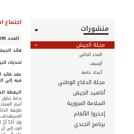
اجتماع ا
منشورات
العدد 395 - أيار 2018
مجلة الجيش
قائد الجيش
العدد الحالي
تحديات كبي
أرشيف
أعداد خاصة
عقد قائد ا
فيه إلى ال
مجلة الدفاع الوطني
أناشيد الجيش
اليقظة الد
بداية تناول
السلامة المرورية
أشار العماد
طريقة الذئا
إحذروا الألغام
الاستهداف، م
وإذ أكدّ أن
برنامج الجندي
لفت إلى أن 