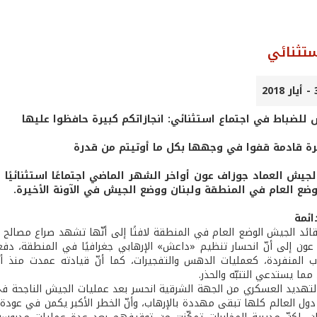
ستثنائي
 للضباط في اجتماع استثنائي: انجازاتكم كبيرة حافظوا عليها
رة قادمة قفوا في وجهها بكل ما أوتيتم من قدرة
لجيش العماد جوزاف عون أواخر الشهر الماضي اجتماعًا استثنائيًا 
وضع العام في المنطقة ولبنان ووضع الجيش في الآونة الأخيرة.
ائمة
 قائد الجيش الوضع العام في المنطقة لافتًا إلى أنّها تشهد صراع مصالح
 عون إلى أنّ انحسار تنظيم «داعش» الإرهابي جغرافيًا في المنطقة، دفعه
ب المنفردة، كعمليات الدهس والتفجيرات، كما أنّ قيادته عمدت منذ أ
ما يستدعي التنبّه والحذر.
ّ التهديد العسكري من الجهة الشرقية انحسر بعد عمليات الجيش الناجحة 
دول العالم كلها تبقى مهددة بالإرهاب، وأنّ الخطر الأكبر يكمن في عودة