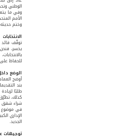
عاد إلى لبن
الوطني وتحص
وفي ما يتعلّ
الأمم المتحد
وختم حديثه 
الانتخابات
توقّف قائد 
يخسر، فنحن 
بالانتخابات
للحفاظ على 
الوضع داخ
أوضح العماد
بند التقديم
طلبًا لزيادة
كذلك، تطرّق 
شراء شقق وب
في موضوع ال
الإداري الك
الجديد.
توجيهات ع