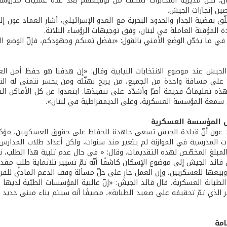
ان، لكنّ مديرية المخابرات تمكّنت من توقيفهم بعد عدة عمليات مدروسة
ين إنجازات الجيش.
ق بقضية الجدار والحدود البحرية مع العدو الإسرائيلي، أشار العماد عون إل
ة المؤقتة العاملة في لبنان، وفق توجيهات الرؤساء الثلاثة.
في ما يخصّ الوضع الأمني بالقول: «بفضل تعبكم وجهودكم، فإنّ الوضع ا
الجيش عند موضوع الانتخابات النيابية وقال: «إن هدفنا هو حفظ أمن الع
على مسافة واحدة من الجميع، من يربح نهنّئه ومن يخسر نتمنى له التوفي
، هذه تعليماتٌ قديمة أصرّ وأشدّد على تنفيذها. ابتعدوا عن كل الأماكن 
سمعة المؤسسة العسكرية، وعلى الديمقراطية في لبنان».
ل المؤسسة العسكرية
 عون أنّ قيادة الجيش تسعى جاهدة للحفاظ على حقوق العسكريين، مؤكدًا أ
ات المدرسية في الموازنة لم يتغير منذ سنوات، ولكن أعداد طلاب المدارس
 المبلغ المخصّص لهذه التقديمات. وقال: « في حال عدم تلبية هذا الطلب، 
قائد الجيش إلى موضوع الإسكان كاشفًا أنّه تمّ تسيير ثلاثماية طلبٍ مقدمٍ
يعها للعسكريين، وإن العمل جارٍ على حلّ مسألة وقف الدعم المادي للقر
طبابة العسكرية، قال قائد الجيش: «إنّ غالبية المؤسسات الطبّية لديها 
بير الذي تمّ تحقيقه على صعيد الطبابة»، مضيفًا أنه سيتم بناء مبنى جدي
امة