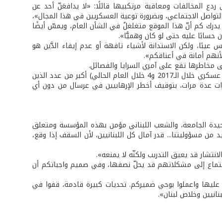
دع المخالفات ومعاقبة مرتكبيها قائلًا: «لا يدافعَنّ أحد عن
التواصل الاجتماعي، وبضرورة توعية العسكريين في هذا المجال»،
رك كم أنّ هذا الموقع متغلغلٌ في الشأن العام، ويمسّ أيضًا
حسابًا عليه حتى لو كان وهميًّا».
 عيبًا، ولكن الاستدانة لأشياء تافهة أو عدم إيفاء الدَّين هو
أنهم أمانة في أعناقكم».
ى مخاطرها تقع على آمري السرايا والفصائل.
وفي ما يتعلّق بحوادث السير، كشف أنّ عدد القتلى العسكريين في حوادث السير (27 عسكري خلال الـ2017 و4 خلال العام الحالي) أكبر من عدد الذين
. وقال: قامت مديرية المخابرات عدة مرات، بتوقيف أخطر الإرهابيين في عرسال من دون أي
حيدة الجامعة، والشعب اللبناني مؤمن بهذه المؤسسة ومتعلق
 من مسؤوليتنا... قدر آمال كل اللبنانيين، لأن السقف إذا وقع،
نتشار قد يعيق التدريب ولكنّه لا يمنعه».
استماع إلى مشكلاتهم قد يحلّ نصفها، وفي صميم واجباتكم أن
فظوا عليها واعملوا بوحي ضميركم. تحديات كبيرة قادمة، قفوا في
انيين وخلاص لبنان».