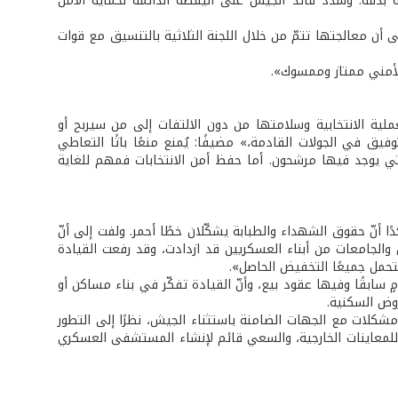
 بدقة. وشدّد قائد الجيش على اليقظة الدائمة لحماية الأمن
ى أن معالجتها تتمّ من خلال اللجنة الثلاثية بالتنسيق مع قوات
لأمني ممتاز وممسوك».
ملية الانتخابية وسلامتها من دون الالتفات إلى من سيربح أو
ق في الجولات القادمة،» مضيفًا: يُمنع منعًا باتًا التعاطي
التي يوجد فيها مرشحون. أما حفظ أمن الانتخابات فمهم للغاية
نّ حقوق الشهداء والطبابة يشكّلان خطًا أحمر. ولفت إلى أنّ
 والجامعات من أبناء العسكريين قد ازدادت، وقد رفعت القيادة
نتحمل جميعًا التخفيض الحاصل».
 سابقًا وفيها عقود بيع، وأنّ القيادة تفكّر في بناء مساكن أو
وض السكنية.
مشكلات مع الجهات الضامنة باستثناء الجيش، نظرًا إلى التطور
د للمعاينات الخارجية، والسعي قائم لإنشاء المستشفى العسكري