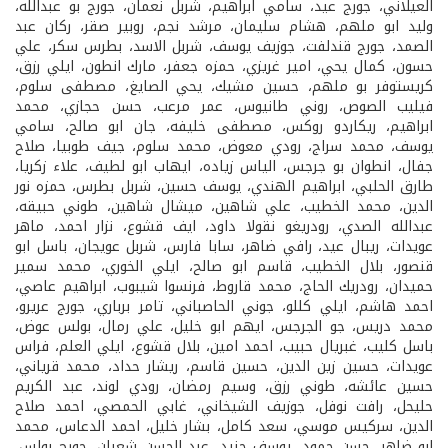
العيلاني، جورج عيد، سامي ابراهيم، شربل نعمان، جورج بو عبدالله،
وليد ابو ملهم، هشام سليمان، مرشد نجم، روبير صقر، ركان عبد
الصمد، جورج قندلفت، جوزيف يوسف، شربل الاسد، بطرس سكر، علي
حسون، كمال يحي، امير غريزي، حمزه جعفر، مارك انطون، ايلي رزق،
كريستوفر بو ملهم، حسين مشيك، يحي الصايغ، مصطفى سلوم،
فيليب الصوص، روني طانيوس، عمر مرعب، حسن حجازي، محمد
ابراهيم، ريكاردو روكس، مصطفى خليفه، جان ابو صالح، سامي
يوسف، محمد سراج، رودي معوض، محمد سلوم، جيف طوبيا، صلاح
جفال، انطوان بو جرجس، الياس زياده، ايهاب ابو لطيف، علاء زكريا،
طارق الحلبي، ابراهيم الهندي، يوسف حسين، شربل بطرس، حمزه نور
الدين، محمد الخطيب، علي شاهين، ميشال شاهين، طوني حبيقه،
عبدالله الصدي، رودريغو نقولا داود، ايف قشوع، نزار احمد، ماهر
عويدات، ريبال عيد، رافي ضاهر، سابا فارس، شربل عويجان، باسل ابو
قنصور، بلال الخطيب، قاسم ابو صالح، ايلي الخوري، محمد سمير
حميدان، رودريك الحاج، محمد قاروط، فرنسوا شيبوب، ابراهيم عاصي،
احمد هاشم، ايلي كللو، جوني الحاصباني، تامر برباري، جورج عريرو،
محمد دريس، جو الجرجس، ايهم ابو خليل، علي رمال، بولس عوض،
باسل كليب، غبريال حبيب، احمد امين، بلال قشوع، ايلي العلم، فراس
عويدات، حسين زين الدين، حسين قاسم، ريشار حداد، محمد قرياني،
حسين عائشه، طوني رزق، وسيم رمضان، رودي لوند، عبد الكريم
حليحل، رافت نوفل، جوزيف الشيخاني، غابي الحمصي، احمد صلاح
الدين، سركيس موسي، سعد كامل، بشار خليل، احمد الدعاس، محمد
ابو ضاهر، حسن حمود، يوسف جنيد، عبد الحسن شعبان، جورج بولس،