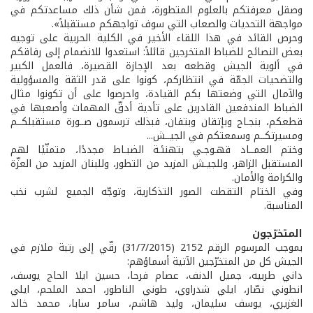
وصقل معرفتكم بالعلوم المتطورة، فمن شأن ذلك مساعدتكم في
مواجهة التحديات والصعاب التي سوف تواجهكم مستقبلاً».
وحرص القائد في هذا اللقاء الأخير في الكلية الحربية على توجيه
بعض النصائح للضباط المتخرجين قائلاً: استعدوا للانضمام إلى رفاقكم
في ألوية الجيش وقطعه بعد الإجازة القصيرة، فالعمل الكبير
والتضحيات الجمّة في انتظاركم، كونوا على قدر الثقة والمسؤولية
والآمال التي وضعتها بكم القيادة، واحرصوا على أن تكونوا مثال
الضباط المندفعين القادرين على تأدية أدقّ المهمات وأصعبها في
قطعكم، بنجـاح وبإتقان وبتفان، فبذلك ترسمون صــورة مستقبلكــم
ومسيرتكــم وسمعتكم في الجيــش...
وختم العمــاد قهـوجـي بتهنئـة الضبـاط مجددًا، متمنّيًا لهم
المستقبل الزاهر، وللجيـش المزيد من التطور، وللبنان المزيد من العزّة
والكرامة والأمان.
وفي الختام التقطت الصور التذكارية، وتوجّه الجميع لشرب نخب
المناسبة.
المتخرّجون
بموجب المرسوم الرقم 2152 (31/7/2015) رقّي إلى رتبة ملازم في
الجيش كل من المتخرّجين الآتية أسماؤهم:
داني طربيه، جميل الدنف، عصام فرحا، حسين ايلا الحاج يوسف،
انطوني نصّار، ايلي شدراوي، طوني الناطور، احمد الملحم، ايلي
الغزيري، يوسف سليمان، وليد هاشم، سامر سابا، محمد خالد