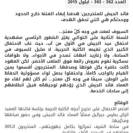
العدد 362 - 363 - أيلول 2015
قائد الجيش للمتخرجين: هدفنا إبقاء الفتنة خارج الحدود
ووحدتكم هي التي تحقق الهدف
السيوف لمعت في وجه كلّ معتدٍ...
للسنة الثانية على التوالي يغيّر الشغور الرئاسي مشهدية
احتفال عيد الجيش في الأول من آب، حيث غاب الاحتفال
الكبير الذي تقيمه الكلية الحربية. لا صليل للسيوف في
الساحة، ولا زغاريد أمهات تصدح في الأجواء، ولا طوافات
عسكرية تقوم بعروض رائعة فوق الملعب الأخضر. لكن العهود
كانت حاضرة بكل قوتها وصدقها، المتخرجون أقسموا يمين
القيام بالواجب كاملاً، واحتفلوا بحمل لواء مسؤولية الحفاظ
على الوطن، سيفًا في وجه كل معتدٍ... ثم كان لهم لقاء مع
العماد قائد الجيش الذي زوّدهم توجيهاته قبيل انطلاقهم
إلى ساحات الخدمة.
الوقائع
اقتصر الاحتفال على تخريج أجرته الكلية الحربية برئاسة قائدها العميد
الركن بطرس جبرائيل ممثلاً العماد قائد الجيش، وفي حضور ضباطها
ومدرّبيها.
في ساحة الشرف تمركزوا بكامل جهوزيتهم... المتخرجون الـ305
ورفاقهم في السنتين الأولى والثانية.