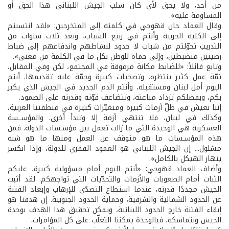
من أحد، ولا يحق لأي كان سلب الجيش اللبناني هذا الحق أو
المساومة عليه».
وقال العماد جان قهوجي في كلمته إلى المتخرجين: «لقد انتسبتم
إلى الكلية الحربية وأنتم في ربيع الشباب، وبعد ثلاث سنوات من
التدريب تحوّلتم من شباب لا حدود لنشاطهم واندفاعهم إلى ضباط
رصينين منضبطين، وإلى حماة للوطن بكل ما في الكلمة من معنى».
وتابع قائلاً: «للضابط مكانة مرموقة في المجتمع، لكن وفي المقابل،
ثمّة عمل كثير ينتظره، وتضحيات كبيرة وجمّة عليه تقديمها. أنتم
اليوم أمل لبنان ومستقبله، وأنتم الدم الجديد في الجيش الذي يكبر
بكم، وبفضلكم تزداد مناعته، وتتضاعف قوّته وقدرته على الصمود.
إننا نعيش في ظلّ أزمات كبيرة ومتغيّرات كثيرة في منطقتنا العربية،
وكذلك في لبنان، فلا تنتهي أزمة إلا وتبدأ أخرى. والمؤســسة
العسكرية هي الوحيدة التي ما زالت تعمل بين مؤسـسات الدولة. فمن
هذه المؤسـسات ما هو متوقف عن العمل ومنها ما هو شبه
مشلول... إن الجيش اللبناني هو العمود الفقري للدولة، وإذا انكسر
ينهار الهيكل بالكامل».
وأضاف العماد قهوجي: «أنتم اليوم أمام مسؤولية كبيرة، عليكم
الثبات أمام الصعوبات والأزمات والتحدّيات التي تواجهكم. لقد أثبت
الجيش مجددًا قدرته، عندما استطاع التصدّي للإرهاب وإبعاد الفتنة
عن الحدود الشمالية والشرقية، وحماية الحدود الجنوبية. إن هدفنا هو
إبقاء الفتنة خارج الحدود اللبنانية، ويمكن تحقيق هذا الهدف بوحدة
الجيش وبتماسكه، فبالوحدة يمكننا التغلّب على كل المؤامرات.