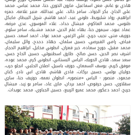
هادي بو غانم، معن اسماعيل، مارون الخوري حنا، محمد عباس، محمد
علي الحاج، بكر الجواد، سامر خالد، علي عبدالله، منير علامه، حمزه
ابراهيم، رواد شليويط، طوني عيد، احمد هاشم، شربل البيطار، مايكل
طنوس، محمد العاكوم، ميشال حداد، علاء الموسوي، عدي مرضه،
عماد عبود، سيمون حنا، بهاء علم الدين، محمد مشــيك، سامر سلوم،
جوزيف متى، نجيب جريج، علي الزغبي، محمد عواد، احمد اسعد، حسين
فياض، رامي القبرصي، حسين سلمان، جهاد دحدح، وائل سليمان،
محمد مقبل، جورج سعاده، خير قعزان، انطوني مخايل، ابراهيم الحجار،
اشرف نصر الدين، حسن صالح، طارق اسطنبولي، حسين الحاج حسن،
سعد سعد، هادي الحويك، الياس البستاني، انطوني كرم، محمد عوده،
موفق كريم، يوسف السمعان، جوزف باسيل، اصلان الحلبي، انجلو حرب،
جوليان بولس، حسين بركات، فادي هاشم، هادي ابي نادر، كنان
محمود، منصور - الياس «منصور»، انطوان نعمه، جوزيف حنا، ساري
سقلاوي، حسن حرقوص، احمد بردان، مازن عاد، سامر بو زيد، ميشال
جريج، احمد دعكور، محمد عمرو الربيع، حسين الجباوي، محمد عويدات.