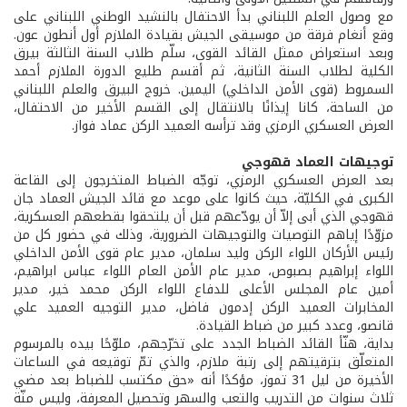
مع وصول العلم اللبناني بدأ الاحتفال بالنشيد الوطني اللبناني على
وقع أنغام فرقة من موسيقى الجيش بقيادة الملازم أول أنطون عون.
وبعد استعراض ممثل القائد القوى، سلّم طلاب السنة الثالثة بيرق
الكلية لطلاب السنة الثانية، ثم أقسم طليع الدورة الملازم أحمد
السمروط (قوى الأمن الداخلي) اليمين. خروج البيرق والعلم اللبناني
من الساحة، كانا إيذانًا بالانتقال إلى القسم الأخير من الاحتفال،
العرض العسكري الرمزي وقد ترأسه العميد الركن عماد فواز.
توجيهات العماد قهوجي
بعد العرض العسكري الرمزي، توجّه الضباط المتخرجون إلى القاعة
الكبرى في الكليّة، حيث كانوا على موعد مع قائد الجيش العماد جان
قهوجي الذي أبى إلاّ أن يودّعهم قبل أن يلتحقوا بقطعهم العسكرية،
مزوّدًا إياهم التوصيات والتوجيهات الضرورية، وذلك في حضور كل من
رئيس الأركان اللواء الركن وليد سلمان، مدير عام قوى الأمن الداخلي
اللواء إبراهيم بصبوص، مدير عام الأمن العام اللواء عباس ابراهيم،
أمين عام المجلس الأعلى للدفاع اللواء الركن محمد خير، مدير
المخابرات العميد الركن إدمون فاضل، مدير التوجيه العميد علي
قانصو، وعدد كبير من ضباط القيادة.
بداية، هنّأ القائد الضباط الجدد على تخرّجهم، ملوّحًا بيده بالمرسوم
المتعلّق بترقيتهم إلى رتبة ملازم، والذي تمّ توقيعه في الساعات
الأخيرة من ليل 31 تموز، مؤكدًا أنه «حق مكتسب للضباط بعد مضي
ثلاث سنوات من التدريب والتعب والسهر وتحصيل المعرفة، وليس منّة