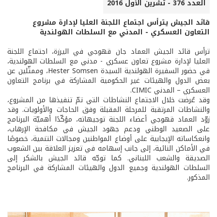
العدد 376 - تشرين الأول 2016
قائد الجيش يترأس اجتماع اللجنة العليا لإدارة مشروع
التعاون العسكري - المدني مع السلطات الهولندية
ترأس قائد الجيش العماد جان قهوجي في اليرزة، اجتماع اللجنة
العليا لإدارة مشروع تعاون عسكري - مدني مع السلطات الهولندية،
في حضور السفيرة الهولندية السيدة Hester Somsen، وممثّلين عن
بعض الدول والهيئات غير الحكومية المشاركة في برنامج التعاون
العسكري – المدني CIMIC.
وقد عُرضت خلال الاجتماع النشاطات التي تمّ تنفيذها من المشروع،
والنشاطات المرتقبة للمرحلة المقبلة وفق الحاجات والأولويات. وقد
زوّد العماد قهوجي أعضاء اللجنة توجيهاته، مؤكّدًا أهميّة البرنامج
على الصعيد الوطني ودعم جهود الجيش في مكافحة الإرهاب،
وانعكاساته الإيجابية على أوضاع المواطنين ومجالات التنمية، خصوصًا
في الأماكن النائية، إلى جانب إسهامه في تعزيز العلاقة بين الشعوب
الصديقة والشعب اللبناني. كما توجّه قائد الجيش بالشكر إلى
السلطات الهولندية وجميع الدول والهيئات المشاركة في البرنامج
المذكور.