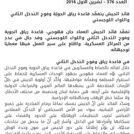
العدد 376 - تشرين الأول 2016
قائد الجيش يتفقّد قاعدة رياق الجويّة وفوج التدخل الثاني
واللواء اللوجستي
تفقّد قائد الجيش العماد جان قهوجي، قاعدة رياق الجوية
وفوج التدخل الثاني واللواء اللوجستي، وقد جال في عددٍ
من المراكز العسكرية، واطّلع على سير العمل فيها معطيًا
توجيهاته.
في قاعدة رياق وفوج التدخل الثاني
خلال لقائه بالضباط والعسكريين في قاعدة رياق الجوية وفوج التدخل
الثاني، نوّه العماد قهوجي بجهود الوحدات العسكرية للحفاظ على
استقرار المنطقة وطمأنة مواطنيها، وأكّد أنّ أولوية الجيش في ظلّ
الأزمات المتلاحقة التي يشهدها العالم العربي والصراعات الدولية
والإقليمية على أرضه، هي حماية لبنان وتحصينه من مختلف الأخطار،
ولا سيّما خطر الإرهاب ومخطّطاته الإجرامية.
وشدّد القائد على أنّ الجيش يمسك تمامًا بزمام المبادرة على جميع
الأراضي اللبنانية، سواء عبر الأمن الاستباقي أو التدخّل العملاني
المباشر، لضرب التنظيمات الإرهابيّة على الحدود والقضاء على
شبكاتها وأفرادها في الداخل. وأشار إلى أنّ ما يحصل من تجاذبات
محليّة، لن يؤثّر إطلاقًا على دور الجيش في صون وحدة الوطن
ومؤسّساته، والحفاظ على الاستقرار الأمني الذي يعتبر ركيزة الاقتصاد