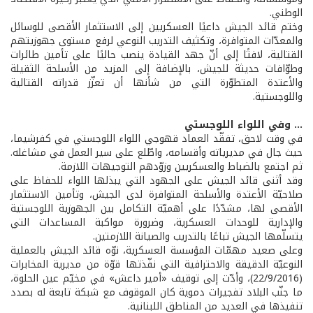
الوطني.
وختم قائد الجيش داعيًا العسكريين إلى الاستثمار الأقصى للوسائل
والمعدّات المتوافرة، وتكثيف التدريب النوعي لرفع مستوى جهوزيتهم
القتالية، لافتًا إلى أنّ جهد القيادة ينصب حاليًا على تأمين طائرات
وطوّافات حديثة للجيش، بالإضافة إلى المزيد من الأسلحة الثقيلة
والأعتدة المتطوّرة التي من شأنها أن تعزّز قدراته القتالية
واللوجستية.
... وفي اللواء اللوجستي
في وقت لاحق، تفقّد العماد قهوجي اللواء اللوجستي في كفرشيما،
حيث جال في مديرياته وأقسامه، واطّلع على سير العمل في مشاغله.
ثم اجتمع بالضباط والعسكريين وزوّدهم التوجيهات اللازمة.
وقد أثنى قائد الجيش على الجهود التي يبذلها اللواء للحفاظ على
صلاحيّة الأعتدة والأسلحة المتوافرة لدى الجيش، وتأمين الاستثمار
الأقصى لها، مشدّدًا على أهميّة التكامل بين الجهوزية اللوجستية
والإدارية للوحدات العسكرية، وضرورة مواكبة المساعدات التي
يتسلّمها الجيش تباعًا بالتدريب والصيانة اللازمتين.
وعلى صعيد مهمّات المؤسسة العسكرية، نوّه قائد الجيش بالعملية
النوعيّة الدقيقة والاحترافية التي نفّذتها قوّة من مديرية المخابرات
(22/9/2016)، وأدّت إلى توقيف «أمير داعش» في مخيّم عين الحلوة،
ما جنّب البلاد تفجيرات دموية كان الموقوف مع شبكة تابعة له بصدد
تنفيذها في العديد من المناطق اللبنانية.