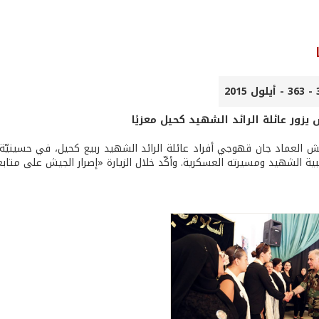
يزور عائلة الرائد الشهيد كحيل معزيًا
جيش العماد جان قهوجي أفراد عائلة الرائد الشهيد ربيع كحيل، في حسينيّ
قبية الشهيد ومسيرته العسكرية. وأكّد خلال الزيارة «إصرار الجيش على مت