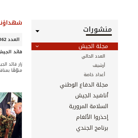
شهداؤنا
منشورات
العدد 362 - 363 - أيلول 2015
مجلة الجيش
قائد الجيش 
العدد الحالي
زار قائد ال
أرشيف
منوّهًا بمنا
أعداد خاصة
مجلة الدفاع الوطني
أناشيد الجيش
السلامة المرورية
إحذروا الألغام
برنامج الجندي