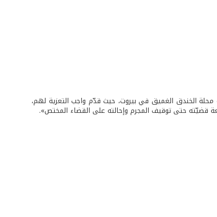
ة محلة الخندق الغميق في بيروت، حيث قدّم واجب التعزية لهم،
ابعة قضيّته حتى توقيف المجرم وإحالته على القضاء المختص».