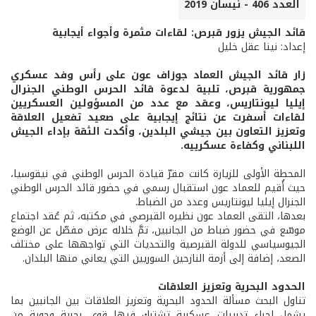
العدد 406 - نيسان 2019
قائد الجيش يزور قبرص: لقاءات مثمرة وأجواء أيجابية
إعداد: نينا عقل خليل
زار قائد الجيش العماد جوزاف عون على رأس وفد عسكري
جمهورية قبرص، تلبية لدعوة قائد الحرس الوطني الجنرال
إيليا ليونتاريس، وعقد مع عدد من المسؤولين العسكريين
لقاءات أسفرت عن نتائج إيجابية على صعيد تفعيل العلاقة
وتعزيز التعاون بين جيشي البلدين، وأكدت الثقة بإداء الجيش
اللبناني وكفاءة عسكرييه.
المحطة الأولى للزيارة كانت مقرّ قيادة الحرس الوطني في نيقوسيا،
حيث أُقيم للعماد عون استقبال رسمي في حضور قائد الحرس الوطني
الجنرال إيليا ليونتاريس وعدد من الضباط.
بعدها، التقى العماد عون نظيره القبرصي في مكتبه، ثم عُقد اجتماع
موسّع في حضور ضباط من الجانبين، تمَّ خلاله عرض مفصّل عن الوضع
الجيوسياسي للدولة القبرصية والتحديات التي تواجهها على مختلف
الصعد، إضافة إلى أزمة النازحين السوريين التي يعاني منها البلدان.
الحدود البحرية وتعزيز العلاقات
تناول البحث مسألة الحدود البحرية وتعزيز العلاقات بين الجانبين بما
يشمل إجراء تدريبات عسكرية تشترك فيها قوى بحرية وجوية من