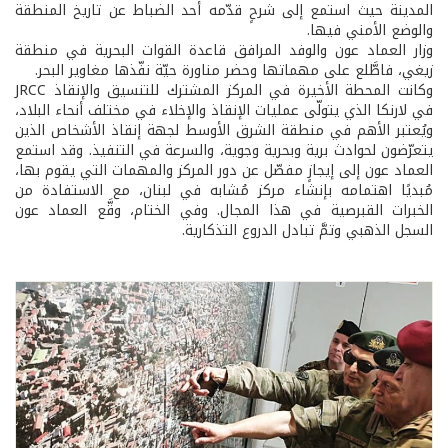
المدينة حيث استمع إلى شرحٍ قدّمه أحد الضباط عن تاريخ المنطقة
والوضع الأمني فيها.
وزار العماد عون والوفد المرافق قاعدة القوات البحرية في منطقة
زيغي، فاطَّلع على مهماتها وحضر مناورة حيّة نفّذها مغاوير البحر.
وكانت المحطة الأخيرة في المركز المشترك للتنسيق والإنقاذ JRCC
في لارنكا الذي يتولّى عمليات الإنقاذ والإخلاء في مختلف أنحاء البلاد،
ويُعتبر الأهم في منطقة الشرق الأوسط لجهة إنقاذ الأشخاص الذين
يتعرّضون لحوادث برية وبحرية وجوية، والسرعة في التنفيذ. وقد استمع
العماد عون إلى إيجازٍ مفصّل عن دور المركز والمهمات التي يقوم بها،
مُبديًا اهتمامه بإنشاء مركز مُشابه في لبنان، مع الاستفادة من
الخبرات القبرصية في هذا المجال. وفي الختام، وقَّع العماد عون
السجل الذهبي وتمَّ تبادل الدروع التذكارية.