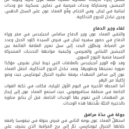
الجيشين، ومشاركة وحدات قبرصية في تمارين عسكرية مع وحدات
لبنانية في لبنان. وفي الختام، وقّع العماد عون على السجل الذهبي،
وجرى تبادل للدروع التذكارية.
لقاء وزير الدفاع
والتقى العماد عون وزير الدفاع سافاس انجيليدس في مقر وزراة
الدفاع في حضور سفيرة لبنان في قبرص السيدة كلود الحجل وعدد
من الضباط، وتطرّق البحث إلى سبل تعزيز العلاقة القائمة بين
الجيشين اللبناني والقبرصي، وكيفية مواجهة التحديات المشتركة
لاسيما قضية النزوح السوري.
وقد نوّه الوزير أنجيليدس بالعلاقات التي تربط لبنان بقبرص، مؤكدًا
ضرورة تمتينها وتطويرها. وبعد تبادل الدروع التذكارية، انتقل العماد
عون إلى مدافن الشهداء برفقة نظيره الجنرال ليونتاريس حيث وضع
إكليلًا من الزهر.
أما المحطة الأخيرة في اليوم الأول للزيارة، فكانت في ثكنة القوات
الخاصة في منطقة ستافروفوني، حيث استمع العماد عون إلى إيجاز
عن المهمات التي تقوم بها الوحدات الخاصة، قبل أن يتابع مناورة
بالذخيرة الحيّة نفّذتها هذه الوحدات.
جولة في عدّة مرافق
استهلّ العماد عون يومه الثاني في قبرص بجولة في نيقوسيا رافقه
خلالها الجنرال ليونتاريس، ثمّ إلى برج المراقبة الذي يشرف على