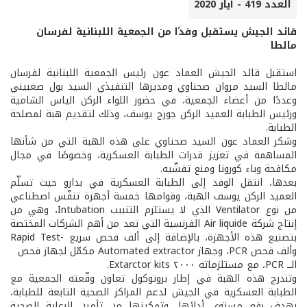
العدد 419 - أيار 2020
قائد الجيش يستقبل وفدًا من الجمعية اللبنانية لفرسان
مالطا
استقبل قائد الجيش العماد عون رئيس الجمعية اللبنانية لفرسان
مالطا السيد مروان صحناوي ومديرها التنفيذي السيد بول صغبيني
وعددًا من أعضاء الجمعية، في حضور اللواء الركن الياس الشامية
ورئيس الطبابة العميد الركن جورج يوسف، وذلك لتقديم هبة لمصلحة
الطبابة.
وشكر العماد عون السيد صحناوي على هذه الهبة التي من شأنها
المساهمة في تعزيز قدرات الطبابة العسكرية، وخصوصًا في مجال
مكافحة وباء كورونا ومنع تفشّيه.
بعدها، انتقل الوفد إلى الطبابة العسكرية في بدارو حيث تسلّم
العميد الركن يوسف الهبة، وقوامها خمسة أجهزة تنفّس اصطناعي
من نوع Ventilator الذي لا يستلزم التنبيب Intubation، وهي من
إنتاج شركة Air liquide الفرنسية التي تعد من أهم الشركات المختصة
بتصنيع هذه الأجهزة، بالإضافة إلى ألف فحص سريع -Rapid Test
وألف فحص PCR، وجهاز Automated extractor مكمّل لجهاز فحص
الــ PCR، مع مستلزماته ٢٠٠٠ Extarctor kits.
وتندرج هذه الهبة في إطار بروتوكول تعاون وقّعته الجمعية مع
الطبابة العسكرية في الجيش لدعم المراكز الصحية التابعة للطبابة،
بهدف رفع مستوى أدائها، وتمكينها من تأمين الرعاية الصحية