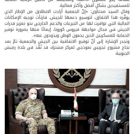
للمستفيدين بشكلٍ أفضل وأكثر فعالية.
وقال السيد صحناوي: «إنّ الجمعية أرادت الانطلاق من الإطار الذي
يوفّره هذا الاتفاق، لتوسيع دعمها للجيش، فارتأت توجيه الإمكانات
المالية التي توافرت لها من التبرعات والدعم الخارجي نحو تعزيز قدرات
الجيش في مجال مواجهة فيروس كورونا، إيمانًا منها بضرورة توفير
الحماية للعسكريين الذين يحمون الوطن ويذودون عنه».
وتجدر الإشارة إلى أنّ توقيع الاتفاقية بين الجيش والجمعية تمّ بعد
نجاح مشروع تجريبي نموذجي لمركز مشترك قد نُفّذ في بلدة رميش
الجنوبية.