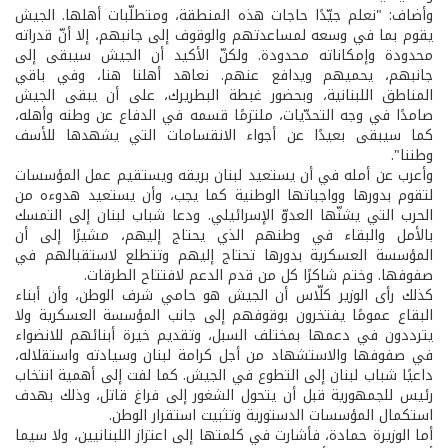
وأضاف: "نعلم جيّدًا حاجات هذه المنطقة، ومتطلّبات أهلها. الجيش
يقوم بما في وسعه لمساعدتهم والوقوف إلى جانبهم، إلا أنّ قدراته
محدودة وإمكاناته محدودة. ولكنّ الأكيد أن الجيش سيبقى إلى
جانبهم، يحميهم ويدافع عنهم. نعاهد أهلنا هنا، وفي باقي
المناطق اللبنانية، وبحضور غبطة البطريرك، على أن يبقى الجيش
صامدًا في وجه التحدّيات، ملتزمًا قسمه في الدفاع عن وطنه وأهله،
كما سيبقى بعيدًا عن أجواء الانقسامات التي يشهدها للأسف
وطننا".
وأعرب عن أمله في أن يستعيد لبنان بريقه ويستقيم عمل المؤسسات
لتقوم بدورها وواجباتها الوطنية كما يجب، وأن يستعيد هدوءه من
الحرب التي يشنّها العدوّ الإسرائيلي. ودعا شباب لبنان إلى التمسك
بالأمل والبقاء في وطنهم الذي يحتاج إليهم، مشيرًا إلى أن
المؤسسة العسكرية بدورها تحتاج إليهم وتتطلع لاستقبالهم في
صفوفها. وختم شاكرًا كل من قدم الدعم لافتتاح الطرقات.
كذلك رأى الوزير كلّاس أن الجيش هو حامي شرف الوطن، وأن أبناء
البقاع عمومًا يفتخرون بوقوفهم إلى جانب المؤسسة العسكرية ولا
يترددون في دعمها بمختلف السبل، وتقديم خيرة أبنائهم للانضواء
في صفوفها والاستشهاد من أجل كرامة لبنان وسيادته واستقلاله،
داعيًا شباب لبنان إلى التطوع في الجيش. كما لفت إلى أهمية انتخاب
رئيس للجمهورية قبل أن يتحول الشغور إلى فراغ قاتل، وذلك بهدف
استكمال المؤسسات الدستورية وتثبيت استقرار الوطن.
أما الوزيرة حمادة، فأشارت في كلمتها إلى اعتزاز اللبنانيين، ولا سيما