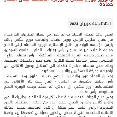
حمادة
الثلاثاء, 04 حزيران 2024
افتتح قائد الجيش العماد جوزاف عون مع غبطة البطريرك الكاردينال
مار بشارة بطرس الراعي ووزير الشباب والرياضة جورج كلّاس ونائب
رئيس مؤسسة الوليد بن طلال الإنسانية الوزيرة السابقة ليلى الصلح
حمادة طرقات: دير مار مارون (رأس بعلبك – القاع – قاموع الهرمل)،
ماجد صبري حمادة (القاع)، المعلقة – الفاكهة – رأس بعلبك، القاع -
السمرمر، بحضور محافظ بعلبك الهرمل بشير خضر وفاعليات المنطقة،
وذلك ضمن سلسلة مبادرات تهدف إلى تسهيل وصول الأهالي إلى
أراضيهم وحركة العسكريين والآليات العسكرية.
وقد زار العماد عون والبطريرك الراعي دير مار مارون ودير السيدة -
رأس بعلبك، وكنيسة مار الياس - القاع حيث كان الأهالي في
استقبالهما، وزار عشيرة آل دندش، ثم تفقّد برفقة الوزيرة الصلح
مستوصف رأس بعلبك.
وفي ختام الجولة، أقيمت مأدبة غداء تكريمية للقائد والبطريرك الراعي
والوزير كلّاس والوزيرة الصلح، بحضور عدد من وجهاء المنطقة، وألقى
البطريرك الراعي كلمة اعتبر فيها أن هذه المناسبة تجسد العائلة
اللبنانية الحقيقية التي لا يمكن أن تكون مجزأة بل تجمعها روح واحدة