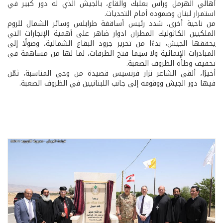
أهالي الهرمل ورأس بعلبك والقاع، بالجيش الذي له دور كبير في
استمرار لبنان وصموده أمام التحديات.
من ناحية أخرى، شدد رئيس أساقفة طرابلس وسائر الشمال للروم
الملكيين الكاثوليك المطران ادوار ضاهر على أهمية الإنجازات التي
يحققها الجيش، بدءًا من تحرير جرود البقاع الشمالية، وصولًا إلى
المبادرات الإنمائية ولا سيما فتح الطرقات، لما لها من مساهمة في
تخفيف وطأة الظروف الصعبة.
أخيرًا، ألقى الشاعر نزار فرنسيس قصيدة من وحي المناسبة، ثمّن
فيها دور الجيش ووقوفه إلى جانب اللبنانيين في الظروف الصعبة.