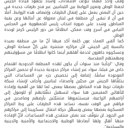
وقلب واحد مهما تنوعت الانتماءات، وأشاد بجهود قيادة الجيش
لحفظ الوطن وتعزيز الروابط بين اللبنانيين عبر فتح طرقات جديدة في
حين أن البعض يعمل على إقفال الطرقات وإضعاف هذه الروابط، آملًا
في أن لا تبقى أي منطقة في لبنان معزولة عن أبنائها وعن بقية
المناطق. وشدد على ضرورة انتخاب رئيس للجمهورية في المجلس
النيابي في أسرع وقت ممكن، انطلاقًا من دور الرئيس كرمز لوحدة
الوطن.
كما ألقى العماد عون كلمة أكد فيها أنّ ما من منطقة بعيدة
بالنسبة إلى الجيش، لأن مراكزه منتشرة على كلّ مساحة الوطن،
وعسكريوه جاهزون لخدمة أهلهم أينما كانوا انطلاقًا من مسؤوليتهم
ومهمتهم المقدسة.
وقال: "ارتأينا منذ سنوات أن يكون لهذه المنطقة الحدودية اهتمام
خاص من قبلنا، سواء عبر إنشاء مراكز حدودية جديدة أو تحصين المراكز
الموجودة سابقًا، إضافة إلى تخصيص جزء من المساعدات التي
يتلقّاها الجيش من محبّين وأصدقاء لبنانيين وأجانب لإنشاء شبكة
طرقات تربط هذه المناطق بعضها ببعض، لما لها من أهمية وإفادة
للأهالي المقيمين هنا سواء لتسهيل تنقّلاتهم أو للوصول إلى
أراضيهم الزراعية، فيستثمروها متشبّثين بأرضهم وصامدين في
قراهم. في الوقت نفسه، تساعد هذه الطرقات على ربط المراكز
العسكرية بعضها ببعض وتسهّل حركة انتقال عسكريينا إلى مراكزهم
في الجرود. لن نتوقّف عند بعض منتقدي هذه المساعدات، لأنّ الإفادة
منها أهمّ، ولها أبعادها الوطنية والاجتماعية والأمنية والدينية
والسياحية".