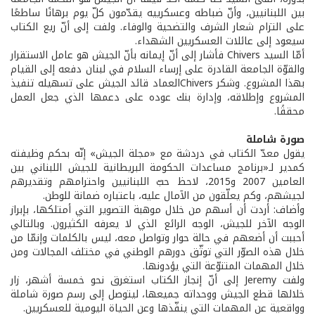
بين اللبنانيين، وأنّ ضباطه وعسكرييه يقدّمون كلّ يوم برهانًا ساطعًا
على التزام شعار الشرف والتضحية والوفاء. ولفت إلى أنّ ريع الكتاب
سيعود إلى عائلات العسكريين الشهداء.
أمّا السيد Chivers فأشار إلى أنّ إيمانه بأنّ الجيش هو عامل الاستقرار
والقوّة الجامعة القادرة على إرساء السلام في لبنان دفعه إلى القيام
بهذا المشروع. وشكر Chiversالعماد قائد الجيش على تسهيله تنفيذ
المشروع وإطلاقه، وإدارة بنك عوده على دعمها الذي جعل العمل
محققًا.
صورة شاملة
يقول معدّ الكتاب في دردشة مع «مجلة الجيش» إنّه بحكم وظيفته
كمدير لـ«برنامج مساعدات الحكومة البريطانية للجيش اللبناني بين
العامين 2007 و2015، لاحظ حبّ اللبنانيين واحترامهم وتقديرهم
لجيشهم، وكم يعلّقون من الآمال عليه، باعتباره ضمانة للوطن.
وأضاف: أردت أن أسهم من خلال موهبة التصوير التي أمتلكها، بإبراز
الوجه الآخر للجيش، الوجه الرائع الذي لا يعرفه الكثيرون. وبالتالي
أحببت أن أضعهم في حالة حوار وتواصل معه، ليس بالكلمات وإنمّا من
خلال هذه الصوّر التي توثّق دورهم الوطني في مختلف المجالات ومن
خلال المهمات المتنوّعة التي يؤدونها.
ولفت Jeremy إلى أنّ إنجاز الكتاب استغرق نحو خمسة أشهر، زار
خلالها قطع الجيش ووحداته جميعها، ليتوصل إلى رسم صورة شاملة
وواقعية عن المهمات التي ينفّذها وعن الحياة اليومية للعسكريين.