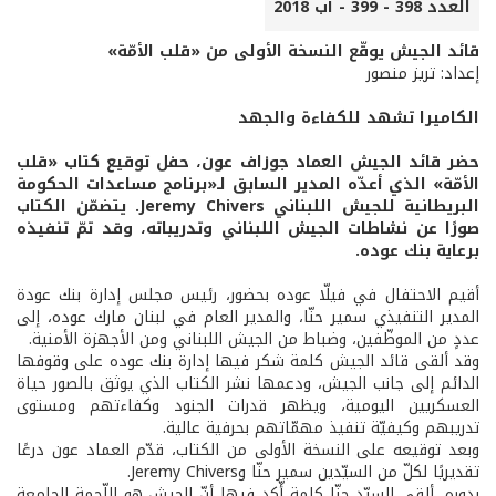
العدد 398 - 399 - آب 2018
قائد الجيش يوقّع النسخة الأولى من «قلب الأمّة»
إعداد: تريز منصور
الكاميرا تشهد للكفاءة والجهد
حضر قائد الجيش العماد جوزاف عون، حفل توقيع كتاب «قلب
الأمّة» الذي أعدّه المدير السابق لـ«برنامج مساعدات الحكومة
البريطانية للجيش اللبناني Jeremy Chivers. يتضمّن الكتاب
صورًا عن نشاطات الجيش اللبناني وتدريباته، وقد تمّ تنفيذه
برعاية بنك عوده.
أقيم الاحتفال في فيلّا عوده بحضور، رئيس مجلس إدارة بنك عودة
المدير التنفيذي سمير حنّا، والمدير العام في لبنان مارك عوده، إلى
عددٍ من الموظّفين، وضباط من الجيش اللبناني ومن الأجهزة الأمنية.
وقد ألقى قائد الجيش كلمة شكر فيها إدارة بنك عوده على وقوفها
الدائم إلى جانب الجيش، ودعمها نشر الكتاب الذي يوثق بالصور حياة
العسكريين اليومية، ويظهر قدرات الجنود وكفاءتهم ومستوى
تدريبهم وكيفيّة تنفيذ مهمّاتهم بحرفية عالية.
وبعد توقيعه على النسخة الأولى من الكتاب، قدّم العماد عون درعًا
تقديريًا لكلّ من السيّدين سمير حنّا وJeremy Chivers.
بدوره، ألقى السيّد حنّا كلمة أّكد فيها أنّ الجيش هو اللّحمة الجامعة