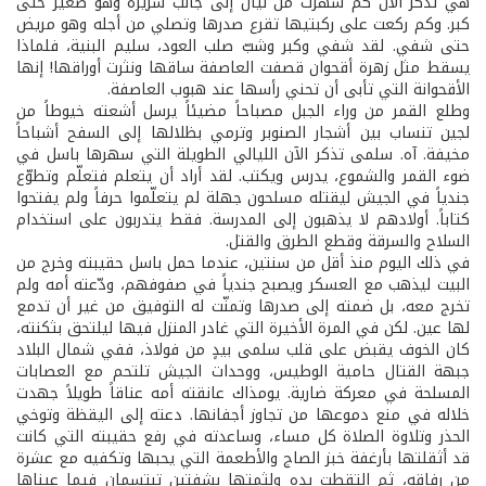
هي تذكر الآن كم سهرت من ليال إلى جانب سريره وهو صغير حتى
كبر. وكم ركعت على ركبتيها تقرع صدرها وتصلي من أجله وهو مريض
حتى شفي. لقد شفي وكبر وشبّ صلب العود، سليم البنية، فلماذا
يسقط مثل زهرة أقحوان قصفت العاصفة ساقها ونثرت أوراقها! إنها
الأقحوانة التي تأبى أن تحني رأسها عند هبوب العاصفة.
وطلع القمر من وراء الجبل مصباحاً مضيئاً يرسل أشعته خيوطاً من
لجين تنساب بين أشجار الصنوبر وترمي بظلالها إلى السفح أشباحاً
مخيفة. آه. سلمى تذكر الآن الليالي الطويلة التي سهرها باسل في
ضوء القمر والشموع، يدرس ويكتب. لقد أراد أن يتعلم فتعلّم وتطوّع
جندياً في الجيش ليقتله مسلحون جهلة لم يتعلّموا حرفاً ولم يفتحوا
كتاباً. أولادهم لا يذهبون إلى المدرسة. فقط يتدربون على استخدام
السلاح والسرقة وقطع الطرق والقتل.
في ذلك اليوم منذ أقل من سنتين، عندما حمل باسل حقيبته وخرج من
البيت ليذهب مع العسكر ويصبح جندياً في صفوفهم، ودّعته أمه ولم
تخرج معه، بل ضمته إلى صدرها وتمنّت له التوفيق من غير أن تدمع
لها عين. لكن في المرة الأخيرة التي غادر المنزل فيها ليلتحق بثكنته،
كان الخوف يقبض على قلب سلمى بيدٍ من فولاذ، ففي شمال البلاد
جبهة القتال حامية الوطيس، ووحدات الجيش تلتحم مع العصابات
المسلحة في معركة ضارية. يومذاك عانقته أمه عناقاً طويلاً جهدت
خلاله في منع دموعها من تجاوز أجفانها. دعته إلى اليقظة وتوخي
الحذر وتلاوة الصلاة كل مساء، وساعدته في رفع حقيبته التي كانت
قد أثقلتها بأرغفة خبز الصاج والأطعمة التي يحبها وتكفيه مع عشرة
من رفاقه، ثم التقطت يده ولثمتها بشفتين تبتسمان فيما عيناها