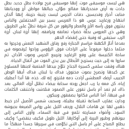
هي ليست موسيقى موت. إنها موسيقى فرح بولادة بطل جديد. بطل
جادت به أرض منحدراتها مقالع صوّان، جبالها مواطن أرز ووديانها
منابت أحرار وقديسين. دقات الجرس ليست رتيبة حزينة. إنها ألحان
ابتهاج وزغاريد عرس. هو ذا العريس يسير بين المحتفلين والناس
ينثرون فوق رأسه الأرز والعطر والزهور من كل شرفة تطلّ على الطريق.
وهي ذي العروس بحلّة خضراء تعانقه وترافقه. إنها أرزة لبنان. أرزة
الرب. ستبقى له وفية حتى إنقضاء الدهر.
بعدما أتمّ الكهنة مراسم الجنازة رفع رفاق الشهيد النعش وخرجوا به
مثلما دخلوا مرفوعاً على الراحات فوق الرؤوس وراحوا يُرقصونه في
ساحة الكنيسة على وقع الزغاريد وتربيع الجرس وصوت الآذان. ثم
ساروا به إلى حيث يستريح الأبطال بين يدي الموت من أثقال الحياة.
هناك وقفت سلمى كسيرة الجناح تلوّح بيدها المتعبة لابنها المسلوخ
عن كبدها وتصرخ بصوت مخنوق: فداك يا لبنان. فداك أيها الوطن
الحبيب. أرضك العطشى أرادت دمه فلترتوِ. إنه لك. خذه. ها أنذا أعطيك
إياه. كن معه يا رب. اجعل روحه سحابة بيضاء تظلل أرزك الغالي. بعد
ذاك لم تعد أم باسل تقوى على الصمود فتلاشت واختنقت الكلمات
في فيها، أما الناس فكانوا يصفقون ويبكون.
ودارت عقارب الساعة ثقيلة بطيئة، وسحبت شمس الأصيل آخر خيط
ذهبي لها عن هامات التلال، وزحف الليل على روابي الضيعة بجيوشه
السود، وأضواء مسارجه تلمع في قبة السماء، وأوى الناس إلى
بيوتهم وطيور البرية إلى أوكارها. الليل طويل فكيف ينقضي؟ وكيف
يطلع الصباح على أم باسل التي تكوّمت في سريرها جسداً منهكاً ما