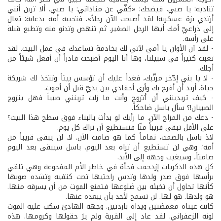
تناديه: يا صبي، فيضحك: «كفّي عن مناداتي: يا صبي. ألا ترين أنني
أرتدي بزة عسكرية! لقد أصبحت الآن رجلاً». فتجيبه أمه بدعابة: تعال
إلى ذراعيّ أمك أيها الرجل الصغير. ثم تنهض وتدنو منه وتطبع قبلة
على رأسه.
- لقد آن الأوان يا أمي لآتي لك بخادمة تساعدك في عمل البيت. لقد
تعبت كثيراً في سبيلنا، وها أنا اليوم أصبحت قادراً أن أفعل شيئاً من
أجلك.
- لا يا بني إدّخر مرتّبك، فغداً عليك أن تؤسس بيتاً وتتخذ لك شريكة
حياة. أريد أن أفرح بك وأرى أحفادي بين يديّ قبل أن أموت.
- كيف تريدينني أن أتزوج وأنت ما زلت ترينني صبياً فهل يتزوج
الصبيان!؟ سأل باسل ضاحكاً.
- دعك من المزاح الآن. ما رأيك لو بدأت بالبناء فوق سطح هذا البيت؟
على الأقل تبقى قريباً منّا فنستطيع أن نراك كل يوم.
لاذ باسل بالصمت، تماماً كما هو صامت الآن. لا. لن يبقى قريباً من
أمه؛ وهي لن تستطيع أن تراه بعد اليوم. باسل سيبقى بعد اليوم
صامتاً، وسيغيب وجهه إلى الأبد.
كل هذه الذكريات إزدحمت فجأة في خاطر الأم المفجوعة وهي تلقي
برأسها فوق صدر ولدها وتدس راحتيها تحت كتفيه وتشده صوبها
كأنها تحاول أن تخبئه بين ضلوعها فتمنع الموت من أن يسرقه منها.
هو ولدها. هو لها. لن تسمح لأحد بأن يبعده عنها.
كانت عيناه مغمضتين ويداه باردتين. وجهه الهادئ سكب عليه الموت
لونه الزعفراني. لقد عاد إلى القرية ولم يرَ حقولها وكرومها. هذه