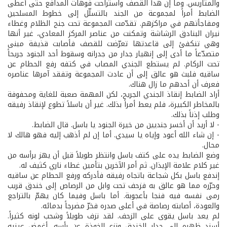
والمتاريس. وما إن هدأ القصف واستراحت فوهات المدافع حتى أعطى
الضابط أمراً لمجموعة من الجند بالتسلّل إلى خطوط المسلحين
ومفاجأتهم في مراكزهم. تقدّمت المجموعة تحت جنح الظلام وغطاء
نيران البنادق الرشاشة وتمكنت من عناصر المركز المعادي، غير أنها
وهي تنكفئ إلى قاعدتها تعرّضت للقصف فأصابت قذيفة مبنى
متصدّعاً ما أدى إلى إنهيار جدار من جدرانه وسقوط أحد الجنود جريحاً
تحت الركام. لم يستطع الجندي المصاب في كتفه رفع الحطام عن
ساقيه فلبث هو عالق إلى أن عادت المجموعة وتفقد آمرها عناصره
فعرف أن أحدهم ما زال هناك.
أراد الضابط إنقاذ الجندي الجريح، لكن المهمة صعبة للغاية ومحفوفة
بالمخاطر الكبيرة، فلم يعط أمراً بذلك. غير أن باسلاً تطوع لإنقاذ رفيقه
وطلب إذناً بذلك.
- لا أريد أن أخسر جنديين من خيرة الجنود يا باسل. قال الضابط.
- إن شاء الله أعود وإياه يا سيدي. أما إن لم أذهب إليه فهو هالك لا
محال.
وضع الضابط يده على كتف باسل وانتظر طويلاً قبل أن يهز برأسه من
غير كلام علامة الإيذان. ثم أمر الآخرين بتأمين غطاء ناري كثيف له.
إندفع باسل بكل شجاعة باتجاه رفيقه فأدركه ورفع الحطام عن ساقيه
وحرّره مما هو عالق به فزحف تحت وابل من الرصاص إلى خندق قريب
رمى نفسه فيه فنجا بأعجوبة. أما باسل وفيما كان يهمّ بالتراجع
والعودة، أصابته رصاصة في أعلى صدره فخرّ مضرجاً بدمائه.
لم يعد باسل يقوى على الزحف. لقد نزف طويلاً وشحب لونه كثيراً.
أسند ظهره إلى جدار الخندق ونزع الخوذة عن رأسه. أغمض عينيه