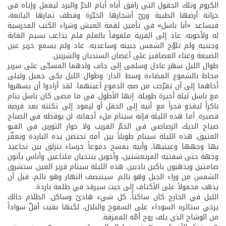
الكروم وتلك الحقول التي رافق أباه أيام الحرّ والبرد ليعمل وإياه في
حراثة أرضها الطيبة وريّ أشجارها الخيّرة وقطف ثمارها اليانعة،
فيساعد «أبا باسل» في تأمين لقمة العيش وشراء الكتب المدرسية
له ولأخويه. عاد إلى القرية ملفوفاً بالعلم فلم يداعب نسيم الغابة
وجنتيه ولم تلوّح الشمس جبينه وساعديه. عاد ولم يسمع خرير عين
الضيعة وغناء العصافير على أغصان السنديان والشربين.
طوال الليل سهر عادل وسلمى إلى جانب ولدهما المسجّى على سرير
محاط بالشموع المضاءة وسط الدار؛ وطوال الليل بكى جميل وليلى
أخاهما إلى أن تقرّحت من صبّ الدموع أعينهما. لقد أرادوا أن يسهروا
مع باسل ليلة أخيرة طويلة. إنها الأطول. في ما مضى كان باسل ينام
باكراً ليغدو فجراً مع أبيه إلى الحقل أو ليعود إلى ثكنته بعد فرصة
قصيرة. أما هذه الليلة فإنه سينام ملء أجفانه. لن يوقظه في الصباح
صياح الديك الرصاصي في الخمّ القريب ولا خوار الثورين في القبو
العتيق. هذه الليلة سينام طويلاً بين أمه تحتضن يده الباردة وتعفّر
بها وجهها وعينيها، وأبيه يمسح دموعاً خرساء تنزلق بين تجاعيد
وجهه حتى شفتيه المرتعشتين، وأخوين ينتحبان ملتاعين وأناس يأتون
صامتين ويذهبون باكين نادبين. هذه الليلة سينام قرير العين. ستشرق
الشمس من وراء الجبل وهو نائم. سينتصف النهار وهو نائم، قبل أن
يذهب محمولاً على الأكتاف إلى حيث سيرقد في ظلمة باردة.
الليل في الخارج كان ساكناً. كل شيء هادئ وساكن. الظلام حالك
يرخي ستائره السوداء على السفوح والتلال، لكنها بقيت أقلّ سواداً
من الوشاح الذي يلف روح أمّه الممزقة.