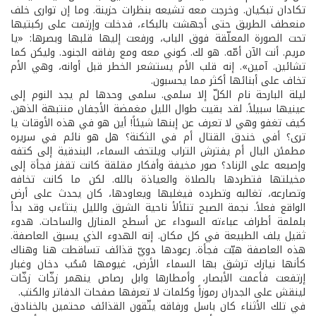
تكادان تبكيان. وخرجت معه تشيعه بنظرات حزينة. وما إن توارى خلف
منعطف الطريق حتى أجهشت بالبكاء، فدخلت وإرتمت على ركبتيها
تحت الصورة المعلّقة فوق الباب، ورفعت إليها قلبها وبصرها: «يا
مريم. أنت الآن أمّه. هو لك. كوني معه ومع رفاقه الجنود. وليكن كما
تشائين. آمين». إنه قلب الأم يستشعر الخطر قبل أوانه، وهي الأم
تخاف على أبنائها أكثر مما يحسبون.
ليلة البارحة نام الكلّ إلا سلمى. سلمى وحدها لم يجد النوم إلى
عينيها سبيلاً. لقد بقيت طوال الليل مغمضة الأجفان منتبهة الذهن.
كيف تغفو وهي لا تعرف عن إبنها شيئاً! أين هو في هذه الأوقات يا
ترى؟ أفي خندق القتال أم في الثكنة؟ هل هو نائم في سريره
مطمئن البال أم يفترش التراب ويلتحف السماء، البندقية إلى كتفه
وإصبعه على الزناد؟ صور مخيفة وأفكار مقلقة كانت تقفز فجأة إلى
مخيلتها فتطردها بالصلاة والعياذة بالله. لكن ما كانت تخافه
وتصارعه، تغالبه وتطرده فيغلبها ويعاودها، كان يحدث على أرض
الواقع فعلاً. نجمة الصبح تتلألأ ناحية الشرق والليل يتثاءب وقد بدأ
بلملمة أطراف عباءته السوداء عن أسطح المنازل والساحات. هدوء
ثقيل يلف الطبيعة في كل مكان. إنه الهدوء الذي يسبق العاصفة.
هذه العاصفة هبّت فجأة. رعودها دويّ قذائف تساقطت هنا وهناك
كأنها نيازك ترشق بها السماء الأرض، غيومها سُحُب دخان وغبار
إرتفعت فأعمت الأبصار، وأمطارها وابل رصاص ينهمر زخّات زخّات
لينقش على الجدران رموزاً وكلمات لا تعرفها صفحات الدفاتر والكتب.
في تلك الأثناء كان باسل ورفاقه يتّقون القذائف محتمين بالخنادق