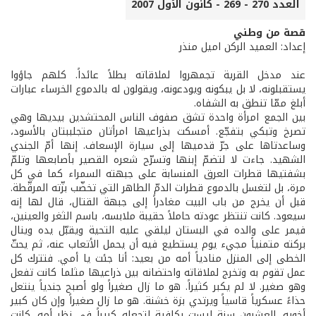
العدد 270 - 269 - كانون الأول 2007
قصة من وطني
إعداد: العميد الركن اميل منذر
عند مدخل القرية تجمهروا لملاقاته بطلاً عائداً. كلهم جاؤوا
يستقبلونه، لا بل يبكونه ويودعونه، ويقولون له بالدموع الخرساء عبارات
أبلغ ممّا تنطق به الشفاه.
بين الجمع امرأة واحدة تشق صفوف الناس المحتشدين بيديها وهي
تصرخ وتبكي بتفجّع. أمسكت بذراعيها امرأتان متجلببتان بالأسود،
وساعدتاها على جرّ قدميها إلى سيارة الإسعاف. إنها أمّ الجندي
الشهيد. جاءت لا لتضمّ إبنها وتسرّح شعره القصير بأصابعها وتلمّ
بشفتيها قطرات العرق المنسابة على جبهته السمراء كما في كل
مرة، بل لتغسل بالدموع قطرات الدمّ الطاهر التي تخضّب بزّته المرقّطة.
قبل أن يخرج من باب البيت مغادراً إلى جبهة القتال، قال لها إنه
سيعود. كانت تنتظر عودته حاملاً حقيبة ملابسه، باسم الثغر والعينين،
فيمر على والده في البستان ليلقي عليه التحية ويقبّل يده وينال
بركته متمنياً مجيء يوم يستطيع فيه أن يحمل الأتعاب عنه، ثم يحثّ
الخطى إلى المنزل منادياً أمه من بعيد: أنا جئت يا أمي. فتترك كل
عمل تقوم به وتخرج لملاقاته واحتضانه بين ذراعيها مثلما كانت تفعل
وهو صغير. لا لم يكبر كثيراً. هو ما زال صغيراً ولو أصبح جندياً ينتعل
حذاءً عسكرياً قاسياً ويرتدي بزة خشنة. هو ما زال صغيراً وإن كان كبير
أخويه. العشرون سنة ليست بكافية لتجعله كبيراً في نظر أمه. كانت