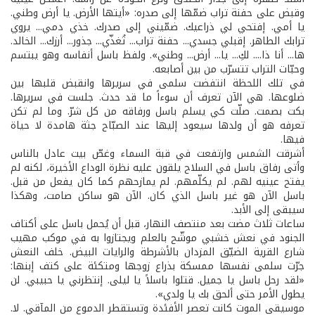
وقبض على حفنة تراب ضمّها إلى صدره: «أيتها الأرض. يا أرض وطني.
يا أمي. إفتحي لي ذراعيك. ضمّيني إلى صدرك. خذي دمي... يروي
ترابك الطاهر. إقبلي جسدي... حفنة تراب... تُغذّي... جذور... أرزك... الخالد.
ها... أنا ذا.... لكِ... يا... أرض... وطني». ولفظ باسل أنفاسه وهو يبتسم
وحبّات التراب تتسرّب من بين أصابعه.
في تلك اللحظة انتفضت سلمى في سريرها وانقبض قلبها بين
ضلوعها. هي الآن تعرف أن سوءاً ما قد حدث. جلست في سريرها.
بكت بصمت. صلّت كي يسلم باسل ورفاقه من كل شرّ. وما لم تكن
تعرفه هو أن ولدها سيعود إليها عند الصبّاح جثة هامدة لا حياة
فيها.
أشرقت الشمس وارتفعت في قبة السماء وغصّ بيت عادل بالناس
وأتى رفاق باسل في السلاح يلقون عليه نظرة الوداع الأخيرة، لكنه لم
يفتح عينيه لهم. لم يكلّمهم. لم يمازحهم كما كان يفعل من قبل.
باسل الآن هو غير باسل الذي كان. الآن هو ساكن صامت، وهكذا
سيبقى إلى الأبد.
ساعات ثلاث مضت بعد منتصف النهار، قبل أن يُحمل باسل على أكتاف
الجنود في نعش خشبي موشّح بالعلم ويجتازوا به في موكب مهيب
شارع القرية الضيّق المزدان بالأشرطة والرايات البيض. خلف النعش
جرّت سلمى نفسها ممسكة بذراع زوجها ومتكئة على كتف إبنها:
«لقد رحل باسل يا جميل. قتلوا باسلاً يا ليلى. إنتظرني يا حبيبي. لن
يطول الأمر حتى ألحق بك يا ولدي».
موسيقى الموت كانت تعصر الأفئدة وتستقطر الدموع من المآقي. لا.