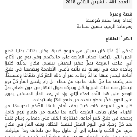
العدد 401 - تشرين الثاني 2018
قصة وعبرة
إعداد: ريما سليم ضوميط
رسومات: الرقيب حسين سماحة
الهر ّ الطمّاع
يُحكى أنّ فأرًا كان يعيش في مزرعةٍ كبيرة، وكان يقتات بقايا قطع
الجبن التي يتركها أصحاب المزرعة على مائدتهم. وفي يومٍ من الأيّام،
أتى صاحب المزرعة بهرٍّ صغير ليعيش بينهم، فكان يدلّلـه كثيرًا
ويأخذه معه في نزهاته ثم يأتيه بأغنى الأطعمة ويضعها في طبقٍ
أمامه ليختار منها ما لذّ وطاب. غير أن ذلك الهرّ كان طمّاعًا ومستبدًّا،
فلم يكتف بما منّ عليه صاحبه من عطاء، بل راح يلاحق الفأر كلّ يومٍ
لينتشل منه فتات الخبز والجّبن ويتركه طوال النهار من دون طعام. ظلّ
الوضع على هذا النّحو لعدّة أيّامٍ، وإذ لم يعد الفأر المسكين يقوى
على الجوع، فكّر بخطةٍ تنقذه من طمع الهرّ واستبداده.
كان في المزرعة كلبٌ كبيرٌ يقف أمام بابها الضّخم ليحرسها من
الغرباء، وكان صاحب المزرعة يأتيه بما يكفيه من طعامٍ ليومٍ كاملٍ
ويضعه في طبقٍ كبيرٍ أمامه، فيتناوله الكلب على دفعاتٍ، وينام قليلًا
بعد كلّ وجبةٍ. في اليوم المقرّر لتنفيذ الخطّة، وقف الفأر في مكانٍ
قريبٍ من الكلب وانتظره إلى أن تناول جزءًا من طعامه وبدأ قيلولته،
فاقترب من طبق الطعام وسحب منه قطعة لحمٍ كبيرةٍ، وراح يتبختر