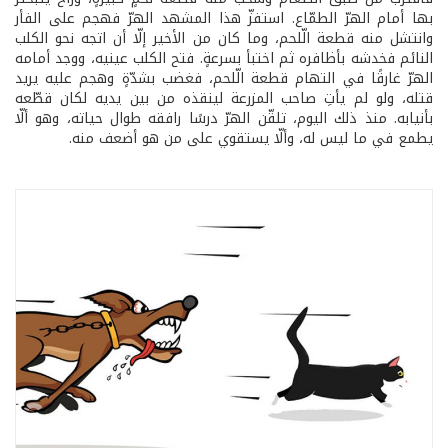
بها أمام الهرّ الطمّاع. استفزّ هذا المشهد الهرّ فهجم على الفأر
وانتشل منه قطعة الّلحم، وما كان من الأخير إلّا أن اتجه نحو الكلب
النائم فخدشه بأظافره ثم اختبأ بسرعةٍ. فتح الكلب عينيه، ووجد أمامه
الهرّ غارقًا في التهام قطعة الّلحم، فغضب بشدّةٍ وهجم عليه يريد
قتله، ولو لم يأتِ صاحب المزرعة لينقذه من بين يديه لكان قطّعه
بأنيابه. منذ ذلك اليوم، تلقّن الهرّ درسًا رافقه طوال حياته، وهو ألّا
يطمع في ما ليس له، وألّا يستقوي على من هو أضعف منه.