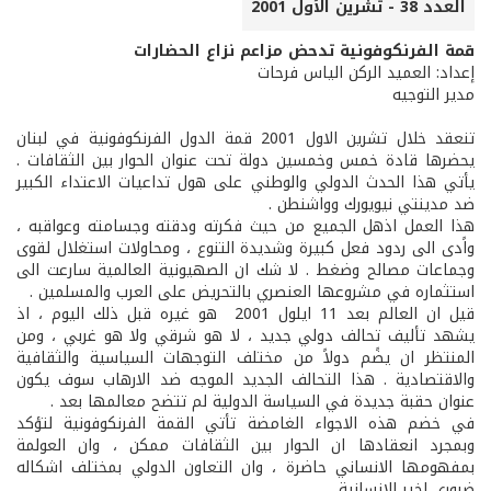
العدد 38 - تشرين الأول 2001
قمة الفرنكوفونية تدحض مزاعم نزاع الحضارات
إعداد: العميد الركن الياس فرحات
مدير التوجيه
تنعقد خلال تشرين الاول 2001 قمة الدول الفرنكوفونية في لبنان
يحضرها قادة خمس وخمسين دولة تحت عنوان الحوار بين الثقافات .
يأتي هذا الحدث الدولي والوطني على هول تداعيات الاعتداء الكبير
ضد مدينتي نيويورك وواشنطن .
هذا العمل اذهل الجميع من حيث فكرته ودقته وجسامته وعواقبه ،
واًدى الى ردود فعل كبيرة وشديدة التنوع ، ومحاولات استغلال لقوى
وجماعات مصالح وضغط . لا شك ان الصهيونية العالمية سارعت الى
استثماره في مشروعها العنصري بالتحريض على العرب والمسلمين .
قيل ان العالم بعد 11 ايلول 2001 هو غيره قبل ذلك اليوم ، اذ
يشهد تأليف تحالف دولي جديد ، لا هو شرقي ولا هو غربي ، ومن
المنتظر ان يضًم دولاً من مختلف التوجهات السياسية والثقافية
والاقتصادية . هذا التحالف الجديد الموجه ضد الارهاب سوف يكون
عنوان حقبة جديدة في السياسة الدولية لم تتضح معالمها بعد .
في خضم هذه الاجواء الغامضة تأتي القمة الفرنكوفونية لتؤكد
وبمجرد انعقادها ان الحوار بين الثقافات ممكن ، وان العولمة
بمفهومها الانساني حاضرة ، وان التعاون الدولي بمختلف اشكاله
ضروري لخير الانسانية .