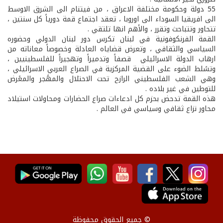
55 دولة وحكومة مختلفة الاعراق ، من فيتنام الى الشرق الاوسط
الى افريقيا السوداء الى اوروبا ، تعقد اجتماع قمة دورياً كل سنتين ،
تتحاور وتتباحث وتقرر ، والأهم انها تلتقي .
القمة الفرنكوفونية في لبنان تكرس دور لبنان الدولي وحضوره
السياسي والثقافي ، وتعرض قضاياه العادلة وخصوصاً معاناته من
ارهاب الدولة الاسرائيلي قصفاً وتدميراً وتهجيراً للفلسطينيين ،
وتسًلط الضوء على القضية المركزية في الصراع العربي الاسرائيلي ،
وهي الشعب الفلسطيني الرازح تحت الاحتلال والمهًجر والمعًرض
للتوطين في غير بلاده .
هذه القمة تدحض بحزم كل ادعاءات صراع الحضارات ومحاولات استيلاد
محاور نزاع ثقافي وسياسي في العالم .
© جميع الحقوق محفوظة