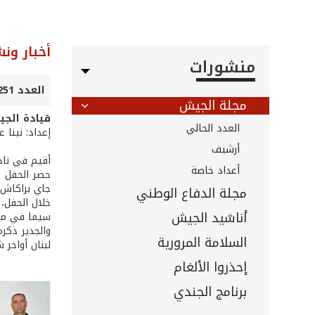
أخبار ون
منشورات
العدد 251 - أيار 2006
مجلة الجيش
قيادة الجيش
العدد الحالي
إعداد: نينا 
أرشيف
أقيم في نادي
أعداد خاصة
حضر الحفل م
جاي براكاش 
مجلة الدفاع الوطني
خلال الحفل، 
أناشيد الجيش
سيما في مجا
السلامة المرورية
لبنان أواخر 
إحذروا الألغام
برنامج الجندي