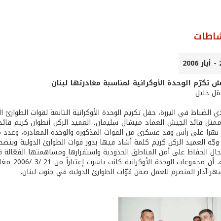
شاطات
 تكرّم الوحدة الأوكرانية لمناسبة مغادرتها لبنان
عقل خليل
 الضباط في اليرزة، حفل تكريم الوحدة الأوكرانية التابعة لقوات الطوارئ ال
مثل قائد الجيش العماد ميشال سليمان، العميد الركن أنطوان كريم قائد 
نهرا على رأس وفد عسكري من القوات المذكورة والوحدة المغادرة، وعدد م
وجّه العميد الركن كريم كلمة أشاد فيها بدور قوات الطوارئ الدولية وبتضح
ل الحفاظ على أمن المناطق الحدودية واستقرارها ومساهمتها الفعّالة في 
والجدير ذك
شهر آذار المنصرم للعمل ضمن قوّات الطوارئ الدولية في جنوب لبنان.