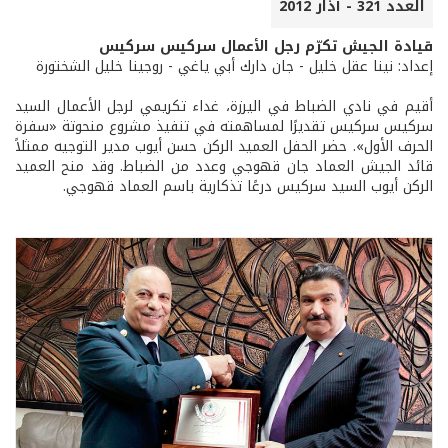
العدد 321 - آذار 2012
قيادة الجيش تكرّم رجل الأعمال سركيس سركيس
إعداد: نينا عقل خليل - جان دارك أبي ياغي - روجينا خليل الشختورة
أقيم في نادي الضباط في اليرزة، غداء تكريمي لرجل الأعمال السيد
سركيس سركيس تقديرًا لمساهمته في تنفيذ مشروع منحوتة «سفرة
الحرف الأول». حضر الحفل العميد الركن حسن أيوب مدير التوجيه ممثلاً
قائد الجيش العماد جان قهوجي وعدد من الضباط. وقد منح العميد
الركن أيوب السيد سركيس درعًا تذكارية باسم العماد قهوجي.