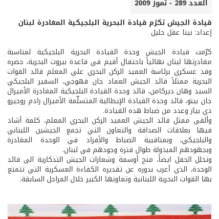
العدد 289 - تموز 2009
قيادة الجيش تكرّم قيادة البحرية البلجيكية المغادرة لبنان
إعداد: نينا عقل خليل
كرّمت قيادة الجيش وحدة القيادة البحرية البلجيكية لمناسبة
مغادرتها لبنان نهائياً باحتفال أقيم في قاعدة بيروت البحرية، حضره
وفد عسكري برئاسة العميد الركن البحري علي المعلم قائد القوات
البحرية ممثلاً قائد الجيش العماد جان قهوجي، السفير البلجيكي
السيد وهان ديركامن، قائد وحدة القيادة البلجيكية المغادرة الأميرال
جان بينو، قائد وحدة القيادة الإيطالية المتسلّمة الأميرال رادم روجيرو
دي بياز وعدد من ضباط هذه القيادة.
وألقى ممثل قائد الجيش العميد الركن البحري المعلم، كلمة أشاد
فيها بعلاقات الصداقة والتعاون التي تجمع الجيشين اللبناني
والبلجيكي، وبمناقبية الضباط والأفراد في الوحدة المغادرة
وبجهودهم المبذولة طوال فترة وجودهم في لبنان.
وتخلل الحفل ايضاً، منح أوسمة وشعارات الجيش التذكارية الى قائد
الوحدة، الذي أعرب بدوره عن تقديره الكفاءة العسكرية التي تتمتع
بها القوات البحرية اللبنانية وتعاونها الكبير خلال المراحل السابقة.