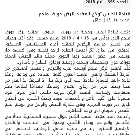
العدد 395 - أيار 2018
قيادة الجيش تودّع العقيد الركن جوزف ملحم
إعداد: نينا خليل عقل
ودّعت قيادة الجيش ومحلة دير دوريت - الشوف، العقيد الركن جوزف
ملحم الذي تُوفّي في 15 / 4 / 2018 بمأتمٍ مهيب. وقد أدّت وحدات
من الجيش مراسم التكريم للفقيد أمام المستشفى العسكري
المركزي في بدارو، ثمّ أُقيمت الصلاة لراحة نفسه وفي كنيسة مار
يوسف، في حضور العميد زخيا الخوري ممثّلًا قائد الجيش العماد
جوزاف عون، وشخصيات رسمية ووطنية ورفاق السلاح والأهالي.
قُلّد العقيد الركن ملحم أوسمة الحرب والجرحى والتقدير العسكري من
الدرجة الفضّية، وألقى العميد الخوري كلمة القيادة في وداعه، وممّا
قاله: «إنها لخسارةٌ فادحةٌ تلك التي نزلتْ بنا، إذ انتزعتْ يدُ القدرِ من
بيننا رفيقًا عزيزًا من رفاقِ السّلاح، وضابطًا مقدامًا لطالما تميّز
بشهامته وإخلاصه، العقيد الركن جوزف ملحم، الذي يعودُ اليوم
محمولًا على أكُفِّ الأهل والأصدقاء، ليرقُد رقدتَهُ الأخيرة في أحضانِ
بلدتِهِ دير دوريت العزيزة، وهي تشاركُ الجيشَ والوطنَ في توجيهِ تحيةِ
التّقديرِ والعرفانِ إلى روحِهِ الطّاهرة».
وأضاف: «لقد عهِدْنا الفقيدَ الكبير طوال مسيرته العسكرية، مثالًا في
الشّجاعةِ والتّواضعِ ونقاءِ الضّمير، وقدوةً في المناقبية والسّجايا
الأخلاقيةِ المميّزة، ولنا في سجلِّه الحافلِ بالوظائفِ المختلفةِ التي
تولّاها بنجاح، دليل واضح على ما بذلهُ من جهدٍ وتعبٍ ومواظبة،