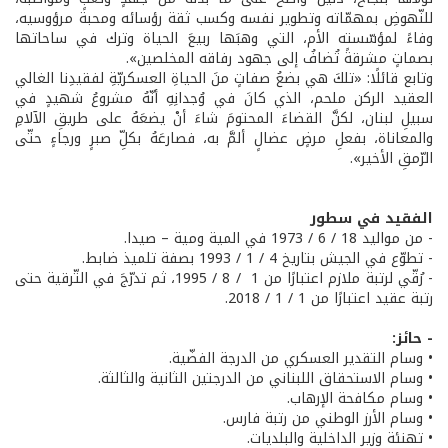
للنّهوضِ بمهمّاته وتطوير نفسه وكسب ثقة رؤسائه ومحبة مرؤوسيه،
وفاءً لمؤسّسته الأم، التي وهبَها ربيعَ الحياة وترك في ساحاتها
بصماتٍ مشرقةً تُضافُ إلى جهود رفاقه المخلصين».
وتابع قائلًا: «تلكَ هي بضعُ صفاتٍ منَ الحياةِ العسكريّةِ لفقيدِنا الغالي
العقيد الركن ملحم، الذي كانَ في وُجدانِهِ أنّهُ مشروعُ شهيدٍ في
سبيلِ لبنان، لكنَّ القضاءَ المحتومَ شاءَ أنْ يضعَهُ على طريقِ الآلامِ
والمعاناة، بفعلِ مرضٍ عضالٍ ألمَّ به، فصارعَهُ بكلِّ صبرٍ ورجاءٍ حتّى
الرّمقِ الأخير».
الفقيد في سطور
- من مواليد 18 / 6 / 1973 في المية ومية – صيدا.
- تطوّع في الجيش بتاريخ 4 / 1 / 1993 بصفة تلميذ ضابط.
- رُقّي لرتبة ملازم اعتبارًا من 1 / 8 / 1995، ثم تدرّجَ في التّرقية حتى
رتبة عقيد اعتبارًا من 1 / 1 / 2018.
- حائز:
• وسام التقدير العسكري من الدرجة الفضّية.
• وسام الاستحقاق اللبناني من الدرجتين الثانية والثالثة.
• وسام مكافحة الإرهاب.
• وسام الأرز الوطني من رتبة فارس.
• تهنئة وزير الداخلية والبلديات.