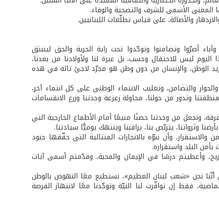
الم، ولجذوره الحضارية والثقافية الممتدّة على آلاف السنين.
نها المعنى الأسمى للشرف والتضحية والوفاء.
زدهار والأصالة، على قياس تطلّعات اللبنانيين.
آباء أصرّوا وتضامنوا وتوحّدوا تحت راية الحرية والحق لينبثق
بعد مخاض الثورة، وتُشرق شمس الحرية في 22 تشرين الثاني 1943. وهذا اليوم ليس للاحتفال وحسب، بل عبرة لنا ولأولادنا من بعدنا،
يد الوطن، والإنسان من دون وطن هو مجرّد لاجئ تائه في هذه
لحوار والتضامن، وتغليب الانتماء الوطني على كل انتماء آخر،
طقتنا وتدور من حولنا، محاولة زعزعة وحدتنا وزرع الانقسامات
قة، ونجعل من وحدتنا حصنًا منيعًا أمام الأطماع الخارجية التي
ا وثرواتنا، يتربّص بنا، يراقبنا وينتهك يوميًّا سيادتنا.
 والاستقرار، وأن ننوّه بالانجازات المتتالية التي حقّقها جنود
 بأمن البلد واستقراره.
تاريخ، وأعطيتم درسًا في الإيمان والمحبة، وقدّمتم أسمى آيات
أنّنا نحن «شعب لبنان العظيم»، نستطيع معًا النهوض بالوطن
ة، فقط إن توافّرت لنا النيّة وتوحّدنا معًا لانتهاز الفرصة