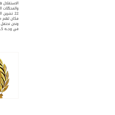
الاستقلال هو
والمحطّات ال
22 تشرين 
فكان لهم ما
في وجــه كــل 