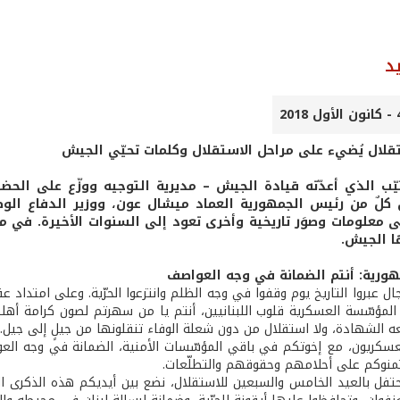
د
تقلال يُضيء على مراحل الاستقلال وكلمات تحيّي الجيش
يّب الذي أعدّته قيادة الجيش – مديرية التوجيه ووزّع على الح
كلٌ من رئيس الجمهورية العماد ميشال عون، ووزير الدفاع الو
لى معلومات وصوَر تاريخية وأخرى تعود إلى السنوات الأخيرة. في ما
ا الجيش.
ورية: أنتم الضمانة في وجه العواصف
ال عبروا التاريخ يوم وقفوا في وجه الظلم وانتزعوا الحرّية. وعلى امتداد
ء المؤسّسة العسكرية قلوب اللبنانيين، أنتم يا من سهرتم لصون كرامة أه
عه الشهادة، ولا استقلال من دون شعلة الوفاء تنقلونها من جيلٍ إلى جيل.
العسكريون، مع إخوتكم في باقي المؤسّسات الأمنية، الضمانة في وجه العوا
منوكم على أحلامهم وحقوقهم والتطلّعات.
نحتفل بالعيد الخامس والسبعين للاستقلال، نضع بين أيديكم هذه الذكرى ال