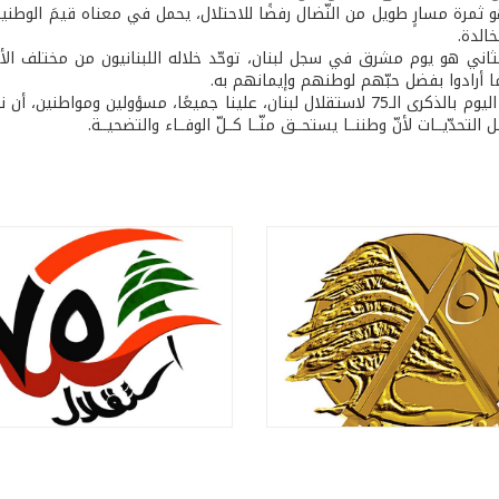
 ثمرة مسارٍ طويل من النّضال رفضًا للاحتلال، يحمل في معناه قيمَ الوطنية
خالدة.
الثاني هو يوم مشرق في سجل لبنان، توحّد خلاله اللبنانيون من مختلف الأ
 أرادوا بفضل حبّهم لوطنهم وإيمانهم به.
ونحن نحتفل اليوم بالذكرى الـ75 لاستقلال لبنان، علينا جميعًا، مسؤول
التحدّيــات لأنّ وطننــا يستحــق منّــا كــلّ الوفــاء والتضحيــة.