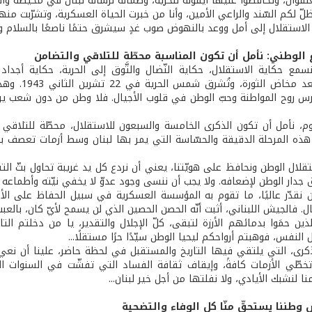
نفوان، وتحافظوا عليها أيقونة للحرّية، وضمانة لرسالة لبنان في محيطه والع
لّ لكم السّند والراعي الأمين، وأنا من خبرت الحياة العسكرية، وتشرّبت م
لاستقلال إلى أمل ووعد بالنهوض صوب غدٍ سيشرق حتمًا ناصعًا بالسلام والا
ع الوطني: نأمل أن تكون المناسبة محطّة للتلاقي والتضامن
سمع حكاية الاستقلال، حكاية النّضال والتَّوق إلى الحرية، حكاية أجداد و
الاستقلال 
س روح المواطنة وحبّ الوطن في قلوب الأجيال. فلا وطن من دون شعب ير
م، نأمل أن تكون الذكرى الخامسة والسبعون للاستقلال، محطّة للتلاقي وا
هذه المرحلة الدقيقة والحسّاسة التي يمر بها لبنان وسط أزمات تعصف بمن
لال الوطن ونحافظ على هويّتنا، يعني أن نردع كل يد غريبة تحاول بثّ التفر
 جدار الوطن لإضعافه. ولا يجب أن ننسى وجود عدوّ لا يخفي نيّته وأطماعه بأرضن
 أن نقدّر عاليًا، ما تقوم به المؤسسة العسكرية في سبيل الحفاظ على الأمن
ل. فالجيش اللبناني، أثبت أنّه الحصن الحصين الذي لن يسمح لأيّ كان، بالعبث
ذين حمَوا بدمائهم الأرزة لتبقى، كلّ الإجلال والتقدير، يا من دخلتم ال
 النفس، فوهبتم أرواحكم ليحيا الوطن سيّدًا حرًا مستقلًا...
رى، التي يلتقي فيها التاريخ والمستقبل في لحظة حاضر، علينا أن نعي 
خطّي الأزمات كافةً، وإيقاف ثقافة الفساد التي تفشّت في السنوات الماضي
نا لنشبك الأيادي، ولا نفلتها من أجل خير لبنان...
 وطننا يستحقّ منّا كل الوفاء والتضحية