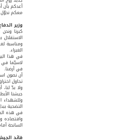
جديد روح الع
أعدكم بأن أظ
معكم نحوّل ا
وزير الدفا
كبرنا ونحن ن
ومناسبة لغر
الغبراء.
في هذا اليو
لاسيّما في 
في أرضنا.
أن نصون استق
تحاول اختراق
ولا بدّ لنا،
جيشنا الأبطا
وللشهداء ال
التضحية ببذل
في هذه الذك
واقتصاده وت
السانحة أمام
قائد الجيش