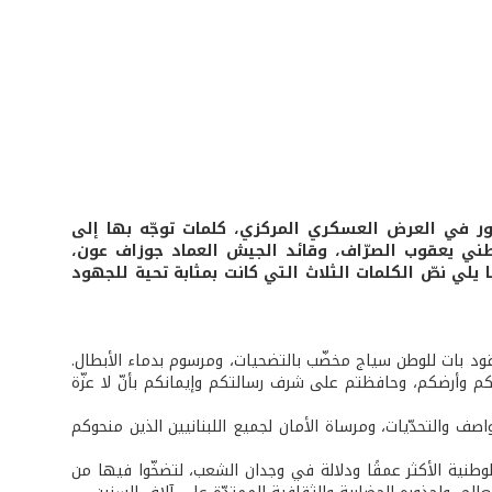
ضور في العرض العسكري المركزي، كلمات توجّه بها إلى
طني يعقوب الصرّاف، وقائد الجيش العماد جوزاف عون،
 يلي نصّ الكلمات الثلاث التي كانت بمثابة تحية للجهود
 عقود بات للوطن سياج مخضّب بالتضحيات، ومرسوم بدماء الأبطال.
لكم وأرضكم، وحافظتم على شرف رسالتكم وإيمانكم بأنّ لا عزّة
صف والتحدّيات، ومرساة الأمان لجميع اللبنانيين الذين منحوكم
وطنية الأكثر عمقًا ودلالة في وجدان الشعب، لتضخّوا فيها من