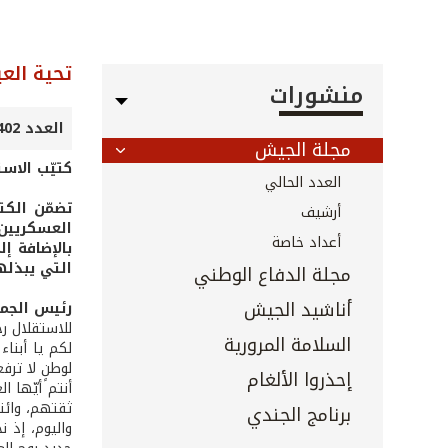
تحية العي
منشورات
العدد 402 - كانون الأول 2018
مجلة الجيش
كتيّب الاس
العدد الحالي
تضمّن الكت
أرشيف
العسكريين 
أعداد خاصة
بالإضافة إ
التي يبذله
مجلة الدفاع الوطني
أناشيد الجيش
رئيس الجمه
للاستقلال رج
السلامة المرورية
لكم يا أبنا
لوطنٍ لا ترف
إحذروا الألغام
أنتم أيّها 
ثقتهم، وائت
برنامج الجندي
واليوم، إذ 