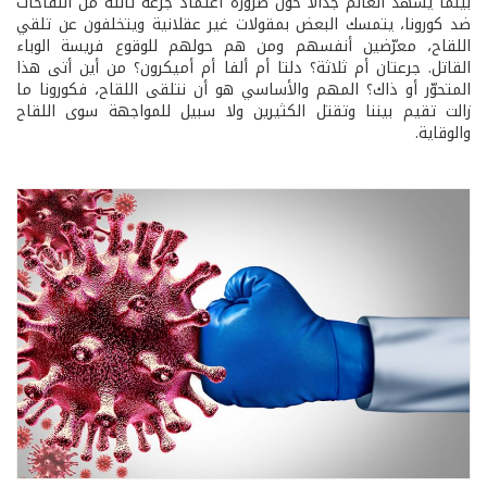
بينما يشهد العالم جدالًا حول ضرورة اعتماد جرعة ثالثة من اللقاحات
ضد كورونا، يتمسك البعض بمقولات غير عقلانية ويتخلفون عن تلقي
اللقاح، معرّضين أنفسهم ومن هم حولهم للوقوع فريسة الوباء
القاتل. جرعتان أم ثلاثة؟ دلتا أم ألفا أم أميكرون؟ من أين أتى هذا
المتحوّر أو ذاك؟ المهم والأساسي هو أن نتلقى اللقاح، فكورونا ما
زالت تقيم بيننا وتقتل الكثيرين ولا سبيل للمواجهة سوى اللقاح
والوقاية.