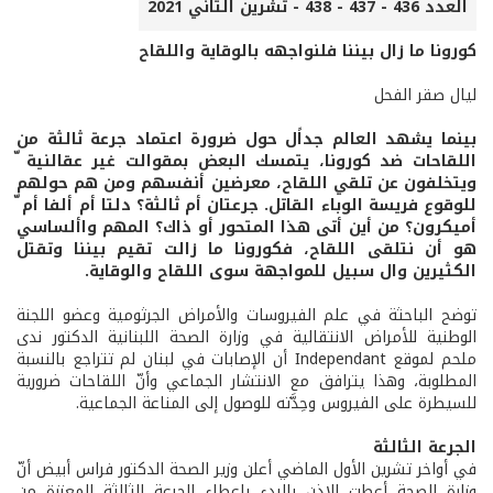
العدد 436 - 437 - 438 - تشرين الثاني 2021
كورونا ما زال بيننا فلنواجهه بالوقاية واللقاح
ليال صقر الفحل
بينما يشهد العالم جداًل حول ضرورة اعتماد جرعة ثالثة من
اللقاحات ضد كورونا، يتمسك البعض بمقوالت غير عقالنية ّ
ويتخلفون عن تلقي اللقاح، معرضين أنفسهم ومن هم حولهم
للوقوع فريسة الوباء القاتل. جرعتان أم ثالثة؟ دلتا أم ألفا أم ّ
أميكرون؟ من أين أتى هذا المتحور أو ذاك؟ المهم واألساسي
هو أن نتلقى اللقاح، فكورونا ما زالت تقيم بيننا وتقتل
الكثيرين وال سبيل للمواجهة سوى اللقاح والوقاية.
توضح الباحثة في علم الفيروسات والأمراض الجرثومية وعضو اللجنة
الوطنية للأمراض الانتقالية في وزارة الصحة اللبنانية الدكتور ندى
ملحم لموقع Independant أن الإصابات في لبنان لم تتراجع بالنسبة
المطلوبة، وهذا يترافق مع الانتشار الجماعي وأنّ اللقاحات ضرورية
للسيطرة على الفيروس وحِدَّته للوصول إلى المناعة الجماعية.
الجرعة الثالثة
في أواخر تشرين الأول الماضي أعلن وزير الصحة الدكتور فراس أبيض أنّ
وزارة الصحة أعطت الإذن بالبدء بإعطاء الجرعة الثالثة المعززة من