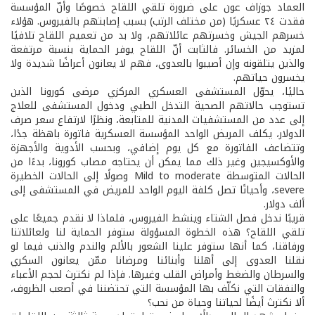
العماد جوزاف عون على ضرورة تلقي اللقاح خصوصًا وأنّ المؤسسة
فقدت ٢٤ عسكريًا (من مختلف الرتب) بسبب إصابتهم بالفيروس. هؤلاء
خسرهم الجيش وخسرتهم عائلاتهم، ولا بد من تعميم اللقاح تلافيًا
لمزيد من الخسائر. فالثابت أنّ اللقاح يوفر الحماية بنسبة مرتفعة
والذين يتلقونه وإن أصيبوا بالعدوى، فهم لا يعانون أعراضًا شديدة ولا
يخسرون حياتهم.
حاليًا، يحوّل المستشفى العسكري المركزي مرضى كورونا الذين
تستوجب حالاتهم الصحية التدخل الطبي ودخول المستشفى للعلاج
إلى عدد من المستشفيات المدنية للمتابعة، ونظرًا لارتفاع سعر صرف
الدولار، يكلف المريض الواحد المؤسسة العسكرية فاتورة باهظة جدًا،
وتتضاعف الفاتورة مع كل يوم إضافي، وبحسب الأدوية والأجهزة
والأوكسيجين وغير ذلك مما يمكن أن يحتاجه مصاب كورونا، بدءًا من
الحالات المتوسطة Mild to moderate وصولًا إلى الحالات الخطيرة
severe، وأحيانًا تصل كلفة اليوم الواحد للمريض في المستشفى إلى
ألف دولار.
قريبًا ندخل فصل الشتاء وينشط الفيروس، فلماذا لا نقدم جميعًا على
تلقي اللقاح؟ هذه الخطوة المسؤولة ستوفر الحماية لنا ولعائلاتنا
ورفاقنا، كما أنها ستوفر علينا الشعور بالألم والندم والذنب فيما لو
نقلنا العدوى إلى أهلنا وأبنائنا ومرضانا ممّن يعانون السكري
والسرطان والضغط وأمراض القلب وغيرها. فإذا لم نكترث لحجم الأعباء
والنفقات التي نكلّف بها المؤسسة التي تحتضننا في أصعب الظروف،
ألا نكترث أيضًا لحياتنا وحياة من نحب؟