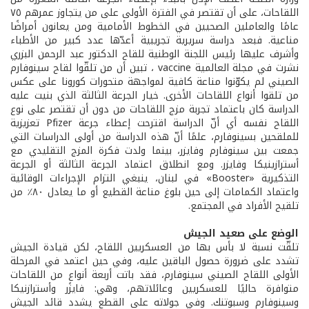
اللقاحات، على أن تقتصر في الفترة الأولى على من يتجاوز عمرهم ٧٥
عامًا والعاملين الصحيين في الخطوط الأمامية ومن يعانون أمراضًا
مناعية. فبعد دراسة سريرية تجريبية أعدّها عدد كبير من الأطباء
وأشرف عليها رئيس اللجنة الوطنية للقاح الدكتور عبد الرحمن البزري
نشرت في مجلة العالمية vaccine ، تبين أن من تلقّوا لقاح سينوفارم
الصيني لم يكوّنوا مناعة كافية لمواجهة متحورات كورونا على عكس
من تلقوا أنواع اللقاحات الأخرى. خيار الجرعة الثالثة الذي بنيت عليه
الدراسة كان باعتماد تجربة مزج اللقاحات من دون أن تقتصر على نوع
اللقاح نفسه أي أنّ الدراسة اقترحت إعطاء جرعة Pfizer تعزيزية
للملقحين بسينوفارم، علمًا أنّ هذه الدراسة من أولى الدراسات التي
جمعت بين سينوفارم وفايزر، بينما ولدت فكرة المزج التقليدي مع
أسترازينيكا وفايزر. ومع انطلاق اعتماد الجرعة الثالثة أو الجرعة
التذكيرية «Booster» في لبنان، ينبغي التزام الإجراءات الوقائية
واعتماد الكمامات إلى حين بلوغ مناعة القطيع أو ما يعادل ٨٠٪ من
تلقيح الأفراد في المجتمع.
الوضع على صعيد الجيش
تلقّت نسبة لا بأس بها من العسكريين اللقاح، لكن قيادة الجيش
تشدد على ضرورة حصول الباقين عليه، وفي حين اعتمد في المرحلة
الأولى اللقاح الصيني سينوفارم، فقد باتت أربعة أنواعٍ من اللقاحات
متوافرة حاليًا للعسكريين وعائلاتهم، وهي: فايزر وأسترازنيكا
وسينوفارم وسبوتنك. وفي جولاته على القطع يشدد قائد الجيش