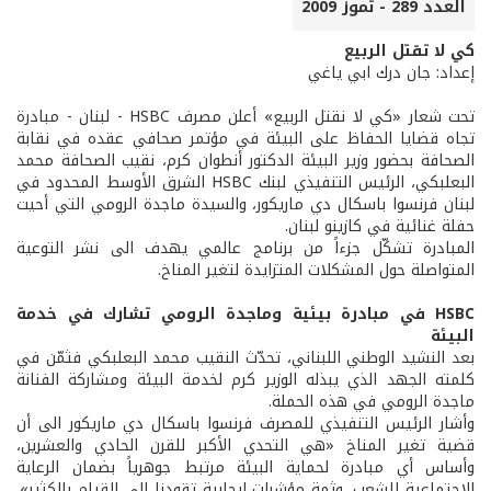
العدد 289 - تموز 2009
كي لا تقتل الربيع
إعداد: جان درك ابي ياغي
تحت شعار «كي لا نقتل الربيع» أعلن مصرف HSBC - لبنان - مبادرة
تجاه قضايا الحفاظ على البيئة في مؤتمر صحافي عقده في نقابة
الصحافة بحضور وزير البيئة الدكتور أنطوان كرم، نقيب الصحافة محمد
البعلبكي، الرئيس التنفيذي لبنك HSBC الشرق الأوسط المحدود في
لبنان فرنسوا باسكال دي ماريكور، والسيدة ماجدة الرومي التي أحيت
حفلة غنائية في كازينو لبنان.
المبادرة تشكّل جزءاً من برنامج عالمي يهدف الى نشر التوعية
المتواصلة حول المشكلات المتزايدة لتغير المناخ.
HSBC في مبادرة بيئية وماجدة الرومي تشارك في خدمة
البيئة
بعد النشيد الوطني اللبناني، تحدّث النقيب محمد البعلبكي فثمّن في
كلمته الجهد الذي يبذله الوزير كرم لخدمة البيئة ومشاركة الفنانة
ماجدة الرومي في هذه الحملة.
وأشار الرئيس التنفيذي للمصرف فرنسوا باسكال دي ماريكور الى أن
قضية تغير المناخ «هي التحدي الأكبر للقرن الحادي والعشرين،
وأساس أي مبادرة لحماية البيئة مرتبط جوهرياً بضمان الرعاية
الإجتماعية للشعب. وثمة مؤشرات إيجابية تقودنا الى القيام بالكثير».