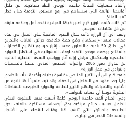
وأشاد بمشاركة الفنانة ماجدة الرومي البنك بمبادرته، من خلال
أغانيها الرائعة التي ستساهم في رفع مستوى التوعية حيال خطر
تغير المناخ.
ثم كانت كلمة للوزير كرم اعتبر فيها المبادرة نفحة أمل وعلامة فارقة
بين كل نشاطات الموسم.
ولفت الى أن الوزارة دأبت خلال الفترة الماضية على العمل في عدة
مجالات منها: «إستكمال وضع خطة مكافحة حرائق الغابات والتحريج
في نطاق 50 بلدية وبالتعاون معها، إقرار مرسوم تنظـيم الكسّارات
والمقالع ووضعه موضع التنفيذ لوقف العشوائية في استغلال الموارد
الطبيعية واستكمال مراحل إزالة آثار ورواسب البقعة النفطية الناتجة
عن عدوان تموز 2006، وإشراك المجتمع المدني ممثلاً بالجمعيات
والنوادي في عمل الوزارة».
ولفت كرم الى أن التغير المناخي «ظاهرة بطيئة وأكيدة بدأت بالظهور
جلياً بعد عقود من التفاعل في الخفاء وقد ثبت علمياً أنها ناتجة عن
الأنانية واللامبالاة والنهم الكبير للطاقة والموارد الطبيعية للنشاطات
البشرية دونما أي حساب للعواقب».
وفي الختام ألقت ماجدة الرومي كلمة أسفت فيها للتشويه البيئي
الحاصل «بسبب جرائم مرتكبة بحق أرضها»، مستنكرة «العنف بحق
الطبيعة والحرائق التي تنشب هنا وهناك للقضاء على الأشجار
والمساحات الخضر في لبنان».