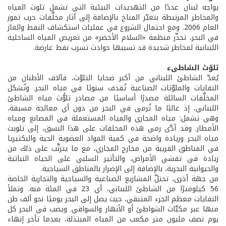
يواجه لبنان عددًا من التهديدات البيئية التي تشمل تلوث المياه
والمخاطر المرتبطة بتغيّر المناخ بالإضافة إلى آثار مخلَّفات حرب تموز
العام 2006. ومع احتمال الشروع في عمليات استكشاف النفط والغاز
في البحر، تحذّر منظمة «السلام الأخضر» من تعريض المياه الساحلية
اللبنانية لمخاطر شديدة قد تسببها حوادث تسرب نفط عارضة.
تلوّث الشاطىء
يُعدّ الشاطئ اللبناني من أكبر ضحايا التلوّث، فآلاف الأطنان من
النفايات والملوّثات الصناعية تُقذف سنويًا في مياه البحر. وتُشكل
المخلَّفات السائلة مصدرًا أساسيًا من مصادر تلوُّث مياه الشاطئ
اللبناني، إذ غالبًا ما تُرمى في البحر من دون أي معالجة مسبقة،
وهي تشمل: مياه المجاري والمياه المستعملة في المصانع ومياه
الأمطار. وقد أدَّى رمي هذه المخلفات على هذا النسق، إلى تلويث
مياه البحر وزيادة واضحة في كمية المواد العضوية الحية والبكتيريا
في المناطق القريبة من مخارج المجاري، مع ما يترتَّب على ذلك من
زيادة في تفشي الأمراض، والتأثير السلبي على الحياة النباتية
والحيوانية البحرية، بالإضافة إلى الإضرار بالمناطق السياحية.
من جهة أخرى، تحتلّ المشاريع الصناعية والسياحية والتجارية الخاصة
56 كيلومترًا من الشاطئ اللبناني، أي 23 في المئة منه. وتملأ
النفايات معظم الجزء المتبقي، حيث يصل إلى البحر يوميًا نحو ألف طن
منها عبر مكبَّات الشواطئ أو الأنهار والسواقي. ويصب في البحر كل
يوم نصف مليون متر مكعب من المياه المبتذلة، بعدما تأخر إنهاء