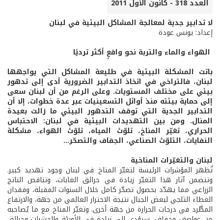
العدد 318 - كانون الأول 2011
لا تدابير جدية لمعالجة المشاكل البيئية في لبنان
إعداد: يونس عودة
الهواء والماء والتربة نحو واقعٍ أكثر ترديًا
باتت المشكلة البيئية في طليعة المشاكل التي يواجهها
لبنان، فالتراخي في اتخاذ التدابير الضرورية أدى إلى تدهور
بيئي على مختلف المستويات. وعلى الرغم من أن لبنان سعى
إلى حماية بيئته منذ أوائل التسعينيات عبر عدة خطوات، إلا أن
التدابير الجدية التي توقف التدهور البيئي ما زالت بعيدة
المنال. ومن بين التهديدات البيئية في لبنان: الاحتباس
الحراري، تغيّر المناخ، تلوّث المياه، تلوّث الهواء، مشكلة
النفايات، التلوّث الصناعي، الجفاف والتصحّر...
لبنان والتغيّرات المناخية
تُظهر المؤشرات الرئيسة لتغيّر المناخ في لبنان وجود تهديد كبير.
وتتضمن آثار هذا التغيّر زيادة في حرائق الغابات، وتناقص الناتج
الزراعي مما يهدّد بحصول تصحّر كامل خلال السنوات المقبلة، وفقدان
الغطاء الثلجي لبعض الجبال نتيجة الاحترار العالمي من جهة، والارتفاع
المطَّرد في درجات الحرارة من جهة أخرى. وتغيّر المناخ مع ما يُصاحبه
من عواصف وجفاف، سيؤدي إلى زيادة في الأوبئة والحشرات وحرائق