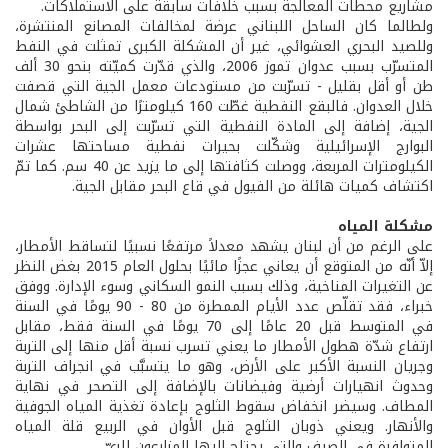
مشاريع محطات المعالجة بسبب خلافات سابقة على الاستملاكات.
ولطالما كان الساحل اللبناني عرضة لمخالفات المصانع المنتشرة،
وللصيد البحري العشوائي، غير أن المشكلة الكبرى تمثلت في النفط
المتسرّب بسبب عدوان تموز 2006، والذي قدّرت كميّته بنحو 30 ألف
طن أو أقل بقليل - تسرّبت من مستودعات معمل الجية التي قصفت
خلال العدوان. فالبقع النفطية غطّت 160 كيلومترًا من الشاطئ شمال
الجية، إضافة إلى المادة النفطية التي تسرّبت إلى البحر بواسطة
البوارج الإسرائيلية وشكّلت بحيرات نفطية مساحتها عشرات
الكيلومترات المربعة، ووصلت كثافتها إلى ما يزيد عن 40 سم. كما تمّ
اكتشاف كميات هائلة من الفيول في قاع البحر مقابل الجية.
مشكلة المياه
على الرغم من أن لبنان يشهد معدلاً مرتفعًا نسبيًا لتساقط الأمطار،
إلاّ أنّه من المتوقع أن يعاني عجزًا مائيًا بحلول العام 2015 بغض النظر
عن التغيرات المناخية، وذلك بسبب النمو السكاني وسوء الإدارة. ووفق
خبراء، فقد تقلّص عدد الأيام الممطرة من 80 - 90 يومًا في السنة
في المتوسط قبل 20 عامًا إلى 70 يومًا في السنة فقط، مقابل
ارتفاع شدّة هطول الأمطار ما يعني تسرب نسبة أقل منها إلى التربة
وجريان النسبة الأكبر على الأرض، وهو ما يتسبَّب في انجراف التربة
وحدوث انهيارات أرضية وفيضانات بالإضافة إلى التصحر في نهاية
المطاف. وسيضر انخفاض سقوط الثلوج بإعادة تغذية المياه الجوفية
والأنهار. ويعني ذوبان الثلوج قبل الأوان في الربيع قلة المياه
المتوافرة في الصيف والتي يحتاج إليها المزارعون للريّ.