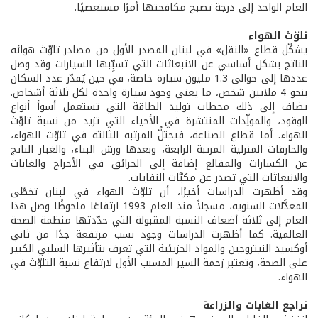
العام الواحد إلى درجة تصبح مكافحتها أمرًا مستعصيًا.
تلوّث الهواء
يشكّل قطاع «النقل» في لبنان المصدر الأول من مصادر تلوّث هوائه
الناتج بشكل أساسي عن الانبعاثات التي تسبِّبها السيارات وقد وصل
عددها إلى حوالى 1.3 مليون سيارة خاصة، في حين يُقدّر عدد السكان
بنحو 4 ملايين شخص، ما يعني وجود سيارة واحدة لكل ثلاثة أشخاص.
يضاف إلى ذلك محطات توليد الطاقة التي تستعمل أسوأ أنواع
الوقود، والمولِّدات المنتشرة في الأحياء التي تزيد من نسبة تلوّث
الهواء. أما قطاع الصناعة، فيحتلُّ المرتبة الثالثة في تلوّث الهواء،
والحارقات المنزلية المرتبة الرابعة، وبعدها ورش البناء، والغبار الناتج
عن الكسارات والمقالع إضافة إلى الحرائق في الأحراج والغابات
والانبعاثات التي تصدر عن مكبَّات النفايات.
وقد أظهرت الدراسات أخيرًا، أن تلوّث الهواء في لبنان تخطّى
المعدَّلات السنوية، مسجلاً منذ العام 1993 ارتفاعًا ملحوظًا وصل هذا
العام إلى ثلاثة أضعاف النسبة المقبولة التي حدّدتها منظمة الصحة
العالمية. كما أظهرت الدراسات وجود نسب مرتفعة جدًا من ثاني
أوكسيد النيتروجين والمواد الجزيئية التي تعرف بتأثيرها السلبي الكبير
على الصحة، وتعتبر زحمة السير المسبب الأول لارتفاع نسبة التلوّث في
الهواء.
تراجع الغابات والزراعة