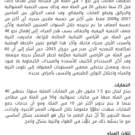
انخفضت الغابات إلى نحو 7 في المئة من مساحة لبنان بعدما كانت
قبل 25 سنة تغطي 20 في المئة منه، وذلك بسبب التنمية العشوائية
والحرائق وقطع الغابات والمقالع. وقد قضت الحرائق بين العامين
2007 و2008 فقط على أكثر من خمسة ملايين شجرة، أي أكثر من
خمسة أضعاف ما تم تحريجه خلال السنوات العشرين الماضية. وأدَّى
ضعف التنمية الريفية، والجفاف بسبب هدر المياه، إلى إهمال نحو 40
في المئة من الأراضي اللبنانية الصالحة للزراعة، فانجرفت التربة
وأصبحت الأرض صحراء قاحلة. وأكد هذا الواقع تقرير «الخطة الوطنية
لمكافحة التصحر» الذي صدر في حزيران 2003، حين أشار إلى أن 60
في المئة من الأراضي اللبنانية معرَّضة لخطر التصحُّر بدرجة مرتفعة.
وقد أدّى الاستخدام الكثيف للأسمدة والمبيدات الكيماوية بلا قيود
جدية، وبمعدل يتخطى ضعفي المستويات المقبولة، إلى تلويث التربة
والمياه واختلال التوازن الطبيعي والتسبب بأمراض عديدة.
النفايات
ينتج لبنان نحو 1.5 مليون طن من النفايات الصلبة سنويًا، ينتهي 40
في المئة منها في مكبات عشوائية، و50 في المئة في مطامر،
بينما لا يتم تدوير أكثر من 10 في المئة. ومع أن خدمات جمع
النفايات شهدت تطوّرًا ملموسًا خلال السنوات العشر الأخيرة، وازدادت
نسبة التدوير، إلاّ أنّ خيار الطمر ما يزال هو المعتمد بشكل أساسي،
مع ما يسبّبه ذلك من تلوُّث في الهواء والتربة بشكل واضح.
تلوّث المياه