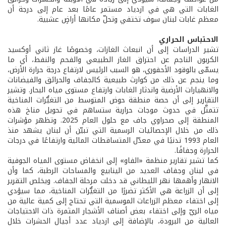
الغابات التي هي في ازدياد مستمر عامًا بعد عام إلى درجة أن
معظم غابات لبنان سوف تختفي وتحلّ مكانها أراضٍ عشبية.
الاحتباس الحراري
تشير الدراسات إلى أن انبعاث الغازات، وخصوصًا غاز ثاني أوكسيد
الكربون الناجم عن احتراق الغاز الطبيعي والفحم والنفط، أي ما
يسمّى بالوقود الأحفوري، هو السبب الرئيس لارتفاع درجة حرارة الأرض،
وما ينجم عن ذلك من كوارث طبيعية كالجفاف والحرائق والفيضانات
والانهيارات الأرضية واندثار الغابات وارتفاع مستوى مياه البحار. وتشير
التقارير إلى أن حصة منطقة حوض المتوسط من التغيُّرات المناخية
تتمثَّل في حدوث موجات حرارية ستساهم في تحويل مناخ هذه
المنطقة إلى صحراوي جاف مع حلول العام 2025. وتظهر مؤشرات
ذلك من خلال الإحصائيات الرسمية التي تبيّن أن لبنان يشهد منذ
العام 1993 تدنيًا في معدّل المتساقطات المائية وارتفاعًا في درجات
الحرارة وجفافًا.
كما تشير تقارير منظمة «الفاو» إلى انخفاض مستوى المياه الجوفية
في لبنان وجفاف العديد من الينابيع والمساحات الرطبة، كما وأن
الانهار وأهمها نهر الليطاني قد دخلت مرحلة الجفاف. ويخلص التقرير
إلى أن الزراعة هي الأكثر تضررًا من التغيُّرات المناخية، مما سيؤدي
إلى اختفاء معظم الزراعات الموسمية التي تحتاج إلى كمية عالية من
مياه الريّ وإلى اختفاء بعض أصناف الأشجار المثمرة ذات الاحتياجات
العالية من البرودة، بالإضافة إلى ازدياد عدد أجيال الحشرات خلال