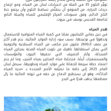
توفِّر الثلوج 35 في المئة من احتياجات لبنان من المياه، ومع ارتفاع
درجات الحرارة، من المتوقع أن يتقلَّص تساقط الثلوج وأن يرتفع خط
الثلج الدائم، وفق مسوحات المركز الإقليمي للمياه والبيئة التابع
لجامعة القديس يوسف في بيروت.
هدر المياه
في حين يعاني اللبنانيون نقصًا في كمية المياه المتوافرة للاستعمال
وتدهورًا في نوعيتها، بسبب سوء إدارة الموارد المائية، يتم هدر أكثر
من نصف الـ2600 مليون متر مكعب من المياه السطحية والجوفية
التي يمكن استغلالها. ناهيك من تلويث المياه العذبة بمجاري المياه
المبتذلة، وآبار التصريف التي تحفرها البيوت والمؤسسات
والمستشفيات أيضًا، فتختلط مياه المجارير بمياه الشرب. وما لم يتم
اعتماد خطة سريعة للحفاظ على موارد المياه وتطويرها، سيصل لبنان
العام 2025 إلى حافة ما تصنِّفه الأمم المتحدة بـ «ندرة المياه
الحادّة»، وهو لن يستطيع الدفاع عن حقه في ثروته المائية ما زال
معظمها يذهب هدرًا في البحر.