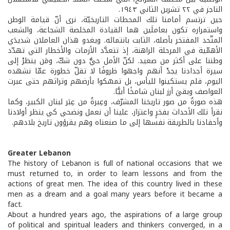
الناجز في ٢٢ تشرين الثاني ١٩٤٣.
حين ترتسم أمامنا تلك المحطات التاريخيّة، نرى أنّ قيامة الوطن
واستمراره تكون بعاملَين هما القيادة المخلصة الشجاعة، والشعب
المتّحد المفتخر بأصله، الثابت بانتمائه. ويغدو هذان العاملان شديدَي
الأهمّية في المرحلة الراهنة، إذ تتعدَّد الأزمات والأخطار التي تهدّد
وطننا على أكثر من صعيد. لكنّ الأمل حيٌّ دون شكّ، ومَن ينظرْ إلى
سيرة أجدادنا يجدْ أنهم واجهوا ظروفًا لا تقلّ خطورة عمّا نشهده
اليوم، فلم يستكينوا لليأس، بل تمسّكوا بأرضهم وتراثهم حتى عبرت
العواصف وبقيَ أرز لبنان شامخًا أبيًّا.
هذه صورةٌ من صور تاريخنا المشرّف، وعِبرةٌ من عِبَر لبنان الكبير، وكما
نقرأ تلك الأحداث بفخرٍ واعتزاز، علينا أن نعمل ونضحي كي ينظر أولادنا
وأحفادنا بالطريقة نفسها إلى ما صنعناه وهم يقرؤون تاريخ بلادهم.
Greater Lebanon
The history of Lebanon is full of national occasions that we
must returned to, in order to learn lessons and from the
actions of great men. The idea of this country lived in these
men as a dream and a goal many years before it became a
fact.
About a hundred years ago, the aspirations of a large group
of political and spiritual leaders and thinkers converged, in a