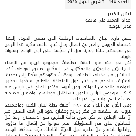
العدد 114 - تشرين الأول 2020
لبنان الكبير
إعداد: العميد علي قانصو
مدير التوجيه
يحفل تاريخ لبنان بالمناسبات الوطنية التي ينبغي العودة إليها،
لاستقاء الدروس والعبر من أفعال رجالٍ كبارٍ، عاشت فكرة هذا الوطن
في نفوسهم حلمًا وغايةً قبل أن تتجسد على أرض الواقع بسنوات
طويلة.
قَبْل نحو مئة عامٍ، التقتْ تطلّعاتُ مجموعةٍ كبيرةٍ من الزعماء
السياسيّين والروحيّين والمفكرّين، في انعكاسٍ صادقٍ لعواطف آلاف
اللبنانيّين من مختلف الطوائف، وتوحّدتْ جهودهم سعيًا إلى تحقيق
الاعتراف ببلدهم من قبل دول المنطقة والعالم، فأخذوا يجولون
العواصم والمحافل الدوليّة، ومِن أبرزها مؤتمر الصلح في باريس عام
١٩١٩، مرفوعي الرأس ينادون باستقلال موطنهم، واضعين مصلحته
نصب أعينهم، ولا شيء غير ذلك.
وفي الأول من أيلول عام ١٩٢٠ أعلِنتْ دولة لبنان الكبير وعاصمتها
بيروت، بما تتضمنه من فكرٍ وتاريخٍ وحضارةٍ تعود إلى آلاف السنين. غير
أنّ ذلك الإعلان لم يكن سوى بداية الطريق نحو الاستقلال. وقد ظلّ
اللبنانيّون على قدر المسؤوليّة، فلم يتوانوا عن إكمال ما بدؤوه،
وواظبوا باندفاعٍ قلَّ نظيره لنَيل الحريّة الكاملة. حريّةٌ عمادُها الوحدة
الوطنيّة بين مختلف الشرائح، التي شكّلتْ السند الحقيقيّ للاستقلال