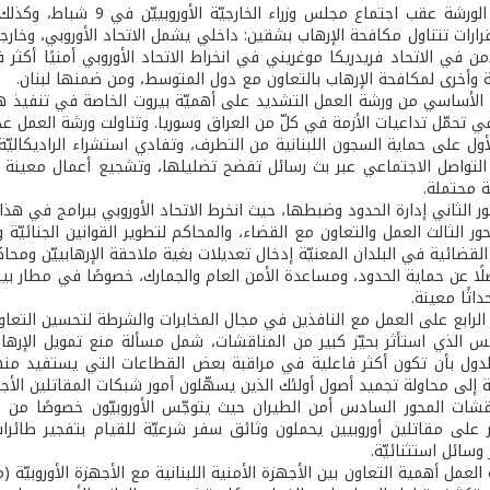
رارات تتناول مكافحة الإرهاب بشقين: داخلي يشمل الاتحاد الأوروبي، وخار
لأمن في الاتحاد فريدريكا موغريني في انخراط الاتحاد الأوروبي أمنيًا أكث
 وأخرى لمكافحة الإرهاب بالتعاون مع دول المتوسط، ومن ضمنها لبنان.
الأساسي من ورشة العمل التشديد على أهميّة بيروت الخاصة في تنفيذ هذه ا
تحمّل تداعيات الأزمة في كلّ من العراق وسوريا. وتناولت ورشة العمل عدّ
الأول على حماية السجون اللبنانية من التطرف، وتفادي استشراء الراديكالي
التواصل الاجتماعي عبر بث رسائل تفضح تضليلها، وتشجيع أعمال معينة 
ة محتملة.
 الثاني إدارة الحدود وضبطها، حيث انخرط الاتحاد الأوروبي ببرامج في هذا ا
لقضائية في البلدان المعنيّة إدخال تعديلات بغية ملاحقة الإرهابييّن ومحا
لًا عن حماية الحدود، ومساعدة الأمن العام والجمارك، خصوصًا في مطار بي
داثًا معينة.
ر الرابع على العمل مع النافذين في مجال المخابرات والشرطة لتحسين التعا
دول بأن تكون أكثر فاعلية في مراقبة بعض القطاعات التي يستفيد منها الإ
ة إلى محاولة تجميد أصول أولئك الذين يسهّلون أمور شبكات المقاتلين الأجا
قشات المحور السادس أمن الطيران حيث يتوجّس الأوروبيّون خصوصًا من «ج
ر على مقاتلين أوروبيين يحملون وثائق سفر شرعيّة للقيام بتفجير طائرا
 وسائل استثنائيّة.
العمل أهمية التعاون بين الأجهزة الأمنية اللبنانية مع الأجهزة الأوروبيّة