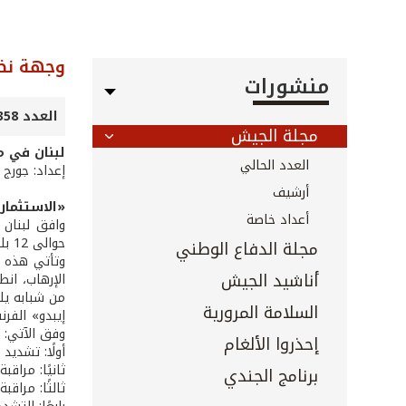
وجهة نظ
منشورات
العدد 358 - نيسان 2015
مجلة الجيش
لبنان في م
العدد الحالي
إعداد: جورج 
أرشيف
«الاستثمار
أعداد خاصة
وافق لبنان 
حوالى 12 بلدًا أوروبيًا للقتال في سوريا والعراق.
مجلة الدفاع الوطني
وتأتي هذه ا
أناشيد الجيش
الإرهاب، ان
من شبابه يل
السلامة المرورية
إيبدو» الفرن
وفق الآتي:
إحذروا الألغام
أولًا: تشديد
ثانيًا: مراقب
برنامج الجندي
ثالثًا: مراقب