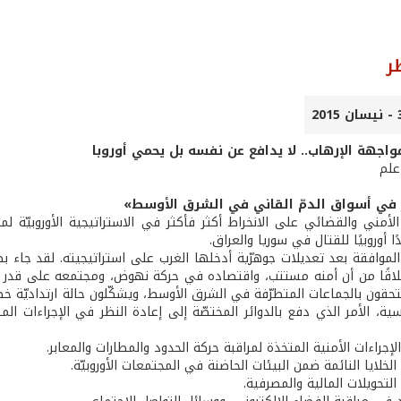
ر
واجهة الإرهاب.. لا يدافع عن نفسه بل يحمي أوروبا
علم
 في أسواق الدمّ القاني في الشرق الأوسط»
الأمني والقضائي على الانخراط أكثر فأكثر في الاستراتيجية الأوروبيّة ل
لموافقة بعد تعديلات جوهرّية أدخلها الغرب على استراتيجيته. لقد جاء ب
طلاقًا من أن أمنه مستتب، واقتصاده في حركة نهوض، ومجتمعه على قدر كبي
تحقون بالجماعات المتطرّفة في الشرق الأوسط، ويشكّلون حالة ارتداديّة
سية، الأمر الذي دفع بالدوائر المختصّة إلى إعادة النظر في الإجراءات ال
 الإجراءات الأمنية المتخذة لمراقبة حركة الحدود والمطارات والمعابر.
ة الخلايا النائمة ضمن البيئات الحاضنة في المجتمعات الأوروبيّة.
ة التحويلات المالية والمصرفية.