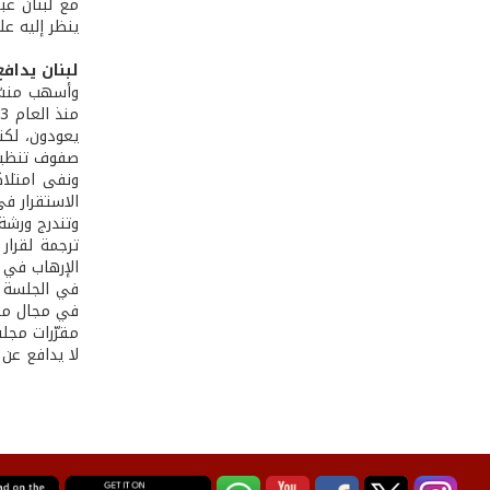
مع لبنان عبر
ينظر إليه على
لبنان يداف
وأسهب منسّق
يعودون، لكنن
صفوف تنظيم «داعش» يزيد عن 4 آلاف إرهاب
ونفى امتلا
الاستقرار في
الإرهاب في 
في الجلسة ال
في مجال مكاف
مقرّرات مجلس
لا يدافع عن 