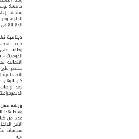
رابعًا: التش
خامسًا: توسي
سادسًا: إعا
الحاجة، ومر
الدمّ القاني
دينامية نش
خرجت المجتمع
وطفت على ال
القومييّن» ف
الألمانية أن
يقتصر على د
الاجتماعية ا
كان الرهان ع
يعد الإرهاب
الديموقراطيّة
ورشة عمل لب
وسط هذا الم
عدد من كبار 
الأمن الداخل
سياسات مكاف
فيه.