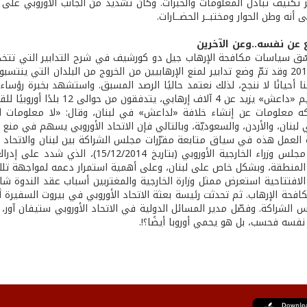
 تكثيف تبادل المعلومات والخبرات. وكان تشديد من الجانب الأوروبي على أهم
 أنه وطن الحوار ومختبــر الحضــارات.
ع عن نفسه..وعن الآخرين
 سياسات مكافحة الإرهاب جيل دو كورشيف في شرح التدابير التي تتخذها اور
منذ العام 2013 وقد تمّ وضع تدابير لمنع الإرهابيين من الخروج من البلدان التي
ا أحيانًا لا ننجح، لذلك نعتمد حاليًا الرصد المسبق. واستشهد بخبرة رؤساء
ي، يتدفقون من حوالى 12 بلدًا أوروبيًا للقتال في سوريا أو العراق.
كه معلومات عن إنشاء خلافة «لداعش» في لبنان، وقال: «لا معلومات 
 لبنان، والأردن، والسعوديّة، وبالتالي فإن الاتحاد الأوروبي يسهم في منع 
ترجمة لقرار مجلس وزراء الخارجية الأورو
المنطقة، وبشكل خاص على لبنان، وعلى أهمية استمرار دعمه لمواجهة تلك 
افتتاحية استعرض ممثل وزارة الخارجية والمغتربين أسباب عقد الندوة شاكرً
حة الإرهاب. ثم تحدثت رئيسة بعثة الاتحاد الأوروبي في بيروت السفيرة أنج
 الشراكة. وفصّل مدير المسائل الدولية في الاتحاد الأوروبي ستيفان آور، 
نفسه فحسب، بل هو يحمي أوروبا أيضًا؟!.