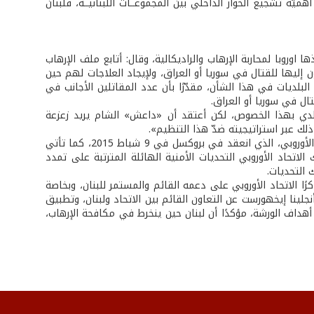
يّة تشجيع الحوار الداخلي بين المجموعــات اللبنانيــة، فلبنان
وبا لمحاربة الإرهاب والراديكالية، وقال: أتابع ملف الإرهاب
 ينتسبون إليها للقتال في سوريا أو العراق، ولإيجاد العلاجات لهم حين
 البلديات في هذا الشأن، مقدّرًا بأن عدد المقاتلين الأجانب في
لدي بهذا الخصوص، لكن أعتقد أن «داعش» الشام يريد زعزعة
ذلك عبر استراتيجيته ضدّ هذا التنظيم».
وتندرج ورشة العمل هذه في سياق متابعة مقرّرات مجلس الشراكة بين لبنان والاتحاد الأوروبي، الذي انعقد في بروكسل في 9 شباط 2015، كما تأتي
بي (بتاريخ 15/12/2014)، الذي شدد على إدراك الاتحاد الأوروبي التحديات الأمنية الهائلة المترتبة على تمدد
التحديات.
ا الاتحاد الأوروبي على دعمه القائم والمستمر للبنان، وبخاصة
لينا إيخهورست عن التعاون القائم بين الاتحاد ولبنان، وتطبيق
أهداف الورشة، مؤكدًا أن لبنان حين ينخرط في مكافحة الإرهاب،