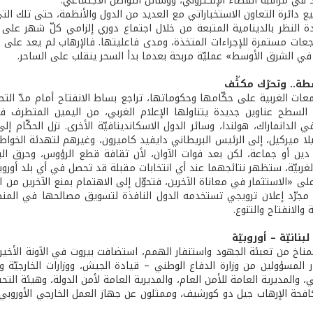
دد في مراقبة الفضاء الإلكتروني، ووسائل التواصل الاجتماعي.
ع دائرة التعاون الاستخباراتي مع العديد من الدول والأنظمة، حتى تلك الت
دة النظر بالدينامية المتبعة من خلال اجتماع دوري إلزامي كلّ شهر عل
اجعات مستمرة للإجراءات المتخذة، ومدى فاعليتها. فالإرهاب لم يعد على ا
 في الشرق الأوسط» عمليّة مربحة بعدما بدأ السحر ينقلب على الساحر.
طة.. وتحرّك مكثّف
ات الغربية على حكّامها وحكوماتها، تراجع بساط الانفتاح أمام مدّ التطر
سطح عناوين جديدة يتناولها الإعلام الغربي، من اليمين المتطرف في 
ي الدانماراك، هولندا، وسائر الدول الاسكاندينافيّة الأخرى. نزل الحكّام
جيلا ميركيل، إلى الرئيس البريطاني دايفيد كاميرون، وغيرهم لتهدئة الخواط
ين أو جماعة، لكن بعد فوات الآوان، لأن ثقافة قطع الرؤوس، وحرق البشر و
لغربيّة، ستظهر نتائجهما عند أي انتخابات مقبلة قد تحصل في أي بلد أورو
لى «الاستثمار في معاناة الآخرين، فتحوّل إلى الاهتمام بمنع الآخرين من ا
 مجرّد إعلان ترويجي تستخدمه الدول النافذة لتسويق مصالحها في المن
 والانفتاح والتنوع.
نانيّة – أوروبيّة
ناخ من تعبئة الجهود واستنفار الهمم، استضافت بيروت في الآونة الأخيرة
المسؤولين من وزارة الدفاع الوطني – قيادة الجيش، ووزارات الخارجيّة والم
ي، والمديرية العامة للأمن العام، والمديرية العامة لأمن الدولة، وهيئة ا
حة الإرهاب جيل دو كورشيف، وممثلون عن جهاز العمل الخارجي الأوروبي، 