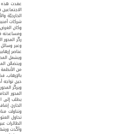
الاجتماعين ق
الخارجيّة وا
شركات أمنية
وكان الغرض 
ومساعدته في 
ركّز المحور 
وعبر وسائل 
عناصر إرهابي
ويشمل المحور
من الأنظمة ا
بالإرهاب، فض
حين تواجه أح
ويركّز المحو
يطلب إلى ال
الخارج، إضاف
وتناولت منا
تحاول العثو
الطائرات عبر
وأكّدت ورشة 