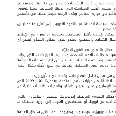
عقدت هذه الورشة عقب اجتماع مجلس وزراء الخارجيّة الأوروبييّن في 9 شباط، وكذلك عقد اجتماع رؤساء الحكومات والدول في 12 منه، ونجمت عن
جي يعكس الرغبة السياسيّة التي أبدتها المفوضة العليا للشؤون
ر فأكثر في جواره المباشر. وهذه الرغبة تترجم عمليًا في تأسيس
لسياسة انطلاقًا من التوجه الأوروبي إلى تعزيز مناعة لبنان،
ة محاور.
ّة فيها، وإعادة تأهيل المساجين، ومحاربة «داعش» في الإعلام،
حيال الشباب، والمجتمع المدني على النطاق المحلّي لفضح أي
لمجال بالتعاون مع القوى الأمنيّة.
ويتضمّن المحور الثالث العمل والتعاون مع القضاء، والمحاكم لتطوير القوانين الجنائيّة وفق متطلبات الأمم المتحدة، ولا سيما القرار 2178 الذي يطلب
كمتهم، ومساعدة القضاة اللبنانيين في إدارة الملفات المتعلّقة
روت، ودعم القوى المسلحة اللبنانية في جمع الأدلّة بشكل أفضل
ون في مجال تبادل المعلومات، وكذلك مع «الأوروبول».
المحور الخامس الذي استأثر بحيّز كبير من المناقشات، شمل مسألة منع تمويل الإرهاب انطلاقًا من قرارات الأمم المتحدة، وتحديدًا القرار 2199 الذي
رهابيون مثل البترول، والآثار، والفديات، والهبات الآتية من
نب.
بهة النصرة» المرتبطة إيديولوجيًا بتنظيم «القاعدة»، والتي
ت آتية من اوروبا، أو يستطيعون العودة إلى اوروبا لاستهداف
 (منها «أوروبول»، «وسيبوا»، و«اوروجوست»)، التي ستطوّر العلاقة