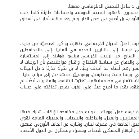
ي لا تبادل للتمثيل الدبلوماسي معها.
ى مستوى الأجهزة لتقييم الموقف، واجتماعات طارئة كلما دعت
لأبواب، بل أصبح في صحن الدار، ولم يعد «الاستثمار في أسواق
ف، اختلّ الميزان الاجتماعي، ظهرت بواكير العنصريّة من جديد،
فرنسا، إلى «النازيين الجدد» في ألمانيا، إلى «المحافظين
 إلى الشارع، من الرئيس الفرنسي فرنسوا هولاند، إلى المستشارة
ر، والدفاع عن سياسة الانفتاح، وإقناع مواطنيهم بأن الإرهاب لا
هم أحياء قد أحدثت رعبًا، لا بل تحّولًا جذريًا داخل البيئات
بي، وربما جاءت بمتطرفين، وبقومييّن متشددين إلى مراتب عليا.
لاستثمار في مجتمعاتهم». تغيّرت الثقافة، والمقاربات أيضًا، لم
طقة، بقدر ما أصبح عبئًا على الغرب يفرض ثقافته على حساب
 ورشة عمل أوروبيّة – دولية حول مكافحة الإرهاب، شارك فيها
غتربين، والعدل، والداخلية والبلديات، والمديريّة العامة لقوى
لتحقيق الخاصة في مصرف لبنان. وشارك عن الجانب الأوروبي منسّق
والجهاز العسكري للاتحاد، وسفراء وممثلون عن الدول الأعضاء