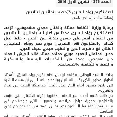
العدد 376 - تشرين الأول 2016
لجنة تكريم رواد الشرق كرّمت سينمائيين لبنانيين
إعداد: جان دارك ابي ياغي
برعاية وزارة الثقافة ممثلة بالفنان مجدي مشموشي، كرّمت
لجنة تكريم روّاد الشرق عددًا من كبار السينمائيين اللبنانيين
في احتفال أقيم على مسرح بلدية سن الفيل - قاعة نبيل
كحالة. والمكرّمون هم: المخرجان جورج نصر ووئام الصعيدي،
الفنان فؤاد شرف الدين والنقيب صبحي سيف الدين.
حضر الاحتفال العميد فوزي حماده ممثلا قائد الجيش العماد
جان قهوجي، وعدد من الشخصيات الرسمية والعسكرية
والفنية والثقافية والاجتماعية.
بداية، النشيد الوطني، فكلمة لرئيس لجنة تكريم رواد الشرق الأستاذ
أنطوان عطوي الذي رحّب بالفنانين وبالحضور، لافتًا إلى أن «هذه البادرة
هي بادرة صغيرة أمام الفن الذي وضعوا مداميكه القوية في لبنان
والشرق».
ثم كانت كلمة أمينة سر اللجنة الدكتورة إكرام الأشقر، التي عرّفت
بالمكرّمين موجزة مراحل حياتهم والصعوبات التي واجهتهم في
مسيرتهم، أعقبتها الشاعرة ندى بجاني نعمه في قصيدة من وحي
المناسبة.
المدير السابق لشؤون السينما في وزارة الثقافة الأستاذ غسان أبو