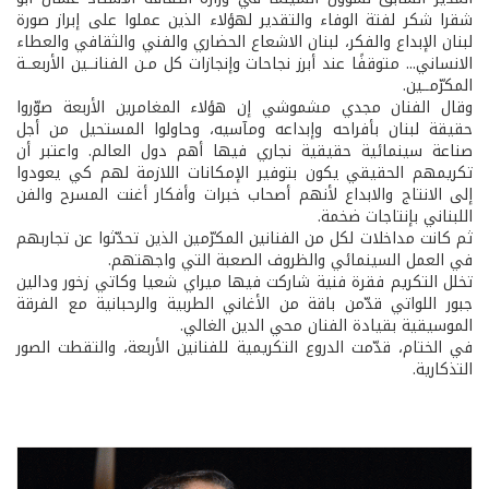
شقرا شكر لفتة الوفاء والتقدير لهؤلاء الذين عملوا على إبراز صورة
لبنان الإبداع والفكر، لبنان الاشعاع الحضاري والفني والثقافي والعطاء
الانساني... متوقفًا عند أبرز نجاحات وإنجازات كل مـن الفنانــين الأربعــة
المكرّمــين.
وقال الفنان مجدي مشموشي إن هؤلاء المغامرين الأربعة صوّروا
حقيقة لبنان بأفراحه وإبداعه ومآسيه، وحاولوا المستحيل من أجل
صناعة سينمائية حقيقية نجاري فيها أهم دول العالم. واعتبر أن
تكريمهم الحقيقي يكون بتوفير الإمكانات اللازمة لهم كي يعودوا
إلى الانتاج والابداع لأنهم أصحاب خبرات وأفكار أغنت المسرح والفن
اللبناني بإنتاجات ضخمة.
ثم كانت مداخلات لكل من الفنانين المكرّمين الذين تحدّثوا عن تجاربهم
في العمل السينمائي والظروف الصعبة التي واجهتهم.
تخلل التكريم فقرة فنية شاركت فيها ميراي شعيا وكاتي زخور ودالين
جبور اللواتي قدّمن باقة من الأغاني الطربية والرحبانية مع الفرقة
الموسيقية بقيادة الفنان محي الدين الغالي.
في الختام، قدّمت الدروع التكريمية للفنانين الأربعة، والتقطت الصور
التذكارية.