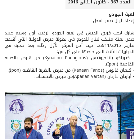
العدد 367 - كانون الثاني 2016
لعبة الجودو
إعداد: ليال صقر الفحل
شارك لاعب فريق الجيش في لعبة الجودو الرقيب أول وسيم عبيد
ضمن بعثة منتخب لبنان للجودو في بطولة قبرص الدولية التي أقيمت
بتاريخ 28/11/2015، حيث أحرز المركز الأوّل وذلك بعد تغلّبه في
المباريات الثلاث التي خاضها على كل من:
- كيرياكو بانـاجيوتيس (Kyriacou Panagiotis) من قبرص بالضربة
القاضية (Ipon).
- كنعان فانوس (Kanaan Fanos) من قبرص بالضربة القاضية (Ipon).
- أباريان فارتان (Aparian Vartan)من قبرص بالانسحاب.