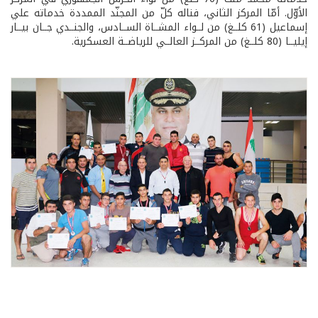
الأوّل. أمّا المركز الثاني، فناله كلّ من المجنّد الممددة خدماته علي
إسماعيل (61 كلــغ) من لــواء المشــاة الســادس، والجنــدي جــان بيــار
إيليــا (80 كلــغ) من المركــز العالــي للرياضــة العسكرية.