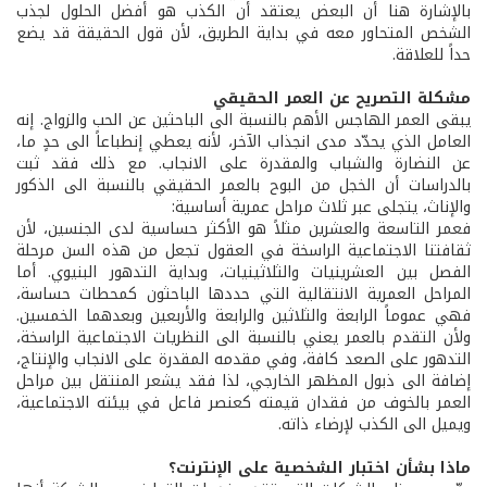
بالإشارة هنا أن البعض يعتقد أن الكذب هو أفضل الحلول لجذب
الشخص المتحاور معه في بداية الطريق، لأن قول الحقيقة قد يضع
حداً للعلاقة.
مشكلة التصريح عن العمر الحقيقي
يبقى العمر الهاجس الأهم بالنسبة الى الباحثين عن الحب والزواج. إنه
العامل الذي يحدّد مدى انجذاب الآخر، لأنه يعطي إنطباعاً الى حدٍ ما،
عن النضارة والشباب والمقدرة على الانجاب. مع ذلك فقد ثبت
بالدراسات أن الخجل من البوح بالعمر الحقيقي بالنسبة الى الذكور
والإناث، يتجلى عبر ثلاث مراحل عمرية أساسية:
فعمر التاسعة والعشرين مثلاً هو الأكثر حساسية لدى الجنسين، لأن
ثقافتنا الاجتماعية الراسخة في العقول تجعل من هذه السن مرحلة
الفصل بين العشرينيات والثلاثينيات، وبداية التدهور البنيوي. أما
المراحل العمرية الانتقالية التي حددها الباحثون كمحطات حساسة،
فهي عموماً الرابعة والثلاثين والرابعة والأربعين وبعدهما الخمسين.
ولأن التقدم بالعمر يعني بالنسبة الى النظريات الاجتماعية الراسخة،
التدهور على الصعد كافة، وفي مقدمه المقدرة على الانجاب والإنتاج،
إضافة الى ذبول المظهر الخارجي، لذا فقد يشعر المنتقل بين مراحل
العمر بالخوف من فقدان قيمته كعنصر فاعل في بيئته الاجتماعية،
ويميل الى الكذب لإرضاء ذاته.
ماذا بشأن اختبار الشخصية على الإنترنت؟