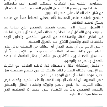
المتحاورين الخفية على اكتشاف بعضهما البعض الآخر بطرقهما
الخاصة. لذا يوصى بعدم الكشف عن الأوراق الشخصية دفعة واحدة لأن
من شأن ذلك القضاء على عنصر التشويق.
• ينصح باعتماد عنصر الحماسة لأنه يعطي انطباعاً جيداً عن صاحبه
ويسرّع توطيد العلاقة.
• الأفضل الإسراع الى التعرف شخصياً بالشخص الذي يجذبنا عبر
الإنترنت، ومن الأفضل أيضاً اتخاذ إحتياطات أمنية تتمثل بتحديد لقاءات
في أماكن آمنة، والاستفادة من الحدس الشخصي وتعابير الوجه
لاكتشاف الآخر، والأفضل التحرّي عنه بالطرق العملية.
• على الرغم من أن عنصر الخداع أو التهرّب من الحقيقة يدخل على
الدوام في بداية معظم العلاقات، وخصوصاً عبر الإنترنت، إلاّ أن
الاستمرار بالاختباء وراء الأكاذيب من شأنه أن يدمّر العلاقة، لذا ينصح
بالصدق وبالصراحة والوضوح.
• الأفضل إستشارة الأهل والأصدقاء قبل توطيد العلاقة مع الشريك
عبر الإنترنت. وكذلك السماح لهم بالمشاركة في تقييم شخصيته قبل
تحديد موعد اللقاء، أي قبل الوقوع في الفخ.
• من المعروف أن لقاءات الإنترنت تتصف بالبطء الشديد، وكذلك فرص
إنتقاء الشريك. لذا ينصح بالصبر والرويّة واعتماد العقل والمنطق
والحدس الشخصي بدلاً من الاعتماد على الاختبارات السطحية التي
تقدّمها شركات التعارف.