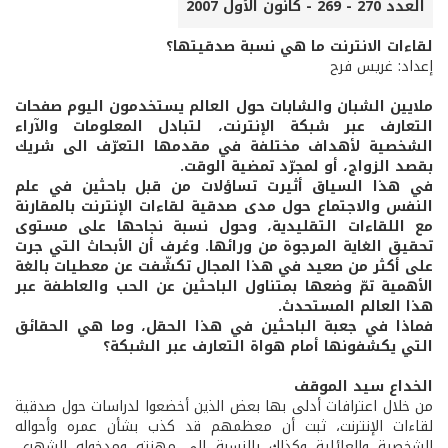
العدد 270 - 269 - كانون الأول 2007
لقاءات الانترنت ما هي نسبة صدقيتها؟
إعداد: غريس فرح
ملايين الشبان والشابات حول العالم يستخدمون اليوم صفحات
التعارف عبر شبكة الإنترنت، لتبادل المعلومات والآراء
الشخصية لأهداف مختلفة في مقدمها التعرّف الى شريك
بقصد الزواج، أو لمجرّد تمضية الوقت.
في هذا السياق أثيرت تساؤلات من قبل باحثين في علم
النفس والاجتماع حول مدى صدقية لقاءات الإنترنت بالمقارنة
مع اللقاءات التقليدية، وحول نسبة نجاحها على مستوى
تحقيق الغاية المرجوة من ورائها. وعُرف أن الأبحاث التي جرت
على أكثر من صعيد في هذا المجال تكشّفت عن معطيات بالغة
الأهمية تمّ وضعها بمتناول الباحثين عن الحب والعاطفة عبر
هذا العالم المستحدث.
فماذا في جعبة الباحثين في هذا الحقل، وما هي الحقائق
التي يكشفونها أمام هواة التعارف عبر الشبكة؟
الخداع سيد الموقف
من خلال اعترافات أدلى بها بعض الذين أخضعوا لدراسات حول صدقية
لقاءات الإنترنت، ثبت أن معظمهم قد كذب بشأن عمره وأحواله
الشخصية والعائلية وكذلك بالنسبة الى مهنته ومدخوله الشهري.