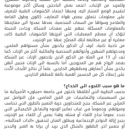
وللمزيد من الإثبات، اعتمد بعض الباحثين وسائل أكثر موضوعية
لتقييم الوضع المشار اليه، ومنها اعتماد الكشوفات الطبية للتعرف
على معلومات تتعلق ببعض هواة التعارف، كالوزن وطول القامة
والملامح وسواها من السمات الشخصية، بعدها عمدوا الى مقارنتها
بالمعلومات المسجّلة عنهم على صفحات الشبكة. وجاءت النتيجة
لتؤكد أن معظم المعطيات التي أفرزتها الكشوفات الطبية كانت
مغايرة أو غير مطابقة لتلك المصرّح عنها عبر الإنترنت.
من ناحية ثانية، عُرف أن الذكور يكذبون بشأن مستواهم العلمي،
ومدخولهم الشهري وأحوالهم الشخصية والعائلية أكثر من الإناث. كما
ثبت أن 13 في المئة من الذكور الذين يلاحقون الإناث عبر الشبكة
بقصد الزواج هم من المتزوجين. أما بالنسبة الى الإناث فتبين أنهن
يكذبن بشأن أعمارهن ومظهرهن الخارجي، علماً أن نتائج الأبحاث أكّدت
على إعطاء كل من الجنسين أهمية بالغة للمظهر الخارجي.
ما هو سبب اللجوء الى الخداع؟
بحسب النظرية التي أطلقها باحثون في جامعة «ميلون» الأميركية ما
بين السبعينيات والثمانينيات من القرن الماضي، فإن التواصل غير
المرئي عبر الشبكة، يتيح للمتحاورين حرية التعبير بالطرق التي تتناسب
وميولهم، وخصوصاً في غياب تعابير الوجوه والتفاعل الكيميائي التي
تحدد عموماً نجاح اللقاء أو فشله. وهذا يعني أن اللقاء عبر الإنترنت
يتيح إزالة الحواجز الإجتماعية ويطلق العنان لتحقيق «الذات المثالية»،
أو بتعبير آخر، الظهور بالشكل الذي نريد أن يرانا به الغير. والجدير