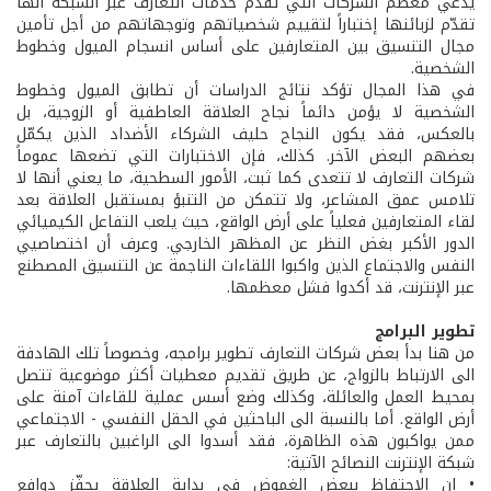
يدّعي معظم الشركات التي تقدم خدمات التعارف عبر الشبكة أنها
تقدّم لزبائنها إختباراً لتقييم شخصياتهم وتوجهاتهم من أجل تأمين
مجال التنسيق بين المتعارفين على أساس انسجام الميول وخطوط
الشخصية.
في هذا المجال تؤكد نتائج الدراسات أن تطابق الميول وخطوط
الشخصية لا يؤمن دائماً نجاح العلاقة العاطفية أو الزوجية، بل
بالعكس، فقد يكون النجاح حليف الشركاء الأضداد الذين يكمّل
بعضهم البعض الآخر. كذلك، فإن الاختبارات التي تضعها عموماً
شركات التعارف لا تتعدى كما ثبت، الأمور السطحية، ما يعني أنها لا
تلامس عمق المشاعر، ولا تتمكن من التنبؤ بمستقبل العلاقة بعد
لقاء المتعارفين فعلياً على أرض الواقع، حيث يلعب التفاعل الكيميائي
الدور الأكبر بغض النظر عن المظهر الخارجي. وعرف أن اختصاصيي
النفس والاجتماع الذين واكبوا اللقاءات الناجمة عن التنسيق المصطنع
عبر الإنترنت، قد أكدوا فشل معظمها.
تطوير البرامج
من هنا بدأ بعض شركات التعارف تطوير برامجه، وخصوصاً تلك الهادفة
الى الارتباط بالزواج، عن طريق تقديم معطيات أكثر موضوعية تتصل
بمحيط العمل والعائلة، وكذلك وضع أسس عملية للقاءات آمنة على
أرض الواقع. أما بالنسبة الى الباحثين في الحقل النفسي - الاجتماعي
ممن يواكبون هذه الظاهرة، فقد أسدوا الى الراغبين بالتعارف عبر
شبكة الإنترنت النصائح الآتية:
• إن الاحتفاظ ببعض الغموض في بداية العلاقة يحفّز دوافع