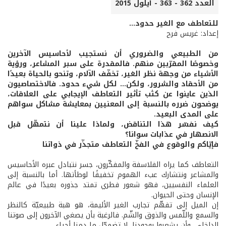
العدد 362 - 363 - أيلول 2015
للتعاطف مع الغير حدود...
إعداد: غريس فرح
من الطبيعي والضروري أن نستجيب لأحاسيس الآخرين
وخصوصًا المقرّبين منهم. فالمقدرة على سبر المشاعر، ورؤية
الأشياء من وجهة نظر الغير، تخفّف الآلام، وتنحو بالحياة بعيدًا
من الأحقاد والشرور، ولكن... لكل شيء حدود. فالاختصاصيون
الذين عاينوا عن كثب تأثير التعاطف الإيجابي على العلاقات،
يوضحون ضرره بالنسبة إلى المعنيين بمعايشة مشاكل سواهم
على المدى البعيد.
كيف نفسّر هذا التناقض، ولماذا علينا أن نتمهّل قبل
الانصهار في عذابات سوانا؟
فإيّاكم والوقوع في الفخّ التعاطف متجذّر في ذواتنا
التعاطف كما يراه الفلاسفة والمفكّرون، جسر نتبادل عبره الأحاسيس
والمشاعر ونتشارك عبء الهموم تخفيفًا لوطأتها. أما بالنسبة إلى
العلماء النفسيين، فهو شعور فطري تمتد جذوره بعيدًا في عالم
الإنسان وحتى الحيوان.
إن الميل إلى تفهّم تجارب الغير الأليمة، هو هبة طبيعيّة كالنظر
والسمع واللّمس والذوق والشّم. فالرغبة بأن يصغي الآخرون إلى صوتنا
الداخلي، وأن يشعروا بوجودنا، لا تضمحّل ما دمنا أحياء.