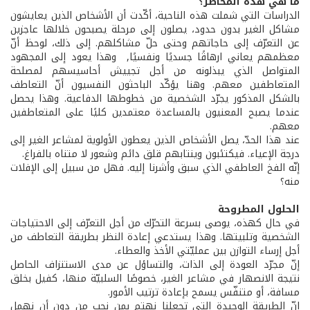
ما هي هذه المخاطر؟
الدراسات التي شملت هذه الناحية، أكّدت أن الأشخاص الذين يعايشون
مشاكل الغير بدون حدود، يصلون إلى مرحلة يصبحون خلالها عاجزين
عن التعرّف إلى حاجاتهم وحتى حلّ مشاكلهم. إلى ذلك، لوحظ أنّ
معظمهم يعاني ارهاقًا جسديًا ونفسيًا, وهذا يعود إلى المجهود
المتواصل الذي يبذلونه من أجل تجييش أحاسيسهم لمصلحة
المتعاطفين معهم. وهنا يؤكّد الباحثون النفسيون أنّ التعاطف
بالشكل المذكور يجرّد الشخصية من خطوطها الدفاعية. وهذا يحصل
عندما يصبح المعنيون بالمساعدة معتمدين كليًا على المتعاطفين
معهم.
عند هذا الحدّ، يصل الأشخاص الذين يعطون الأولوية لمشاعر الغير إلى
درجة الإعياء. فيكتئبون وينتابهم قلق دائم وشعور لا متناه بالفراغ.
إنّه الفخ العاطفي الذي سبق وأشرنا إليه. فهل من سبيل إلى الإفلات
منه؟
الحلول المطروحة
في حال كهذه، يوصى بسرعة التحرّك من أجل التعرّف إلى الاحتياجات
الشخصية وتلبيتها. وهذا يستدعي إعادة النظر بطريقة التعاطف من
أجل إرساء التوازن بين عمليّتي الأخذ والعطاء.
إنّ مجرّد العودة إلى الذات، والتساؤل عن مدى الاستنزاف الحاصل
نتيجة الانصهار في مشاعر الغير، خصوصًا السلبيّة منها، كفيل بخلق
مسافة، أو متنفّس يسمح بإعادة ترتيب الأمور.
إنّ الطريقة الوحيدة التي تجعلنا نهتم بمن نحب من دون أن نهمل