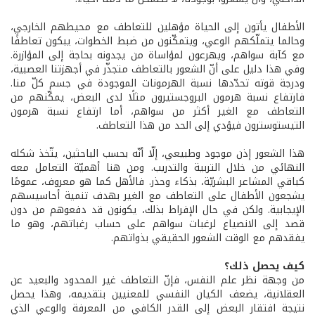
الأطفال يأتون إلى الحياة مؤهلين للتعاطف مع محيطهم الخارجي،
وحالما يتملّكهم الوعي، ويتمكّنون من ضبط الخطوات، يبكون تعاطفًا
مع كآبة سواهم، ويهرعون لمؤاساة من يجدونه بحاجة إلى المؤازرة.
وفي هذا دليل على أنّ الشعور بالتعاطف متجذّر في أجهزتنا العصبية،
ودرجة قوته تحدّدها نسبة الهرمونات الموجودة في جسم كلّ منا.
فارتفاع نسبة هرمون البروجستيرون مثلًا لدى البعض، يمكّنهم من
التعاطف مع الغير أكثر من سواهم، أما ارتفاع نسبة هرمون
التيستوسترون فيؤدي إلى الحد من هذا التعاطف.
هذا الشعور إذن موجود وطبيعي، إلّا أنّه بحسب الباحثين، يتّخذ شكله
النهائي من خلال التربية والتدريب. ومن هنا أهميّة التعامل معه
كباقي المشاعر البشريّة، بذكاء وحذر. فالأهل كما هو معروف، عمومًا
يشجعون الأطفال على التعاطف مع الغير بهدف تنمية أحاسيسهم
الإيجابية. ولكن في حال الإفراط بذلك، يكونون قد دفعوهم من دون
قصد إلى الانصياع لرغبات سواهم على حساب رغباتهم، وهو ما
يفقدهم مع الوقت الشعور الحقيقي بذواتهم.
كيف يحصل ذلك؟
من وجهة نظر علم النفس، فإنّ التعاطف غير المحدود والبعيد عن
العقلانية، يضعف الكيان النفسي للمعنيين بتقديمه، وهذا يحصل
نتيجة افتقار البعض إلى القدر الكافي من المعرفة والوعي الذي