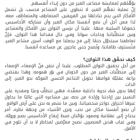
يؤهّلهم لمعايشة مصاعب الغير من دون إيذاء أنفسهم.
إنّ عملية تفهّم الغير، لا تنطوي على المشاعر فحسب، بل تشمل
الأفكار التي يتم تبادلها بين الفريقين، المتعاطِف والمتعاطَف معه.
لذا فمن أجل أن نضع أنفسنا مكان الغير وأن نشاركه الأحاسيس،
خصوصًا السلبية منها، علينا أن نرسي التوازن بين الأفكار والمشاعر،
وبين متطلّباتنا وحاجات سوانا. وفي حال فقداننا هذا التوازن، فإنّ
تعاطفنا سيتحوّل حتمًا إلى فخ يجعلنا مع الوقت أسرى مشاعر الغير،
فتُستنزف طاقاتنا، ونُصبح حتى عاجزين عن مساعدة أنفسنا.
كيف نحقّق هذا التوازن؟
من أجل تحقيق التوازن المطلوب، علينا أن نتقن فنّ الإصغاء، الإصغاء
إلى متطلّبات الغير من دون الذوبان في بؤر همومه. وهذا يقتضي
براعة عقليّة قوامها تحويل التناغم الحسي الموجّه نحو الغير، إلى
الذات.
إنها بدون شك تجربة داخلية معقّدة. فهي تتطلّب وعيًا ومقدرة على
التمييز بين إرادتنا وإرادة من نحبّ. بين مشاعره التي غالبًا ما يحاول
عبرها اختراق حواجز شخصياتنا، وبين ما نشعر به نحن على أرض الواقع.
أن نضع أنفسنا مكان من نحب، ونرى الأشياء من وجهة نظره، أمر
يحتاج إلى عقلانية وصمود يؤمّنان ضبط إيقاع الأحاسيس بصبر ورويّة،
وفي غياب هذين العنصرين، نصبح معرّضين لمخاطر لا بد أن تلوح في
الأفق.