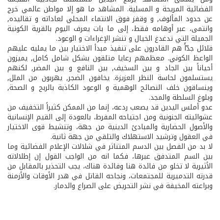
الفضائية المريحة و المسلية. المشاهد ما هو إلا مواطن عالمي خرج
عن حدود المألوف, و وقفز فوق الانتماء المحلي لعاداته و تقاليده,
وانتمى، عبر أوهامه فقط، إلى ما بات يعرف اليوم بالقرية الكونية
الجميلة التي تدغدغ الخيال و تنشر الإغراءات و الوعود.
قلائل جدّاًَ هم القادرون على تنفيذ مبدأ الاختيار بين ما يمليه عليهم
الواعظ الكوني. معظمهم رعايا متلقون بشكل شامل كامل, يميزون
أحياناً بين الجاد و بين السخيف, بين النافع و بين المضر, لكنهم
يستسلمون لحاسة النظر العزيزة. يخافون الضجر, يهربون من الملل,
وينساقون خلف النصائح الوهمية و الوعود الكاذبة بالربح و الصحة,
وبلوغ السلطة والمجد.
عدو أملس اليدين قد يصعب ردعه، إنما من الممكن كثيراً التخفيف من
عشوائيته الجنونية ومن اجتياحه المفرط، بالعودة إلى القيم الإنسانية
والأصول الحضارية والمبادئ الدينية من جهة، وتنشيط قوى الاختيار
في العقول وترشيد الاستهلاك والتلقي من جهة ثانية.
لا بد من الفصل بين الدسم المتناثر في شلالات الإعلام الفضائية وما
بين السم المتدفق عبرها، فكما انه من الواجب القول إن إطلالاته
الأثيرية لا تخلو من فائدة هنا وفائدة هناك، يجب التحذير بالمقابل من
قدرته التدميرية للمجتمعات، ونجاحه القاتل في هدر الأوقات والأزمنة
وبراعته المخيفة في نشر التحريض على الصراع والدمار.