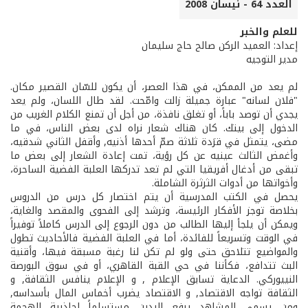
العدد 64 - نيسان 2008
للعلم والخبر
إعداد: العميد الركن صالح حاج سليمان
مدير التوجيه
لم يعد من الممكن، في هذا العصر، أن يكون للسّان القصير مكان.
"فلان لسانه" عبارة جميلة زالت وامّحت. لقد طال اللسان، ولم يعد
يجدي أن توصد باباً، أو تغلق نافذة، من أجل أن تمنع الكلام الغريب من
الدخول إلى بيتك. كان هناك شعار نراه لدى بعض الناس، في ما
مضى، يتمثل في قرَدة ثلاثة صمّ أحدها أذنيه, وأقفل الثاني شدقيه،
وأغمض الثالث عينيه عن كل رؤية، تمت إعادة الشعار إلى بعض ما
تبقى من أدغال أفريقيا التي لم تعد تدركها العلبة الفضية الساحرة،
وأخواتها من أدوات الثرثرة الشاملة.
يحصل في الكتب المدرسية أن يتم اختصار كل درس من الدروس
بخلاصة توجز الأفكار الرئيسة، وترشد إلى الفحوى والمقصد والغاية،
ويمكن أن يلجأ إليها الطالب من دون الرجوع إلى الدرس كاملاً توفيراً
في الوقت وتسريعاً للفائدة، أما في العلبة الفضية فالأحاديث تطول
والمواضيع تتلاحق حتى ولو لم تكن لنا رغبة مسبقة فيها، وأقنية
البث تتدافع، فكأننا في حي القبة القاهري، أو في سوق البورصة
النييوركي. الدعاية تسابق الإعلام , و الإعلام ينافس الثقافة, و
الثقافة تواجه الاقتصاد, و الاقتصاد يضرب أخماس المال بأسداسه,
ومن يسمى المشاهد يرفع اليدين مستسلماً لجاذبية الهجمة