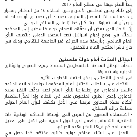
يبدأ النظر فيها في مطلع العام 2017.
إلى ذلــك يحــق لمجلــس الأمــن وفــق المــادة 16 من النظــام وبقــرار
يتخــذه استنــادًا للفـصــل السابــع، تجميــد أي تحقيــق أو مقـاضــاة
يــرى أن اســتمرارهــا يشــكــل خطــرًا علــى الســلام الـدولــي.
إنّ الانجاز الذي يمكن أن يحقّقه انضمام دولة فلسطين إلى المحكمة
يتمثّل في وضع إجرام اسرائيل تحت المجهر الدولي وبتصرف الرأي
العام العالمي وبأرشفة هذه الجرائم غير الخاضعة للتقادم، وذلك في
حال باشر المدّعي العام بالتحقيق.
البدائل المتاحة أمام دولة فلسطين
تتطلّب البدائل المتاحة للفلسطينين استنفاد جميع النصوص والوثائق
الدولية واستثمارها:
في المجال القضائي، يمكن اعتماد الخطوات الآتية:
– الادّعاء على سلطات الاحتلال أمام المحكمة الدولية الجنائية الدائمة
والسير بالدعاوى مع إظهارها للرأي العام لحين توقّف النظر بهذه
الدعاوى بإحدى الطرق المنصوص عنها في النظام. وإذا تعذّر استصدار
أحكام بهذه الدعاوى فإنها على الأقل تكشف للرأي العام الدولي
فظاعة جرائم الاحتلال.
- الاستفادة القصوى من الفرص التي تؤمنها المحاكم الوطنية ذات
الصلاحية الشاملة, والعمل لدى الدول العربية على الاقل على تعديل
انظمة المحاكم فيها للنظر بهذه الجرائم.
- العمل على انشاء محاكم دولية جزائية مختصّة كما حصل في