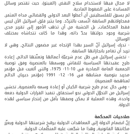
لا مجال فيها لاستخدام سلاح النقض (الفيتو)، حيث تقتصر وسائل
المساندة على الضغوط المادية.
لم يسبق للفلسطينين أن أعطوا البعد الدولي والقضائي مداه المثمر,
فمحاولاتهم السابقة اتّسمت بالتردّد. وما يثير قلق اسرائيل الآن ليس
فقط المحاكمات, بل الخشية من أن تذهب الأمور إلى تقرير مدى
شرعية وجود دولتها بحدّ ذاته، وهذا ما كانت تتحاشاه بمختلف
الوسائل.
- تدرك إسرائيل أنّ السير بهذا الإتجاه غير مضمون النتائج, وهي لا
تريد أن تغامر بانجازاتها السابقة.
- تخشى إسرائيل في ظل عدم شرعيّة أعمالها وتعنّتها الدائم, إعادة
طرح عقيدتها السياسية للنقاش ووسمها بالعنصرية وفق توصية
الجمعية العامة الصادرة في 10-11- 1975، والتي ألغيت قبل مؤتمر
مدريد بتوصية مشابهة في 16- 12- 1991 (مؤتمر ديربان الدائم
لمناهضة العنصرية).
- وفي حال عدم طرح شرعية الكيان أو إعادة وسمه بالعنصرية, تخشى
إسرائيل من التحوّل الدولي نحو استحقاق تنفيذ القرارات الدولية دفعة
واحدة، وهذه العملية لا يمكن وصفها بأقل من إنتحار سياسي لهذه
الدولة.
صلاحيات المحكمة
إنّ انضمام الدولة إلى المعاهدات الدولية يرسّخ شرعيتها الدولية ويعزّز
مكانتها القانونية, وهذا ما شجّعت عليه المنظّمات الدولية.