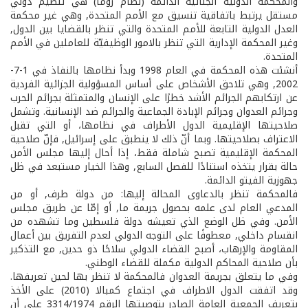
والمحكمة الدولية الجنائية الدائمة (نظام روما) هي تنظيم دولي
مستقل يرتبط باتفاقية تنسيق مع الأمم المتحدة, وهي غير محكمة
العدل الدولية التابعة للأمم المتحدة والتي تنظر بالقضايا بين الدول,
وغير المحكمة الإدارية التي تنظر بالامور الوظيفيّة للعاملين في الأمم
المتحدة.
أنشئت هذه المحكمة في العام 1998 وبدأ نظامها بالنفاذ في 1-7-
2002, وهي تلاحق الأشخاص على أساس المسؤولية الجزائية الفردية
عن ارتكابهم الجرائم الأشد خطرًا على الإنسان والمتمثلة بجرائم الحرب
وجرائم العدوان وجرائم الإبادة الجماعية والجرائم ضد الإنسانية. وتشمل
صلاحيتها الإقليمية الدول الأطراف في نظامها، أو التي تقبل
الاعتراف بصلاحيتها. وبما أنّ ذلك لا ينطبق على إسرائيل, فإنّ صلاحية
المحكمة الإقليمية تصبح شاملة فقط، إذا أحال إليها مجلس الأمن
حالة بقرار يتخذه استنادًا للفصل السابع, وهذا الخيار مستبعد في ظل
جهوزية الفيتو الدائمة.
فالمحكمة تنظر بالدعاوى المحالة إليها: من دولة طرف, أو من
المدعي العام لدى علمه بحصول جريمة ما, أو إمّا عن طريق مجلس
الأمن. وفي ظل الوضع الذي تعيشه دولة فلسطين وما تشهده من
انقسام داخلي, معطوفًا على التوجه الدولي لعدم التفريق بين أعمال
المقاومة والإرهاب، أصبح القضاء الدولي سلاحًا ذو حدين, مع التذكير
بأن صلاحية المحاكم الدولية مكملة للقضاء الوطني.
وفي ما يتعلق بجريمة العدوان فالمحكمة لا تنظر بها لحين تعريفها.
وقد اتفقت الدول الاطراف في اجتماع كمبالا (2010) على الأخذ
بتعريف الجمعية العامة الصادر بتوصيتها الرقم 3314/1974 على أن