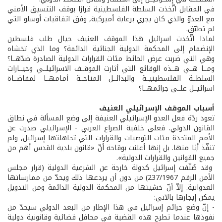
في المقابل اتّخذت السلطة الفلسطينية قرارًا بوقف التنسيق الأمني
مع العدوّ والذي كان يجري برعاية أميركية, وفق اتفاقيات أوسلو التي
لم تطبّق.
لماذا اتّخذت اسرائيل هذا الموقف العنيف حيال طلب فلسطين
الإنضمام إلى المحكمة الدولية الجنائية الدائمة؟ وما الذي تخشاه
وهي التي ضربت عرض الحائط مئات القرارات الدولية الصادرة ضدّهــا؟
ومــا هــي هــذه الوقائع التي أثارت الموقــف الاسرائيلــي وخيــارات
السلطــة الفلسطينيــة والبدائــل المتاحــة أمامهــا لمقاضــاة
اسرائيــل علــى جرائمهــا؟
أسباب الموقف الإسرائيلي العنيف
تعود ردّة فعل العدو الإسرائيلي العنيفة إلى وضع المسألة في نطاق
القانون الدولي. فعلى خلفية الصراع العربي - الإسرائيلي صدرت عن
الأمم المتحدة مئات التوصيات والقرارات التي تجاهلتها إسرائيل, ولم
تنفّذ أيًا منها. بل إنها أعلنت بوقاحة أنّ «قانون بلدية القدس أهم من
جميع القوانين والقرارات الدولية».
وقد صُنّفت إسرائيل كدولة خارجة عن الشرعية الدولية (قرار مجلس
الأمن الرقم 237/1967) من دون أن يردعها ذلك ويحدّ من ممارساتها
العدوانية. إلاّ أنّ خشيتها من المحكمة الدولية الدائمة ومن التدويل
يمكن إيجازها بالآتي:
- إنّ وضع جرائم إسرائيل في هذا الإطار من البعد الدولي سيحدّ من
نفوذها عندما تطرح هذه القضية في محافل قضائية وقانونية دولية