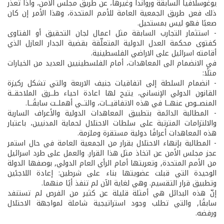
يوغوسلافيا السابقة ورواندا وغيرها، عن طريق مجلس الأمن، واذا تعذّر
ذلك فعن طريق الجمعية العامة للأمم المتحدة، وهذا الأمر إن كان
صعبًا فهو ليس بمستحيل.
- استثمار التجارب السابقة مثل اعمال لجان التحقيق أو الفتاوى
كفتوى محكمة العدل الدولية المتعلّقة بقضية الجدار العازل الذي
أقامته اسرائيل على الاراضي الفلسطينية.
في الانضمام الى المعاهدات، أمام الفلسطينيين العديد من الخيارات
مثلًا:
- انضمام السلطة إلى اتفاقيات جنيف الاربعة والتي تشكل ركيزة
القانون الدولي الإنساني، يتيح لها اعادة احياء طــرق الملاحقــة
المنصــوص عنهــا في هذه الاتفاقيــات، والتــي أهملــت سابقًــا.
- المطالبة الدائمة بتطبيق المعاهدات الدولية والأعراف السارية
والالتزامات المترتبة على سلطات الاحتلال لحماية المدنيين، باعتبار
هذه المعاهدات أعرافًا دولية مستقرة وملزمة.
- المطالبة بإنهاء الاحتلال بقرار من الجمعية العامة في حال استمر
عجز مجلس الأمن عن اتخاذ مثل هذا القرار. والعمل على طرد اسرائيل
من الأمم المتحدة, وتعريتها أمام الرأي العام الدولي, بوصفها الدولة
الوحيدة التي قبلت عضويتها بناء على شرطين: إعادة اللاجئين
وتطبيق قرار التقسيم. وهي لغاية الآن لم تنفذ أيًا منهما.
إنّ هذه البدائل هي أمثلة قليلة عن كثير من الفرص لم تستنفد
سابقًا, والتي تطلب وجود استراتيجية شاملة لمواجهة الاحتلال
ورفضه.