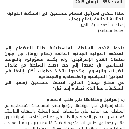
العدد 358 - نيسان 2015
لماذا تخشى اسرائيل انضمام فلسطين الى المحكمة الدولية
الجنائية الدائمة (نظام روما)؟
إعداد: د. أحمد سيف الدين
(ضابط متقاعد)
عندما قدّمت السلطة الفلسطينية طلبًا للانضمام إلى
المحكمة الدولية الجنائية الدائمة (نظام روما)، جُنّ جنون
سلطات العدو الإسرائيلي؛ ولم يكتف مسؤولوه بالموقف
السياسي, بل عمدوا إلى حجز رصيد السلطة من عائدات
الضرائب والرسوم، وهددوا باتخاذ خطوات أكثر إيلامًا في
الميادين السياسية والاقتصادية والاجتماعية.
في مطلع نيسان الحالي، انضمّت فلسطين رسميًا الى
المحكمة... فما الذي تخشاه إسرائيل؟
ردّ إسرائيل وحلفائها على طلب الانضمام
حلفاء إسرائيل أيدوا موقفها ولوّحوا بمنع المساعدات الاقتصادية عن
السلطة، عبر التأثير على مؤسسات النقد الدولية والجهات المانحة...
كما باشــرت بعــض المحاكــم النظــر في دعــاوى أقامهــا إسرائيليــون
ممّــن يحملــون جنسيــات مزدوجــة ضــدّ فلسطينيين، بينمــا عمــدت
السلطــة في إســرائيــل إلى استنفار وسائل الضغط الدولي.