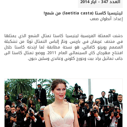
العدد 347 - أيار 2014
ليتيسيا كاستا (laetitia casta) من شمع!
إعداد: أنطوان صعب
دشنت الممثلة الفرنسية ليتيسيا كاستا تمثال الشمع الذي يمثلها
في متحف غريفان في باريس. وتمّ إلباس التمثال ثوبًا من تشكيلة
المصمم روبرتو كافالي، هو نسخة مطابقة لما ارتدته كاستا خلال
افتتاح مهرجان كان السينمائي العام 2011. ووضع تمثال كاستا الى
جانب تماثيل براد بيت وجورج كلوني وغاندي وسلين ديون.