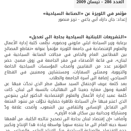
العدد 286 - نيسان 2009
مؤتمر في اللويزة عن «الصناعة السياحية»
إعداد: جان دارك أبي ياغي - تريز منصور
«التشريعات اللبنانية السياحية بحاجة الى تعديل»
برعاية وزير السياحة ايلي ماروني وحضوره، نظّمت كلية إدارة الأعمال
والعلوم الإقتصادية في جامعة اللويزة مؤتمراً عنوانه «تقاطع المصالح
بين القطاعين العام والخاص في مجالات الصناعة السياحية في
لبنان»، في قاعة الأصدقاء في مقر الجامعة في زوق مصبح، حضر
المؤتمر عدد من النقابيين وأصحاب المؤسسات السياحية الخاصة
والتربوية، وممثلي السفارات، ومستشارين ومعنيين في القطاع
السياحي، إضافة الى أسرة الجامعة والطلاب.
بعد كلمة عريف الإحتفال السيد سهيل مطر الذي تحدّث فيها عن
أهمية وصول مغارة جعيتا الى النهائيات بالنسبة الى لبنان، كانت
كلمة عميد إدارة الأعمال والعلوم الإقتصادية الدكتور ايلي يشوعي
الذي اعتبر فيها «أن السياحة ظاهرة حضارية تحوّلت من نشود المتعة
الى التفاعل الإنساني والثقافي بين الشعوب، وأضحت علاقة ودّ
ومشاركة وجدانية بين سكان هذه الأرض».
وأضاف: «إن إقتصاد لبنان بحاجة الى تصحيح نتائجه الكلية، من أهمها
نسبة دينه العام الى ما ينتجه سنوياً بواسطة زيادة هذا الإنتاج وتكبير
حجم الإقتصاد. والصناعة السياحية, مثل الإنتاج الزراعي والصناعي, من