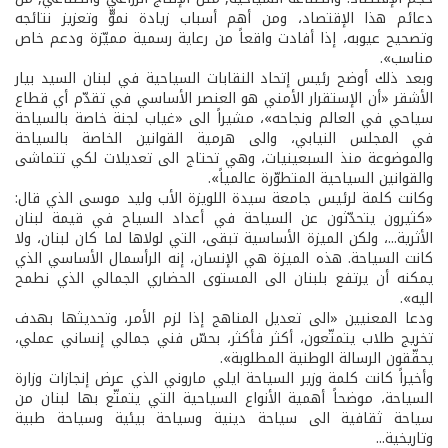
دعائم هذا الإقتصاد، ومن أهم أسباب زيادة نموّّ وتعزيز نتائجه
وتصحيح عيوبه، إذا أفادت واقعاً من رعاية رسمية مميّزة ودعم خاص
مناسب».
وبعد ذلك أوضح رئيس إتحاد النقابات السياحية في لبنان السيد بيار
الأشقر «أن الإستقرار الأمني هو العنصر الأساسي في تقدّم أي قطاع
سياحي في العالم ونجاحه»، مشيراً الى «غياب لجنة خاصة بالسياحة
في المجلس النيابي، والى هرمية القوانين الخاصة بالسياحة
والموضوعة منذ السبعينيات، وهي تحتاج الى تعديلات لكي تتماشى
والقوانين السياحية المتطوّرة عالمياً».
وكانت كلمة لرئيس جامعة سيدة اللويزة الأب وليد موسى الذي قال:
«كثيرون يتحدّثون عن السياحة في أعداد السياح في قيمة لبنان
الأثرية...، ولكن الميزة الأساسية تبقى، التي لولاها لما كان لبنان، ولا
كانت السياحة. هذه الميزة هي الإنسان، إنه الرأسمال الأساسي الذي
يمكنه أن يرتفع بلبنان الى المستوى الحضاري الجمالي الذي نطمح
اليه».
ودعا المعنيين «الى تعديل المناهج إذا لزم الأمر، وتحديثها بهدف
تخريج طلاب يتمتّعون، أكثر فأكثر، بحسّ فني جمالي إنساني عملي،
يحقّقون الرسالة الوطنية المطلوبة».
وأخيراً كانت كلمة وزير السياحة ايلي ماروني الذي عرض إنجازات وزارة
السياحة، موضحاً أهمية الأنواع السياحية التي يتمتّع بها لبنان من
سياحة ثقافية الى سياحة دينية وسياحة بيئية وسياحة طبية
وتاريخية...