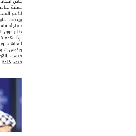
خاض انتخابا
عملية عناقي
ويضيف: حاول
مفاجأة قاسي
طيّار فوق ال
إذًا، هذه ك
أنساها». وي
ورؤوس شيوخ 
فيسك بالقول
فيها كلمة ق