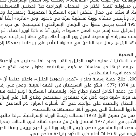
إرهابية التي عُرفت باسم «الهاغاناه»، وشكلت نواة الجيش الإسرائيلي لاحقًا
، لا سيّما في مجال تشكيل القوة العسكرية الصهيونية وتجهيزها. وف
اج، وتأسيس منشأة نووية عسكرية سريّة في ديمونا. ومن «مآثره» أيضًا أنه م
في العام 1959 انتُخب بيريس عضوًا في البرلمان الإسرائيلي (الكنيسيت)، عن ح
هد الرئيس جمال عبد الناصر)، في محاولة للتأثير على بريطانيا ودفعها إ
م الضحية
نذ الستينيات عملية تهويد الجليل والنقب، وطرد الفلسطينيين من أراضيهم
ذريعة قربها من «منشآت عسكرية إسرائيلية». وطوال عقود، شجّع على 
الديموغرافي» الفلسطيني.
في العام 2005، أطلق حملة رسمية بعنوان «تطوير (تهويد) الجليل»، واعتبر حين
وزراة الدفاع بين 1974 و1977، شجّع على الاستطيان في الضفة الغربية
القطاع والتعتيم على جرائمه. حتى أنّه بأسلوبه المراوغ لام المدنيين ال
ادروا المنطقة التي يعرفون أنها ستستهدف بالقصـف».
إثر حرب السادس من تشرين الأول 1973 استقالت رئيسة الوزراء ال
انتهت بفوز الأخير. في العام 1977 استقال رابين من منصبه كقائد 
سمحت له بالبقاء في منصب رئيس الوزراء. وبالتالي أصبح بيريس زعيمًا للح
يمة في الانتخابات أمام حزب الليكود بقيادة مناحم بيغن.