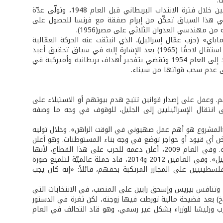
.
يتحمل بيريس مسؤولية تنفيذ الكثير من الهجمات الإجرامية ضدّ المدنيين الفلسطينيين خلال فترة الانتداب البريطاني قبل العام 1948، وتولّى عدّة
ي هذا السياق تمكّن من إبرام صفقة مع فرنسا للحصول على
ن مهندسي العدوان الثلاثي على مصر(1956).
زب «ماباي» (حزب عمّال إسرائيل)، الذي انبثقت عنه الحركة العمّالية
الحديثة في إسرائيل تحت إسم حزب العمل «عفودا». وعُين آنذاك نائبًا لوزير الدفاع، ثم استقال لاحقًا (1965) بعد الإشارة إليه في سياق تحقيق أعيد
فتحه في عملية «سوزانا» أو فضيحة لافون وزير الحرب آنذاك، وهي خطة إسرائيلية تعود إلى العام 1954 وتقضي بتفجير أهداف بريطانية وأميركية في
لى عدم سحب قواتها من سيناء.
. وعمل على إصدار قوانين تتيح هدم بيوتهم أو الاستيلاء على
انتقال الإسرائيليين إلى الجليل، للوقوف في وجه ما وصفه
ها أنّ «المشروع هو أهم عمل صهيوني في الوقت الراهن». وخلال توليه
، وعمل على رفض أي قيود أو حواجز توضع في وجه بناء المستوطنات. وهو أعلن
أكثر من مرة عن دعمه الكامل لحصار قطاع غزّة، وللعمليات العسكرية الإسرائيلية فيه. وفي العام 2009، أعلن دعمه للحرب على هذا القطاع، لأنها
ستشكل حسب قوله «ضربة قوية لأهل غزّة فيفقدون شهيتهم لإطلاق النار على إسرائيل». وفي العامين 2012 و2014، قاد حملة عالميّة لتلميع صورة
فلسطينيين على المجازر المرتكبة بحقهم، قائلاً: «إنه كان يجب
إسرائيلية، غولدا مائير، وتنافس بيريس وإسحق رابين على المنصب، في الانتخابات التي
لحزب التحالف (معراخ) بعد فضيحة مالية تورطت فيها زوجته، لكن ثغرة في الدستور
زب ورئيسًا للوزراء بشكل غير رسمي، وهو قاد التحالف في العام