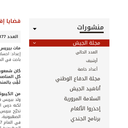
قضايا إق
منشورات
العدد 377 - تشرين الثاني 2016
مجلة الجيش
مات بيريس 
العدد الحالي
إعداد: احسا
باحث في الش
أرشيف
أعداد خاصة
كل المناصب
مجلة الدفاع الوطني
لُقِّبَ بالم
أناشيد الجيش
من الكيبو
السلامة المرورية
إحذروا الألغام
تخرّج بيريس
الصهيونية، 
برنامج الجندي