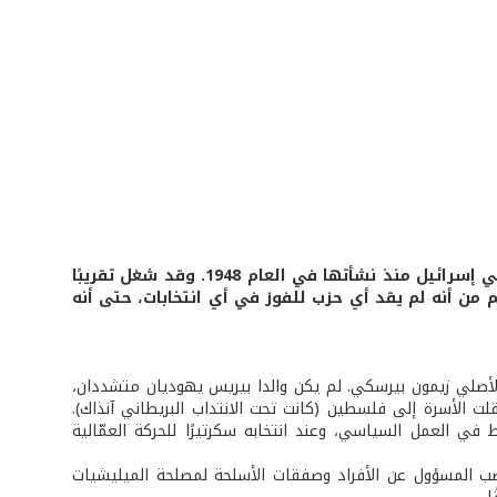
كان شمعون بيريس، (توفي في 28 أيلول 2016)، أحد أهم الرموز السياسية في إسرائيل منذ نشأتها في العام 1948. وقد شغل تقريبًا
 من أنه لم يقد أي حزب للفوز في أي انتخابات، حتى أنه
في تجارة الأخشاب، واسمه الأصلي زيمون بيرسكي. لم يكن والدا بيريس يهوديان متشددان،
التلمود في صغره على يد جده، وأصبح ملتزمًا دينيًا. في العام 1934، انتقلت الأسرة إلى فلسطين (كانت تحت الانتداب البريطاني آنذاك).
في العمل السياسي، وعند انتخابه سكرتيرًا للحركة العمّالية
، في منصب المسؤول عن الأفراد وصفقات الأسلحة لمصلحة الميليشيات