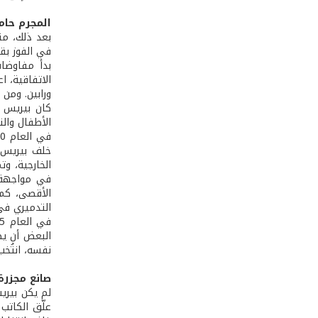
المجرم حامل
في الفوز بقي
الاتفاقية، ا
ورابين. ومن
الأطفال والن
خلف بيريس ف
الخارجية، و
في مواجهة 
الأقصى، كما
التدميري في
البعض أن يص
نفسه، انتُخب رئيسًا
صانع مجزرة 
لم يكن بيري
علّق الكاتب