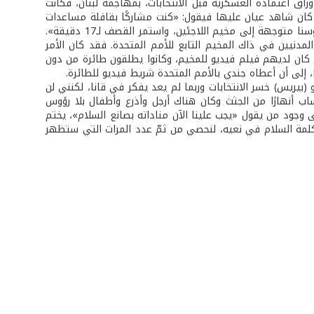
وراق اعتماده العسكرية قبل الانتخابات، بمهاجمة لبنان، فكانت
 كان شاهد عيان عليها فيقول: «كنت مشاركًا بقافلة مساعدات
للأمم المتحدة تمركزت خارج القرية اللبنانية، عندما حلقت القذائف الإسرائيلية فوق رؤوسنا متوجهة إلى مخيم اللاجئين، واستمر القصف لـ17 دقيقة».
دنيين في ذاك المخيم التابع للأمم المتحدة. فقد كان الأمر
ن كان لديهم فيلم فيديو للمخيم، وكانوا يطلقون طائرة من دون
ا، إلى أن أعطاه جندي بالأمم المتحدة شريط فيديو للطائرة.
بيريس) خسر الانتخابات وربما لم يعد يفكر في قانا، لكنني لن
اب أنهارًا من الجثث وكان هناك أرجل وأذرع وأطفال بلا رؤوس
 وجود من يقول «يجب علينا الآن مناداته بصانع السلام»، يختم
كلمة السلام في نعيه، لنحصي من ثمّ عدد المرات التي ستظهر