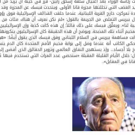
ت رئاسة الوزراء بعد اغتيال سلفه إسحق رابين- قرر في حينه أن يزيد من أ
د الغضب التي تخللتها مجزرة قانا الأولى. ويتحدث فيسك عن المجزرة وقد
 بيريس التملص من الجريمة بالقول: «لم نكن نعرف أن هناك مئات من الم
ة لنا». ويعلّق فيسك على ذلك قائلاً: إن هذه كانت كذبة وإن الإسرائيليي
مخيم أثناء تلك المذبحة. ويوضح أن هذه الحقيقة كان الإسرائيليون ينكرونه
انت مساهمة بيريس في السلام اللبناني وفق فيسك الذي يقول أيضًا: «هو (
حكي الكاتب أنه عندما وصل إلى بوابة مخيم الأمم المتحدة كان الدم ينس
بلا أجساد... وإذ يستهجن النفاق العالمي وتزوير الحقائق الذي أفضى إلى
: خلال الأيام القليلة المقبلة «سنحصي عدد المرات التي تستخدم فيها 
انا في المقابل».