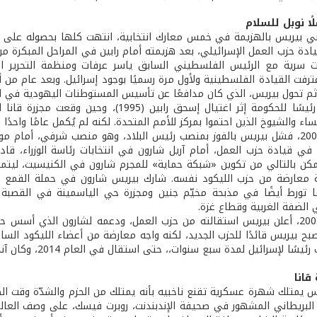
ًا نوبل للسلام
ادة حزب العمل الإسرائيلي، بعد هزيمته أمام رابين في المراحل المبكرة من ا
عترفت القيادة الفلسطينية ولأول مرة رسميًا بوجود إسرائيل. وبعد عام من
 ثم تحول بيريس، الذي كان مدافعًا عن تأسيس المستوطنات اليهودية في الض
ساء والشيوخ الذين احتموا بمركز للأمم المتحدة. لكنه لم يُكمل عامًا واحدً
ي قيادة حزب العمل، أمام آريل شارون في انتخابات رئاسة الوزراء، قاد 
تمكن بالتالي من تكوين «شبكة حماية» للمجرم شارون في الكنيسيت، ليتمك
معارضة من حزب الليكود نفسه. شارك بيريس شارون في حملة القمع وا
 تورط أيضًا في مذبحة مخيّم جنين ومجزرة حي الياسمينة في القصبة 
 الضفة الغربية وقطاع غزة.
في العام 2005، أعلن بيريس استقالته من حزب العمل، ودعمه لشارون الذي أسس 
بح بيريس قائدًا للحزب الجديد، لكنه واجه معارضة من أعضاء الليكود السا
 لإسرائيل لمدة سبع سنوات،، حتى استقال في العام 2014، وكان آنذلك أكبر الرؤساء سنًا في العالم.
قانا
س يمتلك شهرة عسكرية تقنع ناخبيه بأنه يمتلك من الحزم والشدّة وقت ال
 البريطاني المشهور في صحيفة الإندبندنت، روبرت فيسك، على وصف العالم