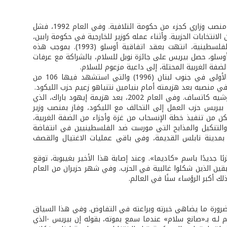
بعد ذلك، مني بيريس بالهزيمة في خمس معارك انتخابية، انتهت كلها بحصوله على منصب وزاري كجزء من حكومة ائتلافية. وفي العام 1992، فشل
لانتخابات الحزبية. وأثناء عمله كوزير للخارجية في حكومة رابين،
بدأ مفاوضات سرية مع الرئيس الفلسطيني السابق ياسر عرفات ومنظمة التحرير الفلسطينية، انتهت بعقد اتفاقية أوسلو (1993). بموجب هذه
 أوسلو، حصل بيريس على جائزة نوبل للسلام، بالشراكة مع عرفات
فة الغربية المحتلة، إلى داعية مزعوم للسلام.
كان بيريس رئيسًا للحكومة إثر اغتيال إسحق رابين (1995)، وحين وقعت مجزرة قانا الأولى في جنوب لبنان (1996) والتي استشهد فيها 106 من
ا في منصبه بعد هزيمته أمام بنيامين نتنياهو زعيم حزب الليكود.
في العام 2000، فشل بيريس بالفوز بمنصب رئيس البلاد، وهو منصب شرفي، أمام موشيه كاتساف. وفي العام 2002، بعد هزيمة إيهود باراك، الذي
بيريس حزب العمل إلى التحالف مع الليكود، وفاز بمنصب وزير
ن من تنفيذ خطة الإنسحاب من غزة وأجزاء من الضفة الغربية،
لتنكيل والمذابح التي مورست ضد الفلسطينيين في انتفاضة
بمدينة نابلس القديمة، وفي باقي عمليات الاغتيال والقصف
حزبًا جديدًا باسم «كاديما». وعند إصابة هذا الأخير بغيبوبة، توقع
بقين الذين شكلوا غالبية في الحزب. وفي شهر حزيران من العام
ضرورة ما يضاهي خبرته وبراعته في التفاوض. وفي هذا السياق
 لـه بـ«صانع سلام» عندما سمع بموته، بقوله إن بيريس -الذي