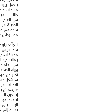
الصهيونية ال
مهمات خاصة
طائرات المير
مصر (خلال ع
الجلّاد يلو
قاد بيريس م
ممتلكاتهم ب
بـ«التهديد 
الاحتلال في 
عليهم أن يغ
الإسرائيلي 
نفسه إلى هز