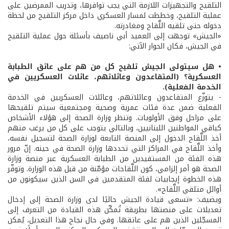
التلقيح والتجهيزات اللازمة التي يجب توافرها، وتدريب الممرضين على
عملية التلقيح، وخططت لمسار العسكري داخل مركز التلقيح من لحظة
دخوله حتى تلقيه اللَّقاح ومغادرته.
«الجيش» توجهت إلى العميد أبي ناصيف بأسئلة حول عملية التلقيح
في الجيش، فكان الحوار الآتي:
• هل سيتولى الجيش تلقيح كل من هم على عاتق الطبابة
العسكرية؟ (المتقاعدون وعائلاتهم، عائلات العسكريين في
الخدمة الفعلية).
- يتوزّع المتقاعدون وعائلاتهم، وعائلات العسكريين في الخدمة
الفعلية ضمن عدة فئات عمرية وصحية ومجتمعية سيتم تلقيحها
على مراحل وفق الأولويات. وتنظر وزارة الصحة إلى هؤلاء الأشخاص
كباقي المواطنين اللبنانيين، وبالتالي يتوجب على كل من يرغب منهم
أخذ اللَّقاح الدخول إلى المنصة التابعة لوزارة الصحة لتسجيل نفسه،
وأخذ اللَّقاح في المراكز التي تحددها وزارة الصحة في حينه. إنّ مرور
هذه الفئة من المستفيدين من الطبابة العسكرية عبر منصة وزارة
الصحة هو أمر إلزامي، كون اللَّقاحات مؤمّنة من قبل هذه الوزارة. وتوفّر
هذه الخطوة إيجابيات لفئة المتقدمين في السن الذين سيكونون من
أوائل متلقي اللَّقاح».
ويضيف: «تسعى قيادة الجيش حاليًا لدى وزارة الصحة إلى إدخال
تعديلات على منصتها بطريقة تُمكّن هذه القيادة من التعرف إلى
المسجّلين الذين هم على عاتقها. وفي حال نجاح هذا التعديل، يُمكن