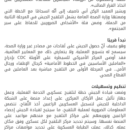
اتخاذ القرار الصائب».
ويشير العميد الركن أبي ناصيف إلى أنّه انسجامًا مع الخطة التي
وضعتها وزارة الصحة العامة يشمل التلقيح الجيش في المرحلة الثانية
من الحملة، وضمن فئة «الأشخاص الضروريين للحفاظ على سير
المجتمع».
نبدأ قريبًا
وهو يضيف أنّ حصول الجيش على لَقاحات من مصادر غير وزارة الصحة،
سيسمح له بتسريع العملية. ولا يتعارض ذلك مع المعايير العالمية،
فقد أوصى المركز الأميركي للسيطرة على الأوبئة CDC بإدراج
«العاملين الأساسيين في الخطوط الأمامية» كرجال الإطفاء ورجال
الأمن... في المرحلة الأولى من التلقيح مباشرة بعد العاملين في
القطاع الصحي.
تنظيم وتسهيلات
وضعت قيادة الجيش خطة لتلقيح عسكريي الخدمة الفعلية، وعمل
جهاز تأليل عمل الأركان المركزي على إعداد منصة على الشبكة
الداخلية للجيش لتسجيل العسكريين الراغبين أخذ اللَّقاح، تتضمن
المعلومات الضرورية لعملية التلقيح، ما سيتيح لقيادة الجيش إحصاء
الراغبين وتوزيعهم على مراكز التلقيح مع منحهم مواعيد على
المنصة نفسها. وسيتم تحديد مركز التلقيح لكل عسكري وفق مكان
عمله. كذلك، عملت الطبابة العسكرية على تحديد مواصفات مراكز