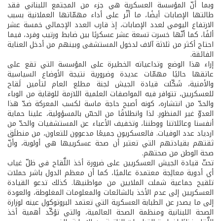
وبما أنّ المؤسسة العسكرية هي جزء من المجتمع اللبناني فقد
طالتها الإصابات أيضًا، ما أثّر على أداء مهمّاتها العملانية بسبب
الارتفاع اليومي لعدد الإصابات، إذ قارب العدد الإجمالي خمسة عشر
ألفًا، كما أنّها خسرت تسعة عشر عسكريًا بين ضابط ورتيب وفرد، فيما
احتاج أكثر من ثلاثة آلاف لدخول المستشفى وبينهم من أدخل العناية
الفائقة.
إزاء هذا الوضع وتداعياته الخطيرة على المؤسسة التي تقع على
عاتقها حاليًا مهمّات عديدة وضرورية نتيجة الأوضاع السياسية
والأمنية، شَكّلت قيادة الجيش لجنة مطلع العام لتأمين لَقاح
للعسكريين، تتوافر فيه المواصفات العلمية اللازمة للوقاية من الوباء
والحدّ من انتشاره، كونه أصبح حاجة ماسة لكسب المعركة ضدّ هذا
العدوّ غير المنظور. لذا وانطلاقًا من الحسّ بالمسؤولية، علينا حماية
أنفسنا وعائلاتنا ووطننا، وتخفيف الأعباء عن المستشفيات والحدّ من
ازدياد عدد الوفيات. فالعسكريون جميعًا مدعوون للتعاون، من منطلَق
ثقتهم بقيادتهم التي تعتبر أن صحة عسكرييها هي أولوية، وأنّ
صحة الوطن من صحتهم.
تحثّ قيادة الجيش العسكريين على ضرورة أخذ اللَّقاح في ظلّ غياب
أي أدوية معالِجة معتمدة عالميًا، كما أن معظم الدول باشر حملات
تلقيح جماعية شملت الملايين من مواطنيها. كذلك تدعو القيادة
العسكريين إلى عدم الأخذ بالشائعات والمعلومات المغلوطة، والعودة
إلى ما يصدر عن الطبابة العسكرية التي تعتمد البروتوكول عينه لوزارة
الصحة اللبنانية ومنظمة الصحة العالمية، والتي تؤكّد أهمية أخذ