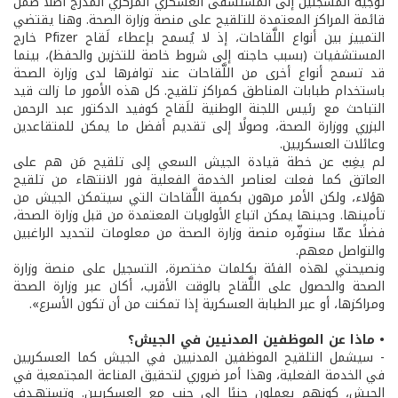
توجيه المسجّلين إلى المستشفى العسكري المركزي المدرج أصلًا ضمن
قائمة المراكز المعتمدة للتلقيح على منصة وزارة الصحة. وهنا يقتضي
التمييز بين أنواع اللَّقاحات، إذ لا يُسمح بإعطاء لَقاح Pfizer خارج
المستشفيات (بسبب حاجته إلى شروط خاصة للتخزين والحفظ)، بينما
قد تسمح أنواع أخرى من اللَّقاحات عند توافرها لدى وزارة الصحة
باستخدام طبابات المناطق كمراكز تلقيح. كل هذه الأمور ما زالت قيد
التباحث مع رئيس اللجنة الوطنية للَقاح كوفيد الدكتور عبد الرحمن
البزري ووزارة الصحة، وصولًا إلى تقديم أفضل ما يمكن للمتقاعدين
وعائلات العسكريين.
لم يغِبْ عن خطة قيادة الجيش السعي إلى تلقيح مَن هم على
العاتق كما فعلت لعناصر الخدمة الفعلية فور الانتهاء من تلقيح
هؤلاء، ولكن الأمر مرهون بكمية اللَّقاحات التي سيتمكن الجيش من
تأمينها. وحينها يمكن اتباع الأولويات المعتمدة من قبل وزارة الصحة،
فضلًا عمّا ستوفّره منصة وزارة الصحة من معلومات لتحديد الراغبين
والتواصل معهم.
ونصيحتي لهذه الفئة بكلمات مختصرة، التسجيل على منصة وزارة
الصحة والحصول على اللَّقاح بالوقت الأقرب، أكان عبر وزارة الصحة
ومراكزها، أو عبر الطبابة العسكرية إذا تمكنت من أن تكون الأسرع».
• ماذا عن الموظفين المدنيين في الجيش؟
- سيشمل التلقيح الموظفين المدنيين في الجيش كما العسكريين
في الخدمة الفعلية، وهذا أمر ضروري لتحقيق المناعة المجتمعية في
الجيش، كونهم يعملون جنبًا إلى جنب مع العسكريين. وتستهـدف