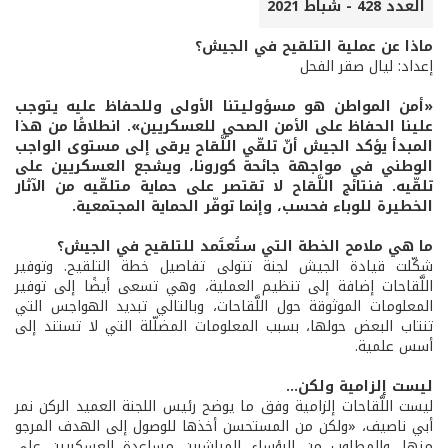
العدد 428 - شباط 2021
ماذا عن عملية التلقيح في الجيش؟
إعداد: ليال صقر الفحل
«أمن المواطن هو مسؤوليتنا الأولى وللحفاظ عليه يتوجب
علينا الحفاظ على الأمن الصحي للعسكريين». انطلاقًا من هذا
المبدأ يؤكد الجيش أنّ تلقّي اللَّقاح يرقى إلى مستوى الواجب
الوطني في مواجهة جائحة كورونا، ويشجع العسكريين على
تلقّيه. فنتائج اللَّقاح لا تقتصر على حماية متلقّيه من الآثار
الخطيرة للوباء فحسب، وإنما توفّر الحماية المجتمعية.
ما هي ملامح الخطة التي ستُعتَمد للتلقيح في الجيش؟
شكّلت قيادة الجيش لجنة تتولى تفاصيل خطة التلقيح. وتوفير
اللَّقاحات إضافة إلى تنظيم العملية، وهي تسعى أيضًا إلى توفير
المعلومات الموثوقة حول اللَّقاحات، وبالتالي تبديد الهواجس التي
تنتاب البعض حولها، بسبب المعلومات المضلّلة التي لا تستند إلى
أسس علمية.
ليست إلزامية ولكن...
ليست اللَّقاحات إلزامية وفق ما يوضح رئيس اللجنة العميد الركن نمر
أبي ناصيف، «ولكن من المستحسن أخذها للوصول إلى الهدف المرجو
منها. والمطلوب من الرؤساء المباشرين مساعدة العسكريين على