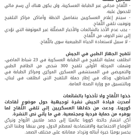
- اللَّقاح مجاني عبر الطبابة العسكرية، ولن يكون هناك أي رسم مالي
للحصول عليه.
- سيتم إعلام العسكريين بتفاصيل الخطة وأماكن مراكز التلقيح
وتوقيت تلقي اللَّقاح.
- يجب عدم الأخذ بالشائعات والأخبار المضلّلة غير الموثوقة التي تؤدي
إلى نشر الخوف من اللَّقاح.
- لا سبيل لاستعادة الحياة الطبيعية سوى باللَّقاح.
تلقيح الجهاز الطبي في الجيش
انطلقت عملية التلقيح في الطبابة العسكرية في 23 شباط الماضي،
وشملت المرحلة الأولى تلقيح 300 شخص من الطاقم الطبي
والتمريضي في المستشفى العسكري المركزي ومراكز الطبابة في
المناطق، وذلك في إطار حملة التلقيح التي انطلقت في لبنان،
وبالتنسيق مع وزارة الصحة العامة.
خذوا اللَّقاح ولا تأخذوا بالشائعات
أصدرت قيادة الجيش نشرة توجيهية حول موضوع لَقاحات
كورونا، ودعت من خلالها العسكريين إلى تلقي اللَّقاح لما
يوفره من حماية فردية ومجتمعية. في ما يأتي نص النشرة.
أدّى انتشار جائحة كورونا عالميًا إلى حصد ملايين الأرواح وتردّي
الأوضاع الاجتماعية والاقتصادية لمعظم الدول، ومن بينها وطننا الذي
يخسر يوميًا خيرة أبنائه وتزداد معاناته على مختلف الصعد.