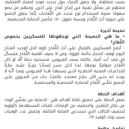
بنسب متفاوتة، ولا يتفق الخبراء حول تحديد موحد لمعيار الأفضلية،
فمنهم من يفضّل تقنية في إنتاج لَقاح على أخرى، ومنهم من يضع
سقوفًا عمرية لاستخدام نوع محدد من اللَّقاحات. إنّما يتفق الجميع
على ضرورة أخذ اللَّقاح وبنسبة تفوق ٨٠٪ لتأمين الحماية المجتمعية.
نصيحة أخيرة
• ما هي النصيحة التي توجهونها للعسكريين بخصوص
اللَّقاح؟
- أنصح العسكريين بالإقبال على أخذ اللَّقاح كونه الحل الوحيد المتاح
اليوم لوقف انتشار جائحة كورونا، ومن لا يعرف أهمية اللَّقاح فليسأل
مَن فقد أحد أفراد عائلته بسبب الفيروس، فسيخبره حتمًا أنّه لو كان
اللَّقاح متوافرًا يومها، لمـا كـان خسـر إنسانًـا عزيـزًا عليـه. نظـرًا
للتداعيـات الصحية الخطيـرة التـي يسببهـا هـذا الفيـروس، وبمـا أنّـه لا
يوجـد لـه حتـى الآن عـلاج معتمـد عالميًـا، بـات مـن الضـروري علـى
الجميع تلقّـي اللَّقاح للحمايـة الشخصيـة والمجتمعيـة.
أهداف الخطة
تعمل الخطة على تحقيق ثلاثة أهداف هي : الحماية من تفشّي الوباء
من خلال التلقيح، والتخفيف من الإصابات للفئات المستهدفة كأولوية
لتخفيف الحالات التي تستدعي العناية الفائقة، وخفض عدد الوفيات
بسبب وباء كوفيد-19.
تفاصيل مهمة