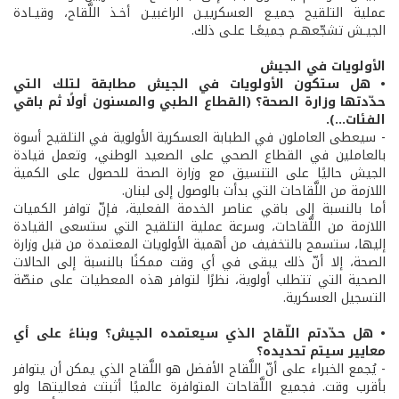
عملية التلقيح جميـع العسكرييـن الراغبيـن أخـذ اللَّقاح، وقيـادة
الجيـش تشجّعهـم جميعًـا علـى ذلك.
الأولويات في الجيش
• هل ستكون الأولويات في الجيش مطابقة لتلك التي
حدّدتها وزارة الصحة؟ (القطاع الطبي والمسنون أولًا ثم باقي
الفئات...).
- سيعطى العاملون في الطبابة العسكرية الأولوية في التلقيح أسوة
بالعاملين في القطاع الصحي على الصعيد الوطني، وتعمل قيادة
الجيش حاليًا على التنسيق مع وزارة الصحة للحصول على الكمية
اللازمة من اللَّقاحات التي بدأت بالوصول إلى لبنان.
أما بالنسبة إلى باقي عناصر الخدمة الفعلية، فإنّ توافر الكميات
اللازمة من اللَّقاحات، وسرعة عملية التلقيح التي ستسعى القيادة
إليها، ستسمح بالتخفيف من أهمية الأولويات المعتمدة من قبل وزارة
الصحة، إلا أنّ ذلك يبقى في أي وقت ممكنًا بالنسبة إلى الحالات
الصحية التي تتطلب أولوية، نظرًا لتوافر هذه المعطيات على منصّة
التسجيل العسكرية.
• هل حدّدتم اللّقاح الذي سيعتمده الجيش؟ وبناءً على أي
معايير سيتم تحديده؟
- يُجمع الخبراء على أنّ اللَّقاح الأفضل هو اللَّقاح الذي يمكن أن يتوافر
بأقرب وقت. فجميع اللَّقاحات المتوافرة عالميًا أثبتت فعاليتها ولو