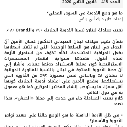
العدد 415 - كانون الثاني 2020
ما هو وضع الأدوية في السوق المحلي؟
إعداد: جان دارك أبي ياغي
نقيب صيادلة لبنان: نسبة الأدوية الجنريك ٢٠٪ والـBrand ٨٠ ٪
طمأن نقيب صيادلة لبنان الصيدلي الدكتور غسان الأمين أنّ
الدواء في لبنان هو السلعة الوحيدة التي لم تتغيّر أسعارها
بفعل المراقبة المتشددة. لكنّه تخوّف من استمرار الأزمة
لمدة أطول، فعندها سنواجه انقطاع المستحضرات
الاستراتيجية كون عملية الاستيراد دونها عقبات، وأشار إلى
أنّ حصة الأدوية المنتجة في لبنان بالنسبة للفاتورة الدوائية
لا تتعدى ٨٪ وبالتالي فنحن نستورد ٩٢٪ من الأدوية التي
نستهلكها. وشجع الأمين على اعتماد أدوية الجنريك كونها
أقل سعرًا، ما يستوجب إنشاء المختبر المركزي كما هو معمول
به في دول العالم.
كلام نقيب الصيادلة جاء في حديث إلى مجلة «الجيش»، هذا
نصه:
• في ظل الأزمة الراهنة ما هو الوضع حاليًا على صعيد توافر
الأدوية والأسعار؟
- إنّ الدواء في لبنان يكاد يكون السلعة الوحيدة التي لم تتغيّر