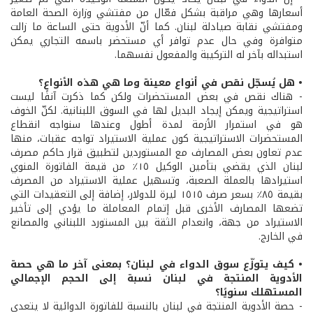
أسعارها وهي مراقبة بشكل فعّال من مفتشي وزارة الصحة العامة
ومفتشي نقابة صيادلة لبنان. كما أنّ الأدوية حتى الساعة ما زالت
متوافرة وفي حال عدم توافر أي مستحضر باسمه التجاري يمكن
استبداله بآخر له التركيبة والمفعول نفسهما.
• هل يُسجّل نقص في أنواع معينة وما هي هذه الأنواع؟
- هناك نقص في بعض المستحضرات ولكن كما ذكرت آنفًا ليست
استراتيجية ويمكن إيجاد البديل لها في السوق اللبنانية. لكنّ الخوف
هو في استمرار الأزمة لمدة أطول وعندها سنواجه انقطاع
المستحضرات الاستراتيجية كون عملية الاستيراد تواجه عقبات، منها
عدم تعاون بعض المصارف مع المستوردين لتطبيق قرار حاكم مصرف
لبنان الذي يقضي بتأمين الوكيل ١٥٪ من قيمة الفاتورة المنوي
استيرادها بالعملة الصعبة، وتسهيل عملية الاستيراد من المصرف
بقيمة ٨٥٪ بسعر صرف ١٥١٥ ليرة للدولار، إضافة إلى التعقيدات التي
تضعها المصارف الأخرى قبل إتمام المعاملة ما يؤدي إلى تأخير
الاستيراد من جهة، وانعدام الثقة بين المستورد اللبناني والمصانع
في الخارج.
• كيف يتوزّع سوق الدواء في لبنان؟ بمعنى آخر ما هي حصة
الأدوية المنتجة في لبنان نسبة إلى الحجم الإجمالي
المستهلك سنويًا؟
- حصة الأدوية المنتجة في لبنان بالنسبة للفاتورة الدوائية لا يتعدى