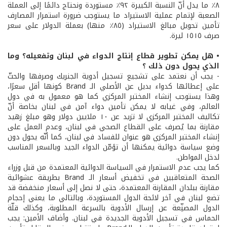
٨٪ ما يدل أنّ النسبة الكبيرة ٩٢٪ مستوردة ونحتاج دائمًا إلى العملة
الصعبة لإتمام عملية الاستيراد ما يستوجب ضرورة استمرار المصارف
تأمين تحويل مبالغ الاستيراد (٨٥٪ منها) بعملة الدولار على سعر
صرف ١٥١٥ ليرة.
• هل يمكن تطوير قطاع إنتاج الدواء في لبنان وتفعيله؟ وما
الذي يحول دون ذلك ؟
- يجب أن نعتمد على تشجيع تسجيل أدوية الجنريك وصرفها والحثّ
على إعطائها كدواء بديل عن الأصلي الـ Brand كونها أقل سعرًا،
وهذا يستوجب إنشاء المختبر المركزي كما هو معمول به في دول
العالم، وفي غيابه لا يمكن تأمين دواء آمن في لبنان بخاصة أنّ
تكاليف المختبر المركزي لا تزيد عن ١٠ ملايين دولار وهو مبلغ زهيد
مقارنة بما يُصرف على القطاع الصحي في لبنان، وعدم العمل على
إنشاء المختبر المركزي هو عنوان للفساد في لبنان، كما أنّه يحول دون
وضع سياسة دوائية يمكنها أن تؤمّن الدواء الجيد وبالسعر المناسب
لدخل المواطن.
كما يجب عدم الاستمرار في السياسة الدوائية المعتمدة من قبل وزراء
الصحة المتعاقبين في تخفيض أسعار الـ Brand بطريقة عشوائية
مقارنة ببلدان المقارنة المعتمدة، حتى لا نصل إلى أسعار منخفضة قد
تضع لبنان في آخر لائحة الدول المستوردة، وبالتالي ما يعني إحجام
الدول المصنِّعة عن إرسال الأدوية بالسرعة المطلوبة، وكذلك قلّة
الحماس في تسجيل الأدوية الجديدة في لبنان. وأضاف الأمين: يجب