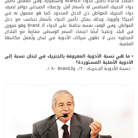
اعتماد قاعدة تأمين الدواء الـBrand واستقراره، وفي المقابل تأمين
دواء الجنريك المنافس له بأسعار أقل، وإعطاء الصيدلي حوافز لصرف
دواء الجنريك للمواطن ذي الدخل المحدود كما هو معمول به في
أميركا وأوروبا، وبذلك يمكن تأمين الدواء بأسعار تتناسب مع دخل
المواطن، وفي الوقت نفسه نحافظ على الدواء الـ Brand وهو ضروري
في البلد. وعلينا أيضًا اعتماد السعر الوسطي مقارنةً مع البلدان
المجاورة حتى لا تهوي شركات الأدوية في لبنان وتُقفل مكاتبها
العلمية.
• ما هي نسبة الأدوية المعروفة بالجنريك في لبنان نسبة إلى
الأدوية الأصلية المستوردة؟
- نـسبـة الأدويـة الجـنـريـك ٢٠٪، والـBrand ٨٠ ٪.