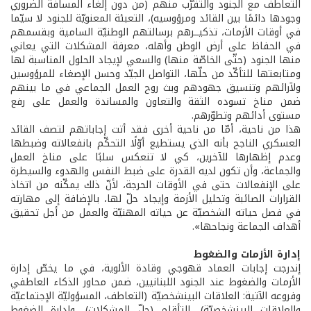
التعاطف مع الجنود والتقرّب منهم (من دون إلغاء المسافة الضروري
وجودها دائمًا بين القائد ومرؤوسيه)، التعبئة المعنويّة للجنود لا سيّما
في أوقات الأزمات، تذكيــرهم برسالتهم الوطنيّة السامية وبقسمهم
في الحفاظ على أرض الوطن وأهله، معرفة المشكلات التي يعاني
منها الجنود (حتّى الخاصّة منها) والسعي لإيجاد الحلول المناسبة لها
ومتابعتها للتأكّد من حلّها، التواصل الجيّد وحسن الإصغاء للمرؤوسين
ولآرائهم وتنسيق جهودهم وبث روح العمل الجماعي في ما بينهم
ضمن مناخ تسوده الثقة والتعاون والمساندة والعمل على رفع
مستوى أدائهم وتطوّرهم.
هذا من ناحية، أمّا من ناحية أخرى فقد أتت إجاباتهم لتصف القائد
العسكري الناجح بأنه الذي يستطيع أوّلًا التحكّم بانفعالاته وضبطها
وعدم إظهارها للآخرين، كي لا تنعكس سلبًا على مناخ العمل
والجماعة، وأن تكون لديه القدرة على ضبط النفس والهدوء والسيطرة
على الإنفعالات حتى في الأوقات الحرجة، لأنّ ذلك يمكّنه من اتخاذ
القرارات الصائبة وتحليل الأزمة وإيجاد حلّ لها، بالإضافة إلى مهارته
في فصل حياته الشخصيّة عن حياته المهنيّة والعمل من أجل تحقيق
أهداف الجماعة ونجاحها».
إدارة الأزمات والضغوط
إندرجت إجابات العماد قهوجي وقادة الألوية، في ما يخصّ إدارة
الأزمات والضغوط عند الجنود اللبنانيين، ضمن محاور الذكاء العاطفي
وفروعه الآتية: العلاقات البينشخصيّة (التعاطف، المسؤوليّة الإجتماعيّة
والعلاقات البينشخصيّة)، التأقلم (حلّ المشكلات)، وإدارة الضغوط