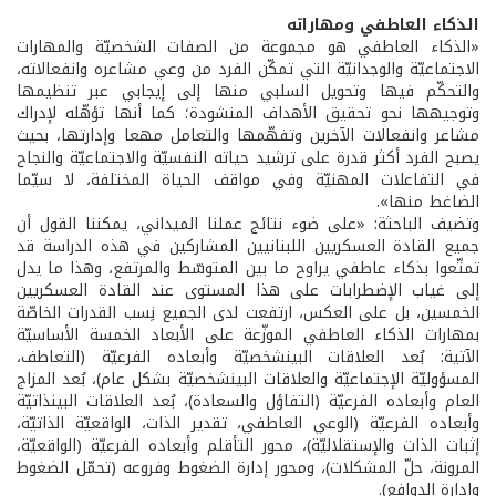
الذكاء العاطفي ومهاراته
«الذكاء العاطفي هو مجموعة من الصفات الشخصيّة والمهارات
الاجتماعيّة والوجدانيّة التي تمكّن الفرد من وعي مشاعره وانفعالاته،
والتحكّم فيها وتحويل السلبي منها إلى إيجابي عبر تنظيمها
وتوجيهها نحو تحقيق الأهداف المنشودة؛ كما أنها تؤهّله لإدراك
مشاعر وانفعالات الآخرين وتفهّمها والتعامل مهعا وإدارتها، بحيث
يصبح الفرد أكثر قدرة على ترشيد حياته النفسيّة والاجتماعيّة والنجاح
في التفاعلات المهنيّة وفي مواقف الحياة المختلفة، لا سيّما
الضاغط منها».
وتضيف الباحثة: «على ضوء نتائج عملنا الميداني، يمكننا القول أن
جميع القادة العسكريين اللبنانيين المشاركين في هذه الدراسة قد
تمتّعوا بذكاء عاطفي يراوح ما بين المتوسّط والمرتفع، وهذا ما يدل
إلى غياب الإضطرابات على هذا المستوى عند القادة العسكريين
الخمسين، بل على العكس، ارتفعت لدى الجميع نِسب القدرات الخاصّة
بمهارات الذكاء العاطفي الموزّعة على الأبعاد الخمسة الأساسيّة
الآتية: بُعد العلاقات البينشخصيّة وأبعاده الفرعيّة (التعاطف،
المسؤوليّة الإجتماعيّة والعلاقات البينشخصيّة بشكل عام)، بُعد المزاج
العام وأبعاده الفرعيّة (التفاؤل والسعادة)، بُعد العلاقات البينذاتيّة
وأبعاده الفرعيّة (الوعي العاطفي، تقدير الذات، الواقعيّة الذاتيّة،
إثبات الذات والإستقلاليّة)، محور التأقلم وأبعاده الفرعيّة (الواقعيّة،
المرونة، حلّ المشكلات)، ومحور إدارة الضغوط وفروعه (تحمّل الضغوط
وإدارة الدوافع).