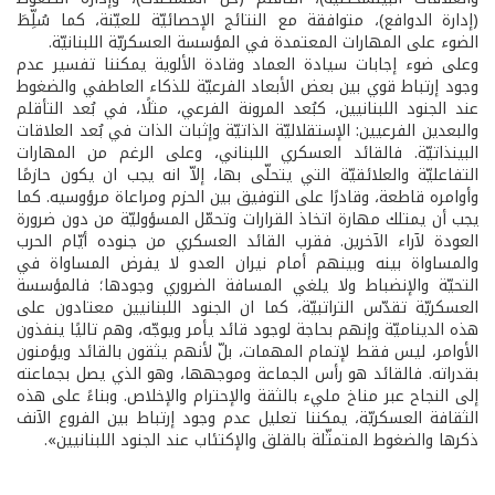
(إدارة الدوافع)، متوافقة مع النتائج الإحصائيّة للعيّنة، كما سُلِّطَ
الضوء على المهارات المعتمدة في المؤسسة العسكريّة اللبنانيّة.
وعلى ضوء إجابات سيادة العماد وقادة الألوية يمكننا تفسير عدم
وجود إرتباط قوي بين بعض الأبعاد الفرعيّة للذكاء العاطفي والضغوط
عند الجنود اللبنانيين، كبُعد المرونة الفرعي، مثلًا، في بُعد التأقلم
والبعدين الفرعيين: الإستقلاليّة الذاتيّة وإثبات الذات في بُعد العلاقات
البينذاتيّة. فالقائد العسكري اللبناني، وعلى الرغم من المهارات
التفاعليّة والعلائقيّة التي يتحلّى بها، إلاّ انه يجب ان يكون حازمًا
وأوامره قاطعة، وقادرًا على التوفيق بين الحزم ومراعاة مرؤوسيه. كما
يجب أن يمتلك مهارة اتخاذ القرارات وتحمّل المسؤوليّة من دون ضرورة
العودة لآراء الآخرين. فقرب القائد العسكري من جنوده أيّام الحرب
والمساواة بينه وبينهم أمام نيران العدو لا يفرض المساواة في
التحيّة والإنضباط ولا يلغي المسافة الضروري وجودها؛ فالمؤسسة
العسكريّة تقدّس التراتبيّة، كما ان الجنود اللبنانيين معتادون على
هذه الديناميّة وإنهم بحاجة لوجود قائد يأمر ويوجّه، وهم تاليًا ينفذون
الأوامر، ليس فقط لإتمام المهمات، بلّ لأنهم يثقون بالقائد ويؤمنون
بقدراته. فالقائد هو رأس الجماعة وموجهها، وهو الذي يصل بجماعته
إلى النجاح عبر مناخ مليء بالثقة والإحترام والإخلاص. وبناءً على هذه
الثقافة العسكريّة، يمكننا تعليل عدم وجود إرتباط بين الفروع الآنف
ذكرها والضغوط المتمثّلة بالقلق والإكتئاب عند الجنود اللبنانيين».