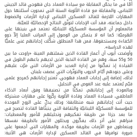
أمّا في ما يخصّ المقابلة مع سيادة العماد جان قهوجي قائد الجيش
اللبناني، والمقابلة مع قادة الألوية الستة التي تمحورت أسئلتها حول
المهارات اللازمة للقائد العسكري اللبناني لإدارة الأزمات والضغوط
داخل جماعته، فقد أتت الإجابات لتوثّق النتائج الإحصائيّة للعيّنة.
فالمعلوم أن المؤسسة العسكريّة اللبنانيّة تعتمد في بنيتها على
الهرميّة؛ كما انه لا يتمكن من الوصول إلى المراتب العليا إلاّ ذوو
الكفاءة ومستحقوها، فمن هذا المنطلق شكّلت إجاباتهم غنى علميًّا
لهذه الدراسة».
وأوضحت أيوب أن أعمار القادة الذين شملتهم العينة «راوحت ما بين
50 و55 سنة، وهم من القادة النخبة الذين لديهم باعهم الطويل في
القيادة إذ تمكّنوا من إدارة العديد من الأزمات التي مرّت عليهم
وعلى جنودهم أيّام الحروب والتوتّرات التي عصفت بلبنان.
لذلك، إضافة إلى إجابات العماد قهوجي، تُعتبر إجاباتهم كمرجع علمي
قيّم يُعتمد عليه عند الغوص في التحليل.
وبالعودة إلى إجاباتهم، تمكنّا من تصنيفها وفق أبعاد الذكاء
العاطفي، فسيادة العماد وقادة الألوية ركّزوا على مهارات مشتركة
حيث أتت إجاباتهم شبه متطابقة؛ وذلك يدلّ على الروح الموحدة
للمؤسسة العسكريّة اللبنانيّة والثقافة التي يتبنّاها القادة لتصبح في
ما بعد جزءًا من طريقة تفكيرهم وتحليلهم للأمور والمعطيات؛
فنراهم على أثر ذلك يفكّرون ويحللون الأمور بالطريقة نفسها
ويتعاطون مع الأزمات بطريقة موحّدة. والمهارات التي أجمعوا على
ضرورة توافرها في القائد العسكري لإدارة الأزمات هي الآتية: