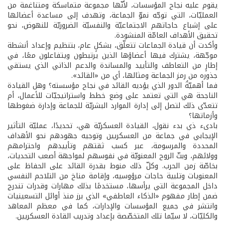
يقوم عليه نجاح المؤسسات، لأنّها مجموعة متماسكة ومتناغمة من
العمليّات، التي توجّه نموّ الجماعة، وتهدف إلى مساعدة أعضائها
على إشباع حاجاتهم الاجتماعيّة والنفسيّة الضروريّة للنهوض، نحو
تحقيق الأهداف العامّة المنشودة.
وأكدت أن قيادة الجماعات تتعلّق، بشكلٍ عام، بتنظيم وإعداد أنشطة
موجّهة، يشترك فيها أعضاؤها الذين يرتبطون ويتفاعلون معًا، في
إطارٍ من التعاطف والتأييد والمساندة والدعم الذاتي الذي يستقي
جذوره من رمز الجماعة ومثالها، أي من «القائد».
فما أهميّةُ الدور الذي يؤديه القائد في نجاح مؤسسته؟ وهل القيادة
الناجحة هي التي تعتمد على وضع خطط واستراتيجيّات للأعمال، أم
تتعدّى ذلك لتصل إلى إدارة الموارد البشريّة للجماعة وإدارة ضغوطها
وأزماتها؟
بادىء ذي بدء نقول، القيادة العسكريّة هي، تحديدًا، عمليّة التأثير
الإيجابي في جماعة من العسكريين وتوجيه جهودهم نحو الأهداف
المحددة والمرسومة، عبر كسب ثقتهم وتأييدهم واحترامهم
وولائهم، وبثّ الروح المعنويّة في نفوسهم لمواجهة أصعب التحديات،
بخاصّة زمن الحرب. وكلّ ذلك منوط بقدرة القائد على الحفاظ على
المعنويات وتلبية حاجات مرؤوسيه، وإقامة مناخ من التلاحم النفسي
داخل المجموعة التي يرأسها، مستخدمًا بذلك مهارات وقدرات تندرج
ضمن إطار مفهوم «الذكاء العاطفي» الذي برز منذ أوائل التسعينيات
وانتشر في جميع المؤسسات والإدارات، كما في معظم المعاهد
والكليّات، لا سيّما تلك المتخصّصة بإعداد وتدريب القادة العسكريين.