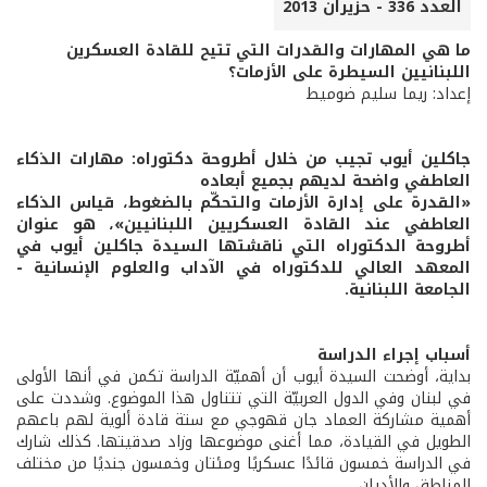
العدد 336 - حزيران 2013
ما هي المهارات والقدرات التي تتيح للقادة العسكرين
اللبنانيين السيطرة على الأزمات؟
إعداد: ريما سليم ضوميط
جاكلين أيوب تجيب من خلال أطروحة دكتوراه: مهارات الذكاء
العاطفي واضحة لديهم بجميع أبعاده
«القدرة على إدارة الأزمات والتحكّم بالضغوط، قياس الذكاء
العاطفي عند القادة العسكريين اللبنانيين»، هو عنوان
أطروحة الدكتوراه التي ناقشتها السيدة جاكلين أيوب في
المعهد العالي للدكتوراه في الآداب والعلوم الإنسانية -
الجامعة اللبنانية.
أسباب إجراء الدراسة
بداية، أوضحت السيدة أيوب أن أهميّة الدراسة تكمن في أنها الأولى
في لبنان وفي الدول العربيّة التي تتناول هذا الموضوع. وشددت على
أهمية مشاركة العماد جان قهوجي مع ستة قادة ألوية لهم باعهم
الطويل في القيادة، مما أغنى موضوعها وزاد صدقيتها. كذلك شارك
في الدراسة خمسون قائدًا عسكريًا ومئتان وخمسون جنديًا من مختلف
المناطق والأديان.