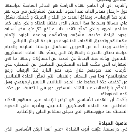
وأشارت إلى أن الدافع لهذه الدراسة هو النتائج السابقة لدراستها
حول «ارتفاع تقدير الذات عند الجنود اللبنانيين المشاركين في حرب نهر
البارد ضدّ الإرهاب»، وتفاجُؤ العديد من البلدان العربيّة والأجنبيّة، بشكل
عام، ببسالة وشجاعة هذا الجيش الذي يفتقر للعتاد والذي حارب كما
«باللحم الحيّ»، والذي تمتّع بتقدير ذات مرتفع، تمّ عزو بعض أسبابه
لوجود قيادة حكيمة، مشَجّعة ومتفهّمة وداعمة للجنود لإتمام
مهماتهم وتحقيق الأهداف المنشودة من قيادة الجيش اللبناني.
وأضافت: وجدنا أنه من الضروري استكمال دراستنا السابقة والقيام
بدراسة تختصّ بالقدرات والمهارات التي يتمتّع بها القادة العسكريون
اللبنانيون، وذلك بغية الإجابة عن العديد من التساؤلات ومنها: ما هي
المهارات التي مكّنت القادة العسكريين اللبنانيين من السيطرة على
الأزمات عند جنودهم خلال حرب نهر البارد ضدّ الإرهاب ورفع
معنوياتهم؟ وما هي السمات والقدرات التي تمكّن القادة اللبنانيين
من تخفيف حدّة الضغوط عند الجنود اللبنانيين التابعين لإمرتهم، وهل
للتحكّم بالإنفعالات عند القائد العسكري دور في التخفيف من حدّة
هذه الضغوط؟».
وأكدت أن الهدف الأساسي هو تركيز الإنتباه على مفهوم الذكاء
العاطفي عند القادة العسكريين اللبنانيين، وتأثيره على الضغوط
النفسيّة عند مرؤوسيهم التي تتجلّى بمشاعر القلق والإكتئاب.
ماهية القيادة
في دراستها، عرّفت أيوب القيادة «على أنها الركن الأساسي الذي