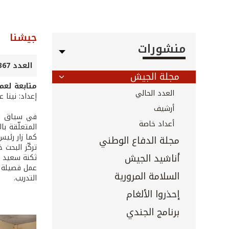
جيشنا
منشورات
العدد 367 - كانون الثاني 2016
مجلة الجيش
متابعة لعم
العدد الحالي
إعداد: نينا 
أرشيف
أعداد خاصة
كما زار رئيس
مجلة الدفاع الوطني
تركّز البحث 
أناشيد الجيش
عمل فصيلة ا
السلامة المرورية
التدريب.
إحذروا الألغام
برنامج الجندي