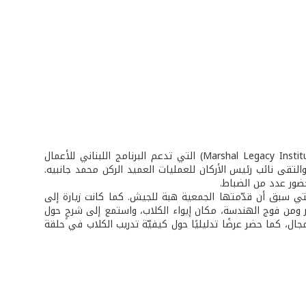
في سياق التعاون القائم بين الجيش اللبناني وجمعية معهد مارشال ليغاسي (Marshal Legacy Institute) التي تدعم البرنامج اللبناني للأعمال
السيد Perry F. Baltimore وزارة الدفاع الوطني والتقى نائب رئيس الأركان للعمليات العميد الركن محمد جانبيه.
حضور عدد من الضباط.
والتي سبق أن قدّمتها الجمعية هبة للجيش. كما كانت زيارة إلى
ها السيد Baltimore يرافقه ضباط من المركز ومن فوج الهندسة، مكان إيواء الكلاب، واستمع إلى شرحٍ حول
ل، كما حضر عرضًا تدليليًا حول كيفيّة تدريب الكلاب في حلقة