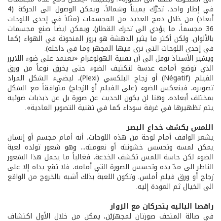
في إطار واحد، تحرَّك يميناً وشمالاً، ويمكن الوصول الى الحركة (4
أبعاد) من خلال دمج العديد من المجسمات (مثلاً في إحدى اللوحات
36 مجسماً، ما يؤدي الى تحرك القطار). ويمكن ايضاً صنع مجسمات
بالألوان. ولكن أكثر ما يثير الدهشة هو بروز المنحوتة في الهواء (كما
في إحدى اللوحات التي نرى فيها المجهر وما في داخله).
ويشير الأستاذ نوفل الى أن تقنية الهولوغرام «تعتمد على ضوء اللايزر
الذي توضع أمامه عدسة لتكثيف الضوء حتى يخرق نوعاً من ورق
الفيلم (Négatif) أو زجاج البلكسي (Plexi)، ليضيء الشكل المراد
تصويره، فينعكس الضوء (على الفيلم أو الزجاج) متوافقاً مع الشكل
بمختلف أبعاده. وهنا لن يكون الحديث عن صورة بل عن ذبذبات ضوئية
يتم تظهيرها في غرفة سوداء كما في تقنية التصوير العادية».
اللمس يكشف خداع البصر
يشعر الواقف أمام لوحة من هذه اللوحات، أنه أمام مجسم أو إنسان
يمكن لمسه وتحسس خشونته أو نعومته... وهو شعور تولده لعبة
الضوء لكن حاسة اللمس تكشف الخدعة. فغالباً ما يحمل هذا الشعور
الناظر الى مدّ يده وتحسس الصورة التي أمامه، فلا تقع يداه إلا على
زجاج أو ورق فيلم أملس. وتكون اللعبة بذلك أشبه بالخروج من الواقع
الى الخيال ثم العودة إليه.
راقصا الباليه يتحركان مع الزوار
في صالة المتحف صورتان لمجهرَيْن، يمكن من خلال الأول اكتشاف