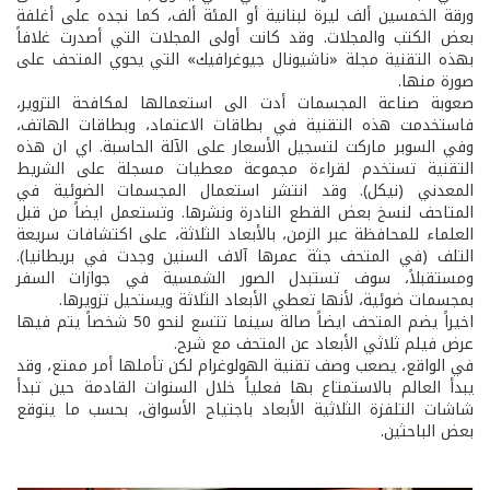
ورقة الخمسين ألف ليرة لبنانية أو المئة ألف، كما نجده على أغلفة
بعض الكتب والمجلات. وقد كانت أولى المجلات التي أصدرت غلافاً
بهذه التقنية مجلة «ناشيونال جيوغرافيك» التي يحوي المتحف على
صورة منها.
صعوبة صناعة المجسمات أدت الى استعمالها لمكافحة التزوير،
فاستخدمت هذه التقنية في بطاقات الاعتماد، وبطاقات الهاتف،
وفي السوبر ماركت لتسجيل الأسعار على الآلة الحاسبة. اي ان هذه
التقنية تستخدم لقراءة مجموعة معطيات مسجلة على الشريط
المعدني (نيكل). وقد انتشر استعمال المجسمات الضوئية في
المتاحف لنسخ بعض القطع النادرة ونشرها. وتستعمل ايضاً من قبل
العلماء للمحافظة عبر الزمن، بالأبعاد الثلاثة، على اكتشافات سريعة
التلف (في المتحف جثة عمرها آلاف السنين وجدت في بريطانيا).
ومستقبلاً، سوف تستبدل الصور الشمسية في جوازات السفر
بمجسمات ضوئية، لأنها تعطي الأبعاد الثلاثة ويستحيل تزويرها.
اخيراً يضم المتحف ايضاً صالة سينما تتسع لنحو 50 شخصاً يتم فيها
عرض فيلم ثلاثي الأبعاد عن المتحف مع شرح.
في الواقع، يصعب وصف تقنية الهولوغرام لكن تأملها أمر ممتع، وقد
يبدأ العالم بالاستمتاع بها فعلياً خلال السنوات القادمة حين تبدأ
شاشات التلفزة الثلاثية الأبعاد باجتياح الأسواق، بحسب ما يتوقع
بعض الباحثين.