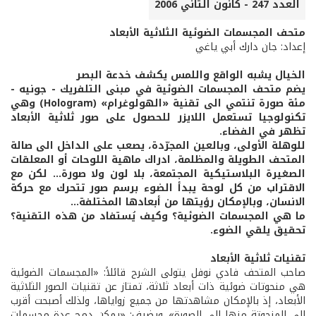
العدد 247 - كانون الثاني 2006
متحف المجسمات الضوئية الثلاثية الأبعاد
إعداد: جان دارك أبي ياغي
الخيال يشبه الواقع واللمس يكشف خدعة البصر
يضم متحف المجسمات الضوئية في مبنى التلفريك - جونيه -
مئة صورة تنتمي الى تقنية «الهولوغرام» (Hologram) وهي
تكنولوجيا تستعمل اللايزر للحصول على صور ثلاثية الأبعاد
تظهر في الفضاء.
للوهلة الأولى، وبالعين المجرّدة، يصعب على الداخل الى صالة
المتحف الطويلة والمظلمة، ادراك ماهية اللوحات أو المعلقات
الصغيرة البلاستيكية المجتمعة، بلا لون ولا صورة... لكن مع
الاقتراب من كل لوحة يبدأ الضوء برسم صور تتحرك مع حركة
الانسان، وبالإمكان رؤيتها من أبعادها المختلفة...
ما هي المجسمات الضوئية؟ وكيف يُستفاد من هذه التقنية؟
تحقيق يلقي الضوء.
تقنيات ثلاثية الأبعاد
صاحب المتحف فادي نوفل يتولى الشرح قائلاً: «المجسمات الضوئية
هي منحوتات ضوئية ذات أبعاد ثلاثة، تمتاز عن تقنيات الصور الثلاثية
الأبعاد، إذ بالإمكان مشاهدتها من جميع زواياها، ولذلك أصبحت أقرب
الى المنحوتة منها الى الصورة». ويضيف: «يمكن دمج عدة مجسمات