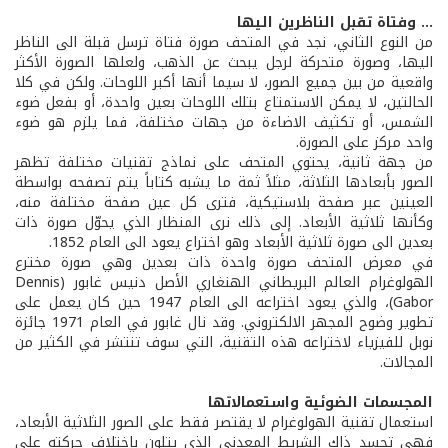
... وفتاة تقبل الناظرين اليها
من النوع الثاني، نجد في المتحف صورة فتاة ترسل قبلة الى الناظر
اليها، وصورة متحركة لرجل يبحث عن الذهب، ولعلها الصورة الأكثر
واقعية من بين جميع الصور، لا سيما أنها أكبر اللوحات. ولكن في كلا
الحالتين، لا يمكن الاستمتاع بتلك اللوحات بعين واحدة، أو بفعل ضوء
الشمس، أو تكثيف الاضاءة من جهات مختلفة، فما يلزم هو ضوء
واحد مركز على الصورة.
من جهة ثانية، يحتوي المتحف على نماذج تقنيات مختلفة تظهر
الصور بأبعادها الثلاثة، مثلاً ثمة ما يشبه كتاباً يتم تصفحه بواسطة
العينين عبر صفحة بلاستيكية، فترى كل عين صفحة مختلفة منه،
وكأنها ثلاثية الأبعاد. إلى ذلك نرى المنظار الذي يحوّل صورة ذات
بعدين الى صورة ثلاثية الأبعاد وهو اختراع يعود الى العام 1852.
في معرض المتحف صورة واحدة ذات بعدين وهي صورة مخترع
الهولوغرام العالم البريطاني الهنغاري الأصل دنيس غابور (Dennis
Gabor)، والذي يعود اختراعه الى العام 1947 حين كان يعمل على
تطوير وضوح المجهر الالكتروني. وقد نال غابور في العام 1971 جائزة
نوبل للفيزياء لاختراعه هذه التقنية، التي سوف تنتشر في الكثير من
المجالات.
المجسمات الضوئية واستعمالاتها
استعمال تقنية الهولوغرام لا يقتصر فقط على الصور الثلاثية الأبعاد،
فهي تجسد ذاك الشريط المعدني الذي يتلون باختلاف حركته على