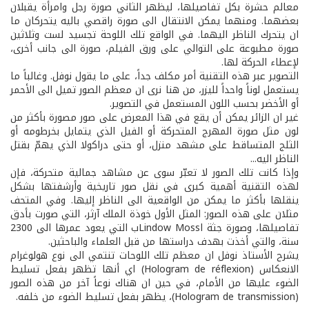
معالم حشرة بكل تفاصيلها، ليظهر الثاني صورة رجل وامرأة يقبلان
بعضهما. ومنهما يمكن الانتقال الى صورة راقصي باليه يتحركان ما
ان يتحرك الناظر اليهما. في الواقع تلك اللوحة تجسيد لست وثلاثين
صورة مطبوعة على التوالي على ورق الفيلم، صورة الى جانب أخرى،
لإعطاء الحركة لها.
التصوير عبر هذه التقنية أمر مكلف جداً، على ما يقول نوفل. وغالباً ما
يستعمل لوناً واحداً لليزر، من هنا نرى ان معظم الصور تميل الى الأحمر
أو الأخضر بحسب اللون المستعمل في التصوير.
غير ان الزائر يمكن أن يقع في هذا المعرض على صور مصورة بأكثر من
لون مثل صورة المهرج المتحركة أو الفيل الذي يتمايل بخرطومه أو
الثلج المتساقط على مشهد منزل، أو حتى دراكولا الذي يهمّ بقتل
الناظر اليه...
وإذا كانت تلك الصور لا تعبّر سوى عن مشاهد جمالية متحركة، فإن
لهذه التقنية أهمية كبرى في نقل صور تاريخية وأرشفتها بشكل
ينقلها بأكثر ما يمكن من الواقعية الى الناظر إليها. وفي المتحف
مثلان على هذه الصور: المثل الأول خوذة الملك آرثر، التي صورت بأدق
تفاصيلها، وصورة جثة اLindow Mossب التي يعود عمرها الى 2300
سنة، والتي أخذت بهدف دراستها من قبل العلماء والباحثين.
يشرح الأستاذ نوفل ان معظم تلك اللوحات تنتمي الى نوع هولوغرام
الانعكاس (Hologram de réflexion) اي أنها تظهر بفعل تسليط
الضوء عليها من الأمام، في حين ان هناك نوعاً آخر من هذه الصور
(Hologram de transmission)، يظهر بفعل تسليط الضوء من خلفه.