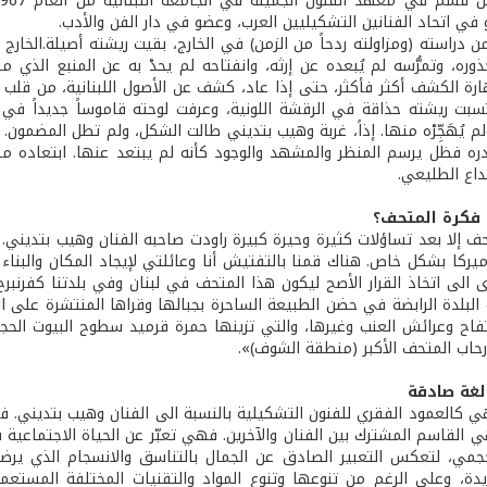
في اتحاد الفنانين التشكيليين العرب، وعضو في دار الفن والأدب.
 دراسته (ومزاولته ردحاً من الزمن) في الخارج، بقيت ريشته أصيلة.الخارج أع
جذوره، وتمرُّسه لم يُبعده عن إرثه، وانفتاحه لم يحدْ به عن المنبع الذ
ة الكشف أكثر فأكثر، حتى إذا عاد، كشف عن الأصول اللبنانية، من قلب ا
تسبت ريشته حذاقة في الرقشة اللونية، وعرفت لوحته قاموساً جديداً في 
م يُهَجِّرْه منها. إذاً، غربة وهيب بتديني طالت الشكل، ولم تطل المضمو
دره فظل يرسم المنظر والمشهد والوجود كأنه لم يبتعد عنها. ابتعاده مك
بداع الطليعي.
فكرة المتحف؟
تحف إلا بعد تساؤلات كثيرة وحيرة كبيرة راودت صاحبه الفنان وهيب بتدين
ميركا بشكل خاص. هناك قمنا بالتفتيش أنا وعائلتي لإيجاد المكان والبناء
ى الى اتخاذ القرار الأصح ليكون هذا المتحف في لبنان وفي بلدتنا كفرنبر
البلدة الرابضة في حضن الطبيعة الساحرة بجبالها وقراها المنتشرة على التل
لتفاح وعرائش العنب وغيرها، والتي تزينها حمرة قرميد سطوح البيوت الح
حاب المتحف الأكبر (منطقة الشوف)».
 لغة صادقة
هي كالعمود الفقري للفنون التشكيلية بالنسبة الى الفنان وهيب بتديني. ف
ي القاسم المشترك بين الفنان والآخرين. فهي تعبّر عن الحياة الاجتماعية
جمي، لتعكس التعبير الصادق عن الجمال بالتناسق والانسجام الذي يرضي
دة، وعلى الرغم من تنوعها وتنوع المواد والتقنيات المختلفة المستعم