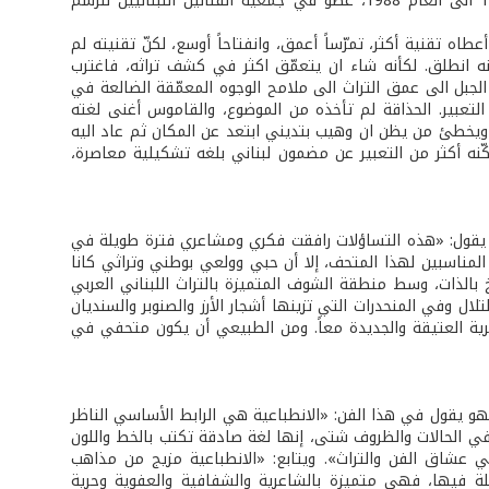
أستاذ ورئيس قسم في معهد الفنون الجميلة في الجامعة اللبنانية من العام 1967 الى العام 1988، عضو في جمعية الفنانين اللبنانيين للرسم
طاه تقنية أكثر، تمرّساً أعمق، وانفتاحاً أوسع، لكنّ تقنيته لم
ي منه انطلق. لكأنه شاء ان يتعمّق اكثر في كشف تراثه، فاغترب
لجبل الى عمق التراث الى ملامح الوجوه المعمّقة الضالعة في
التعبير. الحذاقة لم تأخذه من الموضوع، والقاموس أغنى لغته
ن. ويخطئ من يظن ان وهيب بتديني ابتعد عن المكان ثم عاد اليه
ّنه أكثر من التعبير عن مضمون لبناني بلغه تشكيلية معاصرة،
ي. يقول: «هذه التساؤلات رافقت فكري ومشاعري فترة طويلة في
 المناسبين لهذا المتحف، إلا أن حبي وولعي بوطني وتراثي كانا
خ بالذات، وسط منطقة الشوف المتميزة بالتراث اللبناني العربي
ال وفي المنحدرات التي تزينها أشجار الأرز والصنوبر والسنديان
جرية العتيقة والجديدة معاً. ومن الطبيعي أن يكون متحفي في
هو يقول في هذا الفن: «الانطباعية هي الرابط الأساسي الناظر
 في الحالات والظروف شتى، إنها لغة صادقة تكتب بالخط واللون
 عشاق الفن والتراث». ويتابع: «الانطباعية مزيج من مذاهب
لة فيها، فهي متميزة بالشاعرية والشفافية والعفوية وحرية