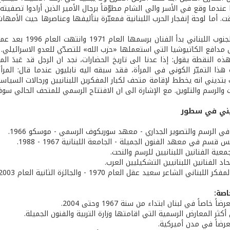
 عندما وقع في الأسر والي الشام مطوّقاً برجال الأمير الذين أرادوا تصفيته،
. أما لوحة إنفجار الحرب اللبنانية فمعبّرة بتأليفها وعناصرها حيث الأمهات
لوحة تحرير الجنو
ذه النقطة يقول: إذا عدنا الى تاريخ الحضارات، نجد ان الرجل قد عَبدَ ال
هذا التميّز الكوني في المرأة، فقد سبقه اليه نابليون عندما قال: المرأة ا
بتديني انه يخطط لإقامة متحف لكبار المفكرين اللبنانيين ورجالات السياسة (ي
ت والرسم والتلوين. مع الإشارة الى ان الافتتاح الرسمي للمتحف الحالي س
ني في سطور
ي الرسم والتصوير الجداري - معهد سوريكوف الرسمي - موسكو 1966.
 قسم في معهد الفنون الجميلة - الجامعة اللبنانية 1967 - 1988.
ية الفنانين اللبنانيين للرسم والنحت.
د الفنانين اللبنانيين التشكيليين العرب.
للبناني الشاعر سعيد عقل العام 1970 - والجائزة الثانية العام 2003.
صة:
كثر المعارض الرسمية التي اقامتها وزارة التربية والفنون الجميلة.