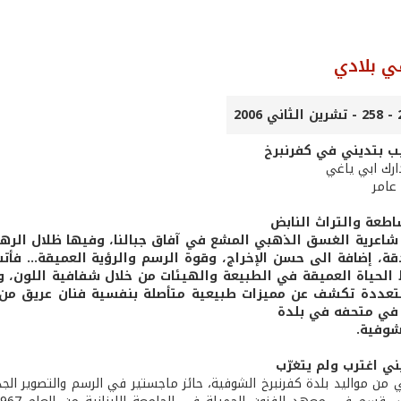
ي بلادي
 بتديني في كفرنبرخ
ارك ابي ياغي
عامر
ساطعة والتراث النابض
شاعرية الغسق الذهبي المشع في آفاق جبالنا، وفيها ظلال الرهب
ة، إضافة الى حسن الإخراج، وقوة الرسم والرؤية العميقة... فأتت
ط الحياة العميقة في الطبيعة والهيئات من خلال شفافية اللون، و
متعددة تكشف عن مميزات طبيعية متأصلة بنفسية فنان عريق من ج
 في متحفه في بلدة
شوفية.
ي اغترب ولم يتغرّب