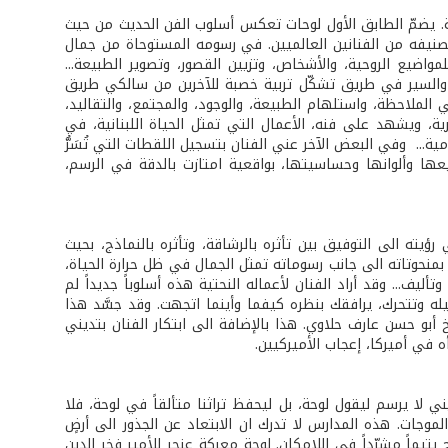
. يضمّ الطابق الأول لوحات تعكس أسلوب الفن الحديث من حيث
 لتصنيفه من الفنانين العالميين. في رسومه المستوحاة من جمال
مواضيع الروحية، والأشخاص، وتزيين القصور، وتصوير الطبيعة...
ر، والسير في طريق تشكّل تربية خصبة للآخرين من سالكي طريق
 الملاحظة، واستلهام الطبيعة، والوجود، والمجتمع، والتقاليد،
ثرية، ويشهد على فنه، الأعمال التي تمثل الحياة اللبنانية، في
مية... وفي البعض الآخر عني الفنان بتسجيل اللقطات التي تُسَرُّ
عها وألوانها وحساسيتها، بواقعية امتازت بالدقة في الرسم،
ته الى التوفيق بين تأثره بالرشاقة، وتأثره بالنماذج، بحيث
ا بمنحوتاته الى جانب رسوماته تمثل الجمال في ظل حرارة الحياة،
تأليف... وقد أراد الفنان لأعماله النحتية هذه أسلوباً جديداً لم
يله وتتحرك، يرافقك بنظره كيفما وأينما اتجهت. وقد جسَّد هذا
أبو حسن عارف حلاوي. هذا بالإضافة الى ابتكار الفنان بتديني
ه في أميركا، إعجاب الأميركيين.
ي لا يرسم ليقول لوحة، بل ليحفظ تراثنا متألقاً في لوحة، فلا
لموجات. هذه المدارس لا تدرك ان الابتعاد عن الجذور الى أرضٍ
 يتيماً مشرّداً في اللامكان. لوحة معركة عنجر للأمير فخر الدين