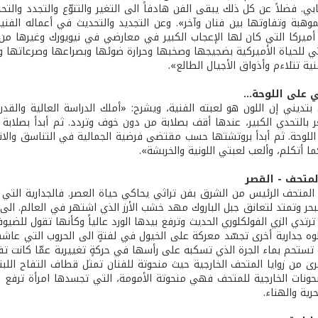
يجابي. فضلاً عن كل ذلك يبقى الفن هادفاً الى التغير والتنوّع والتجدد 
موهبة وتفاوتها بين فنان وآخر». وعن التجديد والتحديث في أعماله الفن
أميركا التي كان لها الإعجاب الكبير في معارضي في نيويورك وغيرها من ا
 للحياة الأميركية بضجيجها وصخبها وحرارة ضوئها وبصراعها وصرعاتها وب
ة تتلاءم وأذواق الأجيال الطالع».
 على اللوحة...
 بتديني إن اللون هو لعبته الفنية، ويشرح: «أملك الدراسة العالية والقد
ر بالتحدي الكبير، عندها أقف بصلابة من دون خوف وتردد. ثم أبدأ بصلابة
للوحة. ثم أبدأ بروتشتها حسب مقتضى فرضية الجمالية في التناسق والانسجا
ا أتكلم، وألعب لعبتي اللونية والخربشة».
لمتحف - القصر
بحر وتمتد لتعانق جبل الباروك مهد خشب الأرز الذي اشتهر في العالم. الى
ترتدي الزي الفولكلوري الحديث وترفع بيدها الورد عالياً وكأنها تقول للض
تستحم بماء الجرة الذي تسكبه على رأسها في حركةٍ تغييرية عمّا كانت تفع
رى من زوايا المتحف الخارجية حيث منحوتة للفنان تمثل قطاف التفاح اللبن
منحونات الخارجية للمتحف فهي منحوتة الأمومة، التي تجسدها امرأة ترف
ية والهناء.