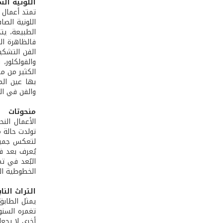
اللونية ال
تمتد أعمال 
اللونية الصا
الطبيعة، يتج
فالظاهرة ال
الفن التشكي
والفولكلور، 
الكثير من من
بها عين الم
والفن في ال
منحوتات
الأعمال الن
تولدت حالة م
لتعكس جميعاً
يُعرف بعد ف
البُعد في ت
الخطوطية الع
التراث النا
يمثل الطابق 
تغمره السنوا
أخرى لا يجعل