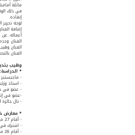
ماثلة أمامنا
في ذلك الوقت
إنقاذه.
أعماله. عن ه
الفنان وحده 
الفنان وهيب 
الفنان بالنح
وهيب بتدي
* الدراسة:
- ماجيستير ف
- استاذ ورئيس
- عضو في جمع
-عضو في إتحا
- نال جائزة المفكر ا
* معارض خا
- أقام 27 معرضاً خاصاً في لبنان ابتداء من سنة 1967 وحتى 2004.
- اشترك في أ
- أقام 26 معرضاً في مدن أميركية.