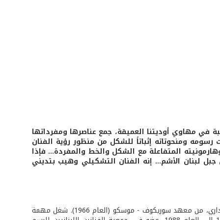
ة في مهاوي أوديتنا العميقة، جمع عناصرها ومفرداتها
 رسومه ومنحوتاته إثباتاً للشكل من منظور رؤية الفنان
هارمونيته المتفاعلة مع الشكل والخط والمفردة... فإذا
بل لبنان الأشم... إنه الفنان التشكيلي وهيب بتديني
وهيب بتديني من مواليد بلدة كفرنبرخ الشوفية، حائز ماجستير في الرسم والتصوير الجداري، من معهد سوريكوف - موسكو (العام 1966). شغل مهمة