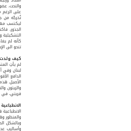
والنحت، عضو 
على الرغم من
تٌخرجْه من 
ليكتسب مهار
الجذور، فاك
التشكيلية ول
كأنه لم يغا
تنحو الى الإ
كيف ولدت 
لم يأتِ الم
لبنان وفي أ
الدافع الأقو
الأصيل. هذه 
والزيتون وا
قريتي، في ر
الانطباعية
الانطباعية 
والمنظور وه
وبالشكل الح
وأساليب عدي