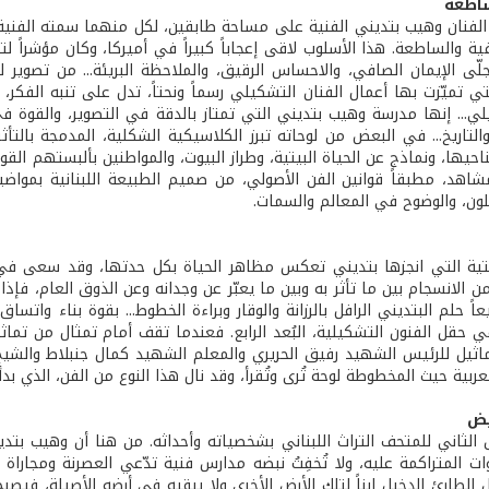
ساطعة
الفنان وهيب بتديني الفنية على مساحة طابقين، لكل منهما سمته الفنية
فية والساطعة. هذا الأسلوب لاقى إعجاباً كبيراً في أميركا، وكان مؤشراً
لّى الإيمان الصافي، والاحساس الرقيق، والملاحظة البريئة... من تصوير لل
تي تميّزت بها أعمال الفنان التشكيلي رسماً ونحتاً، تدل على تنبه الفك
لي... إنها مدرسة وهيب بتديني التي تمتاز بالدقة في التصوير، والقوة في
والتاريخ... في البعض من لوحاته تبرز الكلاسيكية الشكلية، المدمجة بالتأ
احيها، ونماذج عن الحياة البيتية، وطراز البيوت، والمواطنين بألبستهم القو
شاهد، مطبقاً قوانين الفن الأصولي، من صميم الطبيعة اللبنانية بمواضي
لون، والوضوح في المعالم والسمات.
حتية التي انجزها بتديني تعكس مظاهر الحياة بكل حدتها، وقد سعى في رؤي
ن الانسجام بين ما تأثر به وبين ما يعبّر عن وجدانه وعن الذوق العام، فإذ
 حلم البتديني الرافل بالرزانة والوقار وبراءة الخطوط... بقوة بناء واتساق و
ي حقل الفنون التشكيلية، البُعد الرابع. فعندما تقف أمام تمثال من تماث
ماثيل للرئيس الشهيد رفيق الحريري والمعلم الشهيد كمال جنبلاط والشيخ 
ربية حيث المخطوطة لوحة تُرى وتُقرأ، وقد نال هذا النوع من الفن، الذي بدأ
بض
الثاني للمتحف التراث اللبناني بشخصياته وأحداثه. من هنا أن وهيب بتدين
ت المتراكمة عليه، ولا تُخفِتُ نبضه مدارس فنية تدّعي العصرنة ومجاراة ا
 الطارئ الدخيل ابناً لتلك الأرض الأخرى ولا يبقيه في أرضه الأصيلة، فيصبح