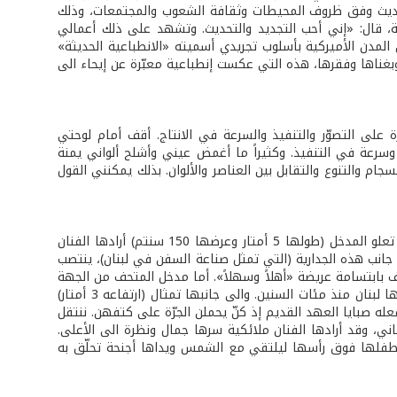
والتحديث وفق ظروف المحيطات وثقافة الشعوب والمجتمعات، وذلك
ية، قال: «إني أحب التجديد والتحديث. وتشهد على ذلك أعمالي
لمدن الأميركية بأسلوب تجريدي أسميته «الانطباعية الحديثة»
غناها وفقرها، هذه التي عكست إنطباعية معبّرة عن إيحاء الى
رة على التصوّر والتنفيذ والسرعة في الانتاج. أقف أمام لوحتي
 وسرعة في التنفيذ. وكثيراً ما أغمض عيني وأشلح ألواني يمنة
م والتنوع والتقابل بين العناصر والألوان. بذلك يمكنني القول
يتميّز مدخل المتحف الرئيس من الشرق بفن تراثي يحاكي حياة العصر. فالجدارية التي تعلو المدخل (طولها 5 أمتار وعرضها 150 سنتم) أرادها الفنان
 جانب هذه الجدارية (التي تمثل صناعة السفن في لبنان)، ينتصب
يوف بابتسامة عريضة «أهلاً وسهلاً». أما مدخل المتحف من الجهة
الغربية فتعلوه جدارية أخرى تجسّد معركة على الخيول في لفتةٍ الى الحروب التي عاشها لبنان منذ مئات السنين. والى جانبها تمثال (ارتفاعه 3 أمتار)
له صبايا العهد القديم إذ كنّ يحملن الجرّة على كتفهن. ننتقل
اني، وقد أرادها الفنان ملائكية سرها جمال ونظرة الى الأعلى.
ع طفلها فوق رأسها ليلتقي مع الشمس ويداها أجنحة تحلّق به