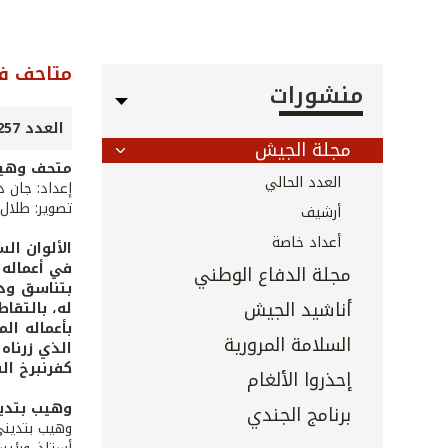
متاحف ف
منشورات
العدد 257 - 258 - تشرين الثاني 2006
مجلة الجيش
متحف وهيب
العدد الحالي
إعداد: جان د
تصوير: طلال 
أرشيف
أعداد خاصة
الألوان ال
في أعماله 
مجلة الدفاع الوطني
بتناسق ودق
أناشيد الجيش
له، بالتقا
بأعماله ال
السلامة المرورية
الذي زرناه
كفرنبرخ ال
إحذروا الألغام
وهيب بتدين
برنامج الجندي