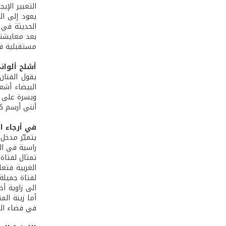
التعبير الإ
يعود إلى ال
الحديثة في 
بعد معايشتي
مستقبلية فني
أشلح ألواني
يقول الفنان
البيضاء أشع
ويسرة على ا
أنني أرسم كم
في أرجاء ا
راسية في ال
تمثال لفتاة 
لفتاة جميلة 
الى زاوية أخ
أما زينة ال
في فضاء الحر