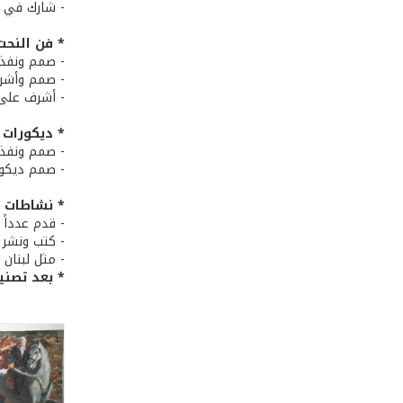
- شارك في المعرض ا
* فن النحت
- صمم ونفذ 
- صمم وأشرف 
- أشرف على صن
* ديكورات 
- صمم ونفذ 
- صمم ديكور 
* نشاطات أ
- قدم عدداً
- كتب ونشر 
- مثل لبنان 
* بعد تصني