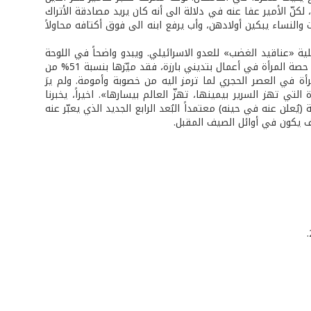
 لكنّ الأمير عفا عنه في دلالة الى أنه كان يريد مصادقة الأتراك
 والنساء يبكين أولادهن، وأب يرفع ابنه الى فوق أكتافه محاولاً
ب اللبناني بدأ الفنان برسمها العام 1971 وانتهت العام 1996 بعد عملية «عناقيد الغضب» للعدو الاسرائيلي. ويبدو واضحاً في اللوحة
إضافة الفنان مدافع الكاتيوشيا التي استعملها «حزب الله» للتصدّي للعدو الاسرائيلي. حصة المرأة في أعمال بتديني بارزة، فقد ميّزها بنسبة 51% من
مرأة في العصر الحجري لما ترمز اليه من خصوبة وأمومة. ولم يرَ
لتي تهز السرير بيمينها، تهزّ العالم بيسارها». اخيراً، يخبرنا
ُعلن عنه في حينه) معتمداً البُعد الرابع الجديد الذي يعبّر عنه
وف يكون في أوائل الصيف المقبل.