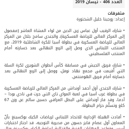
العدد 406 - نيسان 2019
متفرقات
إعداد: روجينا خليل الشختورة
• شارك الرقيب أول عباس زين الدين من لواء المشاة العاشر (مفصول
إلى المركز العالي للرياضة العسكرية)، والجندي سامح جلال من المركز
العالي للرياضة العسكرية في بطولة آسيا للكرة الشاطئية 2019، مع
المنتخب اللبناني الذي وصل إلى الربع النهائي بعد خسارته أمام
المنتخب الفلسطيني.
• شارك فريق الجيش في مسابقة كأس أنطوان الشويري لكرة السلة
التي أُقيمت في مجمع نهاد نوفل، ووصل إلى الربع النهائي بعد
خسارته أمام فريق الهومنتمن.
• شارك الجندي أول أحمد أونداش من المركز العالي للرياضة العسكرية
في بطولة غرب آسيا في لعبة المواي تاي التي جرت في نادي بودا –
أدما، وقد فاز أونداش على البطل العراقي حسين سالم عن وزن 67
كلغ وتسلّم حزام البطولة.
• أفادت الهيئة الإدارية للاتحاد اللبناني لرياضات الكيك بوكسينغ بأنّ
المعاون أول عصام فايز حسون من مديرية التوجيه، قد اجتاز اختبارات
أسس وقواعد المهارات الفنية والقتالية لرياضة الكيك بوكسينغ ونال