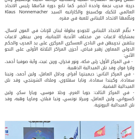
درجة مدرب نجمة واحدة أخضر. كما تابع دورة قدّمها رئيس الاتحاد
العالمي للكيك بوكسينغ والكاراتيه السيد Klaus Nonnemacher
ونظّمها الاتحاد اللبناني للعبة في مقره.
• نظّم الاتحاد اللبناني للجودو بطولة لبنان للإناث في المون لاسال،
بمشاركة لاعبات من مختلف الأندية اللبنانية، ومن بينهن لاعبات
يتلقين تدريبهن في النادي العسكري المركزي على يد المدرب والحكم
الدولي المعاون زهير فياض، أحرزن المراكز الثلاثة الأولى على النحو
الآتي:
- في المركز الأول: رلى مكه، ونور فخران، ورين غيث، وآية صوفيا أحمد،
ولارا فواز، وقد نلن الميدالية الذهبية.
- في المركز الثاني: ديميتريا أفرام، ودلال العاقل، ولين أحمد، وتينا
سعادة، وكيندا سعادة، ونايا سقلاوي، وملاك الشربتجي، وقد نلن
الميدالية الفضية.
- في المركز الثالث: جويا العرم، وحلا موسى، ويارا سكر، ولين
كسرواني، ولين العاقل، وبيرلا نوتسي، وتيا قبلان، وماريا وهبه، وقد
نلن الميدالية البرونزية.