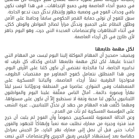
في جميع أنحاء العاصمة وفي جميع الإتجاهات... في هذا الوقت تكون
باقي وحدات الفوج في وضعية جهوز وإنتظار تدخّل حيث تدعو الحاجة.
سبق للفوج أن تولى حماية القصر الحكومي سابقاً وحافظ على الأمن
وطبّق النظام على الجميع وتدخّل مراراً لصالح المواطن والوطن ككل،
في أثناء التظاهرات والإعتصامات العديدة التي جرت، وهو اليوم جاهز
لأي طارئ في كل أرجاء العاصمة.
لكل مهمة طابعها
ويضيف: «صحيح أن المهام الموكلة إلينا اليوم ليست من المهام التي
اعتدنا عليها، لكن لكل مهمة طابعها الخاص وكذلك كل ظرف له
تدابيره الخاصة، لذا فالحاجة تقتضي أن نكون كلنا على الأرض اليوم،
ومن هذا المنطلق نتعامل كفوج المغاوير مع مقتضيات الظروف،
فحواجزنا الظرفية تملأ أرجاء العاصمة، وآلياتنا العسكرية على
المنعطفات وفي الشوارع، عناصرنا في المنطقة ودوريّاتنا تسير ليلاً
نهاراً وبصورة دائمة... آمالُ الناس معلّقة علينا اليوم والمواطنون
اللبنانيون يكنُّون لنا محبة وثقة لا نستطيع إلاّ أن نكون على مستواها،
ومهما كلّفت هذه المهام من جهد لن نخذُلَ اللبنانيين... غيرة الشعب
على المؤسسة العسكرية لم تأت من العدم...
وعن الحالة المعنوية للعسكريين خصوصاً وأن الفوج لم يلبث أن خرج
منذ فترة وجيزة من معارك تطلبت منه تعبأ وإنهاكاً للجهود والقوى
أجاب: حتى قبل أن نصل إلى معارك نهر البارد، مرّ الجيش بمراحل
حسّاسة بعد إستشهاد الرئيس رفيق الحريري والإعتصامات التي تبعت