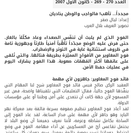
العدد 270 - 269 - كانون الأول 2007
مجدداً... تأهب! فالواجب والوطن يناديان
إعداد: ليال صقر
تصوير: العريف بلال العرب
الفوج الذي لم يلبث أن تنفّس الصعداء وعاد مكلّلاً بالغار،
حتى فرض عليه الوضع مجدّداً تأهُّباً أمنياً طارئاً وجهوزية تامة
في ظروف استثنائية غاية في التوتر والإضطراب.
فوج المغاوير من الأفواج المميّزة بطريقة قتالها، والتي تُلقى
على عاتقها أكثر المُهمّات صعوبة. هذا الفوج يشارك اليوم
في عمليات حفظ الأمن.
قائد فوج المغاوير: جاهزون لأي مهمة
العقيد الركن صالح قيس قائد فوج المغاوير شرح لنا المهام التي
ينفّذها الفوج حالياً، فقال: التعليمات التي تلقيناها واضحة، فمن غير
المسموح لأي جهة كانت أن تتعدى على أمن وطننا أو على مؤسسات
الدولة.
لقد أعاد فوج المغاوير تنظيم صفوفه بسرعة فائقة بعد معركة نهر
البارد وهو جاهز لأي مهمة على مدار الساعة، لقد عاد الفوج إلى
الساحة بكامل نشاطه وعزمه، لأننا نعرف جميعنا أن وضع البلد لا
يحتمل تقاعس أيّ من العسكريين عن أداء مهامه. الفوج في وضع
إحتياط، دورياتنا تسير بصورة دائمة بمعدل سبع دوريات كل ساعتين