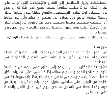
الاستشهاد ونزول اللبنانيين إلى الشارع والإغتيالات التي توالت على
لبنان، كلها أحداث تطلبت جهوداً لضبط الوضع الذي قُدّر له أن يخرج
عن السيطرة لولا تفاني العسكريين. والفوج ساهرٌ على حماية الوطن
ومقدِّرٌ خطورة الوضع ولن يتوانى عن تقديم أي جهد وأي عون طالما
أن المصلحة مصلحتنا جميعاً ومصلحة وخير لبنان فوق كل إعتبار، لبنان
الذي لن نبخَلَ عليه يوماً بعرق عافيتنا ولا حتى بالدماء التي تجري في
عروقنا».
وختم قائلاً: «مغاوير الجيش في حالة جهوزٍ دائمٍ لتلبية نداء الوطن».
نحن هنا
من المقر المؤقت لقيادة فوج المغاوير توجهنا إلى ساحة رياض الصلح
حيث يقام احتفال بذكرى مرور عام، على اعتصام المعارضة في
المنطقة.
حشود تملاً المكان، لا شيء يدعو إلى القلق على الرغم من حساسية
الأوضاع. عناصر الفوج وآلياتهم هناك، إذا كل شيء على ما يرام... كان
صعباً التحدث إليهم وهم في أقصى درجات التيقّظ والجهوزية. نكتفي
بكلمة من الرقيب علي ساطي، يقول: نقوم بواجبنا بكل ما أوتينا من
عزم، وكما نجحنا في السابق سننجح اليوم في إحلال الأمن والحفاظ
على الإستقرار.