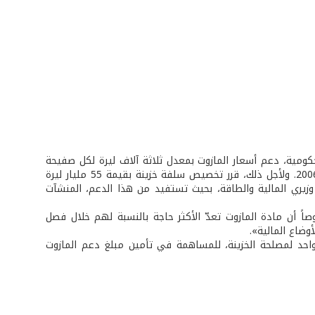
 الأسبوعية التي عقدت بتاريخ 17ت2 2005في السرايا الحكومية، دعم أسعار المازوت بمعدل ثلاثة آلاف ليرة لكل صفيحة
خلال فصل الشتاء الحالي، على أن يستمر هذا الدعم حتى نهاية شهر شباط المقبل 2006. ولأجل ذلك، قرر تخصيص سلفة خزينة بقيمة 55 مليار ليرة
زيري المالية والطاقة، بحيث تستفيد من هذا الدعم، المنشآت
اً أن مادة المازوت تعدّ الأكثر حاجة بالنسبة لهم خلال فصل
أوضاع المالية».
وم واحد لمصلحة الخزينة، للمساهمة في تأمين مبلغ دعم المازوت