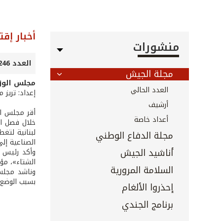
أخبار إق
منشورات
العدد 246 - كانون الأول 2005
مجلة الجيش
مجلس الوزراء: 3 آلاف ليرة دع
العدد الحالي
إعداد: تريز 
أرشيف
أعداد خاصة
لبنانية لتغ
مجلة الدفاع الوطني
الصناعية إلى
أناشيد الجيش
وأكد رئيس م
الشتاء»، مؤك
السلامة المرورية
وناشد مجلس 
بسبب الوضع ا
إحذروا الألغام
برنامج الجندي