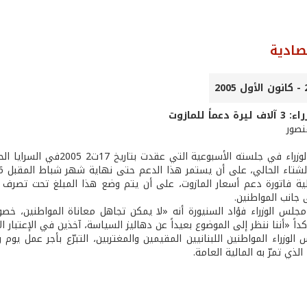
تصادية
ماً للمازوت
منصور
أقر مجلس الوزراء في جلسته
طية فاتورة دعم أسعار المازوت، على أن يتم وضع هذا المبلغ تحت تصرف و
 جانب المواطنين.
جلس الوزراء فؤاد السنيورة أنه «لا يمكن تجاهل معاناة المواطنين، خصوص
داً «أننا ننظر إلى الموضوع بعيداً عن دهاليز السياسة، آخذين في الإعتبار ال
الوزراء المواطنين اللبنانيين المقيمين والمغتربين، التبرّع بأجر عمل ي
لذي تمرّ به المالية العامة.