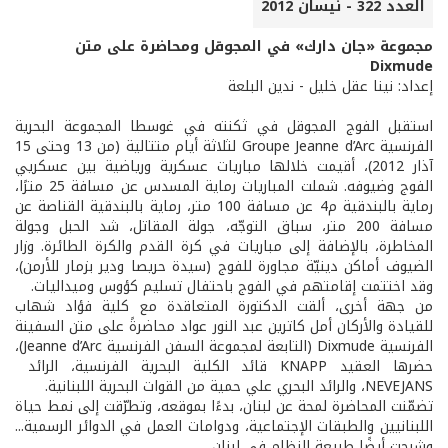
العدد 322 - نيسان 2012
مجموعة «جان دارك» في المجوقل ومحاضرة على متن
Dixmude
إعداد: نينا عقل خليل - ندين البلعة
استقبل الفوج المجوقل في ثكنته في غوسطا المجموعة البحرية
الفرنسية Groupe Jeanne d’Arc لثلاثة أيام متتالية (من 13 وحتى 15
آذار 2012)، أقيمت خلالها مباريات عسكرية ورياضية بين عسكريي
الفوج وضيوفه. شملت المباريات رماية المسدس عن مسافة 25 مترًا،
رماية بالبندقية م4 عن مسافة 100 متر، رماية بالبندقية القناصة عن
مسافة 200 متر، سباق التوجّه، جولة المقاتل، شد الحبل وجولة
المخاطرة، بالإضافة إلى مباريات في كرة القدم والكرة الطائرة. وزار
الضيوف أماكن دينيّة مجاورة للفوج (سيدة حريصا ودير بزمار للأرمن)،
وقد اختتمت إقامتهم في الفوج باحتفال تسليم كؤوس وميداليات.
من جهة أخرى، ألقت الدكتورة المتعاقدة مع كلية فؤاد شهاب
للقيادة والأركان أمل كاترين عبد النور عواد محاضرةً على متن السفينة
الفرنسية Dixmude (التابعة لمجموعة السفن الفرنسية Jeanne d’Arc)،
حضرها العقيد KNAPP قائد الكلية البحرية الفرنسية، الرائد
NEVEJANS، والرائد البحري علي حمية من القوات البحرية اللبنانية.
تضمّنت المحاضرة لمحة عن لبنان، بدءًا بموقعه، وتطرّقت إلى نمط حياة
اللبنانيين والطبقات الإجتماعية، ودوامات العمل في الدوائر الرسمية...
وشرحت أيضًا طبيعة النظام في لبنان.