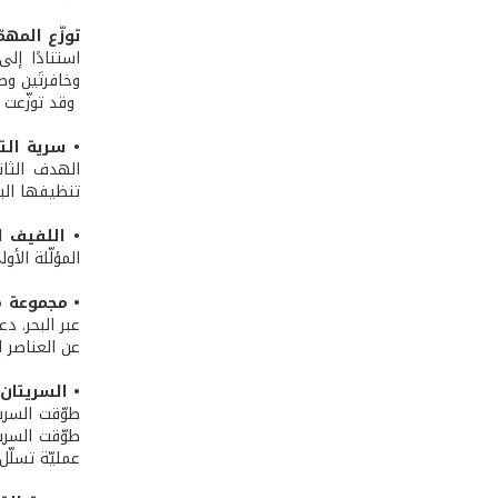
توزّع المهم
استنادًا إل
وخافرتَين وط
وقد توزّعت 
• سرية التد
الهدف الثان
تنظيفها البق
• اللفيف ا
المؤلّلة الأ
• مجموعة مغ
عبر البحر. د
عن العناصر ا
• السريتان 631 و632
عمليّة تسلّل