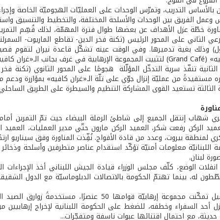
الفروع في الفوج.
 بالأساس التدريب، وتمرّس الوحدات على العمليّات الهجوميّة الخاصة وإجر
نس وعمل الفريق بين الوحدات والأسلحة المختلفة، والتخطيط والتنسيق واستخ
ورة خطّة عزل الأهداف عن بعضها طوال فترة المهمّة، لذلك قُسِّم التمرين 
عي الثاني على المحور الرئيس (ثكنة فخر الدين- تقاطع الماريوت- السمرلند
ل) وذلك بغية تدميرها. وفي الوقت عينه تشكّل قاعدة نيران لتقوم فصيلة م
ـ«غران كافيه» (الهدف الثّاني).
لثانية تنفّذ سرية التدخّل المؤلّلة هجومًا على المحور الثانوي (ثكنة فخر
ره مستفيدةً من عمليّة إنزال جوّي على تلّة الـ«غران كافيه» بمؤازرة ودعم م
 الثالثة تستعيد القوى المشاركة التنظيم والسيطرة على الطريق الساحلي.
ناورة
ي شهاب إنتقل الجميع إلى شاطئ الرملة البيضاء حيث تمّ التمرين أمام 
عميد الركن رفعت شكر، العميد الركن مارون حتّي مدير العمليات، العميد ا
ي لمنطقة بيروت، وعدد من قادة الأفواج. نُفِّذت المناورة وفق سيناريو ارت
ة اللبنانيّة معلومات أمنيّة تؤكّد استقدام عناصر متطرفين وأسلحة وذخائ
رة لبنان.
نفلات الوضع، كلّف مجلس الوزراء قيادة الجيش اللبناني أخذ الإجراءات الم
ّطون له، بينما تهتمّ الحكومة بالاتصالات الدبلوماسيّة مع الدول الشقيقة
وفي التفاصيل تمكّنت مجموعة إرهابيّة قوامها 50 
 أحد السفراء وخطفه، للضغط على الحكومة اللبنانية لإخراج إرهابيين 
ة حديثة، مع احتمال اقتنائها عبوات ناسفة ومتفجّرات...