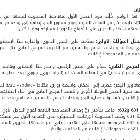
ّات
ى هذا الواقع، كُلِّف فوج التدخل الأول بمهاجمة المجموعة لمنعها من 
رّاد تابعة لكل من القوات البحرية وفوج مغاوير البحر، إضافةً إلى وحدة من فو
المهمات خلال التمرين على الأفواج والقوى المشاركة وفق الآتي:
خّل المؤلّلة الأولى:
تقدّمت على المحور الثانوي، واجتازت خطّ الإنطلا
ي ودمّرته وتبادلت الدعم والتنسيق مع اللفيف الفرعي الثاني ثمّ تمرك
عة من المجموعة الإرهابية.
لفرعي الثاني:
تقدّم على المحور الرئيس، واجتاز خطّ الإنطلاق وهاجم 
ولى، وتمركز دفاعيًا في القطاع المحدّد له (اتجاه غربي_ جنوبي) بعد تنظيفه ا
اوير البحر:
حضرت إلى المكان ب
عمت سرية التدخل المؤلـلة الأولى واللفيف الفرعي الثاني في أثناء احتلالهم
لإرهابيين، كما تولّت حماية البحر وتبادلت الدعم والتنسيق مع باقي وحدات ا
:
قامتا بتأمين زجّ وحدات المهاجمة التابعة لفوج التدخل الأول، 
طوّقت السرية 631 وثبّتت المجموعة الإرهابية المتمركزة على الهدف الأول 
طوّقت السرية 632 المجموعة نفسها على الهدف الثاني عبر مسكها الطريق
 لهذه المجموعات الإرهابية من المخيّمات وإليها.