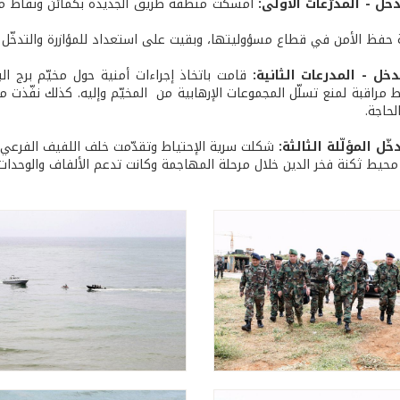
خل - المدرّعات الأولى:
أمسكت منطقة طريق الجديدة بكمائن ونقاط مراقب
 حفظ الأمن في قطاع مسؤوليتها، وبقيت على استعداد للمؤازرة والتدخّل ع
خل - المدرعات الثانية:
قامت باتخاذ إجراءات أمنية حول مخيّم برج ا
ط مراقبة لمنع تسلّل المجموعات الإرهابية من المخيّم وإليه. كذلك نفّ
لحاجة.
ّل المؤلّلة الثالثة:
شكلت سرية الإحتياط وتقدّمت خلف اللفيف الفرعي ا
حيط ثكنة فخر الدين خلال مرحلة المهاجمة وكانت تدعم الألفاف والوحدات ب