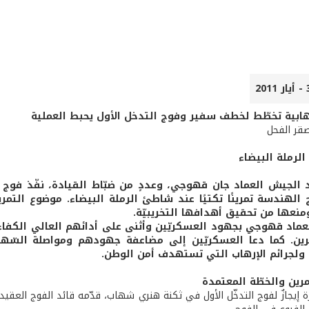
ابية تخطّط لخطف سفير وفوج التدخل الأول يحبط العملية
صقر الفحل
الرملة البيضاء
 الجيش العماد جان قهوجي، وعددٍ من ضبّاط القيادة، نفّذ فوج التّ
 الهندسة تمرينًا تكتيًا عند شاطئ الرملة البيضاء. موضوع التمري
نعها من تحقيق أهدافها التخريبيّة.
لعماد قهوجي بجهود العسكريّين وأثنى على أدائهم العالي الكفاء
رين. كما دعا العسكريّين إلى مضاعفة جهودهم ومواصلة السّهر ع
 ولجرائم الإرهاب التي تستهدف أمن الوطن.
رين والخطّة المعتمدة
 إيجازٌ لفوج التدخّل الأول في ثكنة هنري شهاب، قدّمه قائد الفوج العقيد