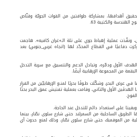
تحقيق أهدافها، بمشاركة طوافتين من القوات الجويّة وقنّاص
ج الهندسة والكتيبة 63.
ق، ونفّذت عملية إهباط جوي على تلة الـ»غران كافيه». هاجمت
زت دفاعيًا في القطاع المحدّد لها (اتجاه غربي_جنوبي) بعد
الهدف الأول ودمّره، وتبادل الدعم والتنسيق مع سرية التدخل
لبقعة من المجموعة الإرهابية أيضًا.
واسطة زوارق مطّاط «zodiac» تابعة لها في عرض البحر، وشكّلت طـوقًا بحريًا لمنـع الإرهابيّين من الفرار
ا الهدفَين الأول والثاني، وقامت بعملية تفتيش عمق البحر بحثًا
لفوج.
وبقيتا على استعداد دائم للتدخل عند الحاجة.
عبر مسكها الطريق الساحلية من السمرلند حتى شارع سلوى نصّار، بينما
 الساحلية من الموفمبك حتى شارع سلوى نصّار، وذلك لمنع حدوث أي