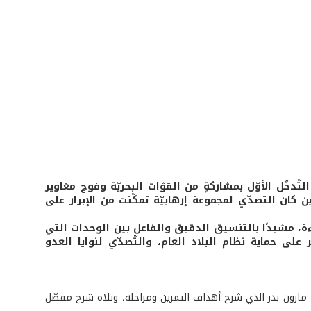
دخّل الأوّل بمشاركةٍ من القوّات البحريّة وفوج مغاوير
ن كان التصدّي لمجموعة إرهابيّة تمكّنت من الإبرار على
ة، مشيدًا بالتنسيق الدقيق والفاعل بين الوحدات التي
لى حماية نظام البلاد العام، والتّصدّي لنوايا العدو
 مارون بدر الذي شرح أهداف التمرين ومراحله، وتلاه شرح مفصّل