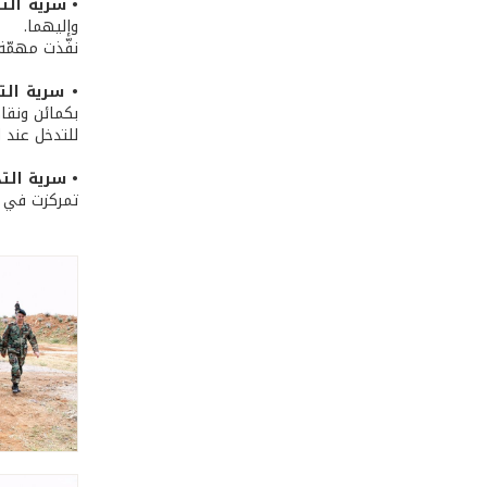
• سرية التد
وإليهما.
نفّذت مهمّة
• سرية التد
بكمائن ونقا
للتدخل عند ا
• سرية التدخ
تمركزت في م