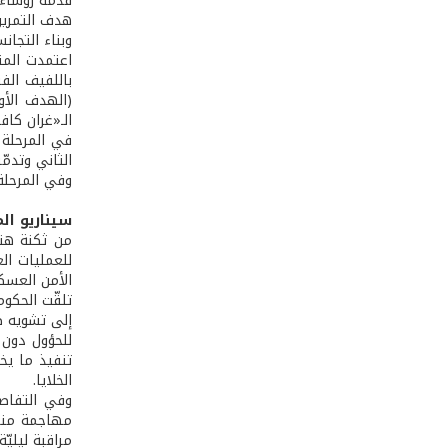
قدّمه رؤساء 
هدف التمرين
وبناء التجا
اعتمدت المنا
باللفيف الفر
(الهدف الأو
الـ«غران كافيه» (Grand Café) لتثبيت المجموعة الإرهابية في غرف بجانب ال
في المرحلة ا
الثاني وتدمّ
وفي المرحلة
سيناريو الم
من ثكنة هنر
للعمليات ال
الأمن العسكر
تلقّت الحكوم
إلى تشويه صو
للحؤول دون ا
تنفيذ ما يخط
الخلايا.
مهاجمة منزل
مراقبة ليليّ