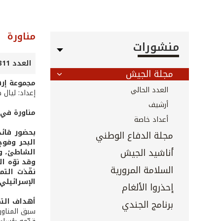
مناورة
منشورات
العدد 311 - أيار 2011
مجلة الجيش
مجموعة إره
العدد الحالي
إعداد: ليال 
أرشيف
مناورة في 
أعداد خاصة
بحضور قائد
مجلة الدفاع الوطني
البحر وفوج
أناشيد الجيش
الشاطئ، وم
وقد نوّه ا
السلامة المرورية
نفّذت التم
الإسرائيلي
إحذروا الألغام
أهداف التم
برنامج الجندي
سبق المناورة