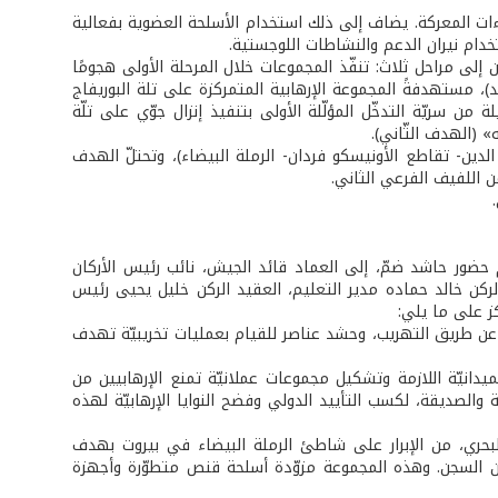
اءات المعركة. يضاف إلى ذلك استخدام الأسلحة العضوية بفعالية
دام نيران الدعم والنشاطات اللوجستية.
إلى مراحل ثلاث: تنفّذ المجموعات خلال المرحلة الأولى هجومًا
)، مستهدفةً المجموعة الإرهابية المتمركزة على تلة البوريفاج
ن سريّة التدخّل المؤلّلة الأولى بتنفيذ إنزال جوّي على تلّة
 الدين- تقاطع الأونيسكو فردان- الرملة البيضاء)، وتحتلّ الهدف
ن اللفيف الفرعي الثاني.
حضور حاشد ضمّ، إلى العماد قائد الجيش، نائب رئيس الأركان
لركن خالد حماده مدير التعليم، العقيد الركن خليل يحيى رئيس
كز على ما يلي:
ر عن طريق التهريب، وحشد عناصر للقيام بعمليات تخريبيّة تهدف
يدانيّة اللازمة وتشكيل مجموعات عملانيّة تمنع الإرهابيين من
 والصديقة، لكسب التأييد الدولي وفضح النوايا الإرهابيّة لهذه
عنصرًا، مستخدمةً زوارق الصيد البحري، من الإبرار على شاطئ الرملة البيضاء في بيروت بهدف
من السجن. وهذه المجموعة مزوّدة أسلحة قنص متطوّرة وأجهزة