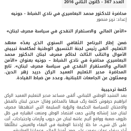
العدد 367 - كانون الثاني 2016
محاضرة للدكتور محمد البعاصيري في نادي الضباط - جونيه
إعداد: تريز منصور
«الأمن المالي والاستقرار النقدي في سياسة مصرف لبنان»
ضمن إطار البرنامج الثقافي السنوي الذي يعدّه معهد
التعليم، ألقى رئيس لجنة التنسيق الوطنية لمكافحة تبييض
الأموال والنائب الثالث لحاكم مصرف لبنان الدكتور محمد
البعاصيري محاضرة في نادي الضباط – جونيه بعنوان «الأمن
المالي والاستقرار النقدي في سياسة مصرف لبنان». تابع
المحاضرة مدير التعليم العميد الركن دريد زهر الدين،
وممثلون عن الجامعات اللبنانية، وعدد من ضباط القيادة.
كلمة ترحيبية
بعد النشيد الوطني اللبناني، ألقى مساعد مدير التعليم العميد الركن
ابراهيم حرفوش كلمة رحّب فيها بالمحاضر وقال: «يدين لبنان بالفضل
والامتنان للسياسة الحكيمة والرؤية السليمة التي انتهجها مصرف
لبنان منذ إنشائه والتي حمت اقتصاد الوطن ومنعت انهياره في ظل
ظروف صعبة وواقع أليم عاشه لبنان من حروب وأزمات واجتياحات، أتت
على كل شيء، ما خلا إرادتنا الوطنية في البقاء والعيش، تظلّلها
أياد بيضاء عملت بصمت على صون أمننا المالي وعملتنا الوطنية».