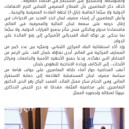
والمتوسطة، والتشجيع على الاستثمار في اقتصاد المعرفة...
كذلك ذكر البعاصيري بأن القطاع المصرفي اللبناني التزم الاتفاقات
الدولية ولا سيّما اتفاقية (بازل-3) لجهة الملاءة المصرفية والربحية...
وأعلن البعاصيري أن إنشاء مصرف لبنان اتخذ العديد من الاجراءات في
إطار، حرصه على سمعة لبنان المالية والمصرفية في العالم،
فاقتصادنا مدولر وبالتالي فنحن نتأثر بجميع القرارات الدولية، ولا سيّما
بما يحكى عن توجّه البنك الفيدرالي الأميركي إلى رفع الفائدة على
الدولار.
وإذ أكد استقلالية البنك المركزي اللبناني، وتميّزه بين عدد كبير من
المصارف المركزية في العالم، أبدى تفاؤله بلبنان الغد، على الرغم من
المخاطر التي تهدّده، ودعا جميع الأجهزة الأمنية والجامعات ومراكز
الأبحاث... إلى التكاتف وزيادة الانتاجية للنهوض بلبنان.
أعقب المحاضرة حوار أضاء خلاله البعاصيري على جوانب هامة من
سياسة مصرف لبنان المستقبلية الهادفة إلى حماية الاستقرار
المالي. وفي الختام شكر ممثل القائد، العميد الركن زهر الدين الدكتور
البعاصيري على محاضرته القيّمة، مقدمًا له درع الجيش التذكاري
عربونًا لعطائه ولحضوره المميّز.