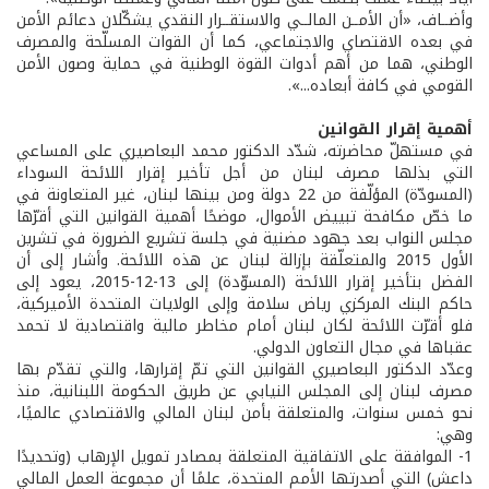
وأضــاف، «أن الأمــن المالــي والاستقــرار النقدي يشكّلان دعائم الأمن
في بعده الاقتصاي والاجتماعي، كما أن القوات المسلّحة والمصرف
الوطني، هما من أهم أدوات القوة الوطنية في حماية وصون الأمن
القومي في كافة أبعاده...».
أهمية إقرار القوانين
في مستهلّ محاضرته، شدّد الدكتور محمد البعاصيري على المساعي
التي بذلها مصرف لبنان من أجل تأخير إقرار اللائحة السوداء
(المسودّة) المؤلّفة من 22 دولة ومن بينها لبنان، غير المتعاونة في
ما خصّ مكافحة تبييض الأموال، موضحًا أهمية القوانين التي أقرّها
مجلس النواب بعد جهود مضنية في جلسة تشريع الضرورة في تشرين
الأول 2015 والمتعلّقة بإزالة لبنان عن هذه اللائحة. وأشار إلى أن
الفضل بتأخير إقرار اللائحة (المسوّدة) إلى 13-12-2015، يعود إلى
حاكم البنك المركزي رياض سلامة وإلى الولايات المتحدة الأميركية،
فلو أقرّت اللائحة لكان لبنان أمام مخاطر مالية واقتصادية لا تحمد
عقباها في مجال التعاون الدولي.
وعدّد الدكتور البعاصيري القوانين التي تمّ إقرارها، والتي تقدّم بها
مصرف لبنان إلى المجلس النيابي عن طريق الحكومة اللبنانية، منذ
نحو خمس سنوات، والمتعلقة بأمن لبنان المالي والاقتصادي عالميًا،
وهي:
1- الموافقة على الاتفاقية المتعلقة بمصادر تمويل الإرهاب (وتحديدًا
داعش) التي أصدرتها الأمم المتحدة، علمًا أن مجموعة العمل المالي