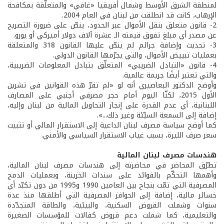
لمنطقة الشرق الأوسط وشمال أفريقيا «غافي» والمتعلّقة بمكافحة
الإرهاب، كانت قد انطلقت من لبنان في العام 2004.
2- قانون متعلق بنقل الأموال عبر الحدود، ينصّ على ضرورة التصريح
عن مصدر أي مبلغ تفوق قيمته الـ عشرة آلاف دولار أميركي أو يورو.
3- تحديث وإضافة جرائم لم ينصّ عليها القانون 318 والمتعلقة
بعمليات تبييض الأموال، والتي يجرّمها القانون الدولي.
4- قانون «التبادل الضريبي» المتعلّق بتبادل المعلومات الضريبية،
والتي تعتبر أيضًا جريمة عالمية.
وأوضح الدكتور البعاصيري أنه لو «لم تقرّ هذه القوانين في تشرين
الأول 2015، لكنّا اليوم أمام حجر مصرفي أجنبي على المصارف
اللبنانية، أي عدم القدرة على إنجاز التحاويل المالية من لبنان وإليه،
إضافة إلى السمعة السيّئة وغير ذلك...».
كما أوضح سياسة مصرف لبنان الداعية إلى الاستقرار المالي أو تثبيت
سعر صرف الليرة، بسبب غياب الاستقرار السياسي والأمني.
هندسات مصرف لبنان المالية
تطرّق المحاضر في محاضرته إلى هندسات مصرف لبنان المالية،
وأهمها التحكّم بالفوائد على سندات الخزينة، وبعمليات الدمج
المصرفية التي تمّت بنجاح بين العامين 1990 و1995 من دون تكبّد أي
خسائر مالية، إضافة إلى الحوافز المصرفية التي أطلقها منذ عدة
سنوات وشملت القروض السكنية، والبيئية، والطاقة المتجدّدة
والتعليمية، كما شملت دعم قروض كفالات للمؤسسات الصغيرة