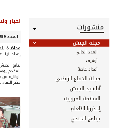
اخبار ون
منشورات
العدد 259 - كانون الثاني 2007
مجلة الجيش
محاضرة للم
العدد الحالي
إعداد: نينا 
أرشيف
يتابع الجيش
أعداد خاصة
المقدم يوسف
الوقاية من 
مجلة الدفاع الوطني
حضر اللقاء ع
أناشيد الجيش
السلامة المرورية
إحذروا الألغام
برنامج الجندي