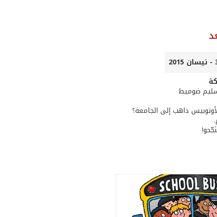
د
كة
 سليم ضوميط
لأوتوبيس ذاهب إلى الجامعة؟
َجّحو!