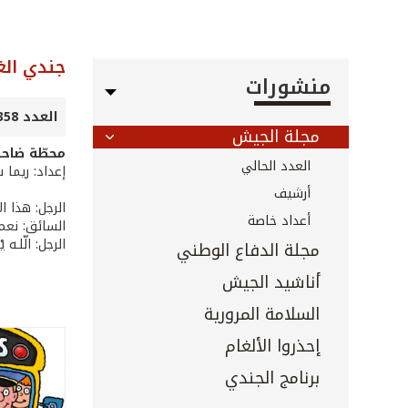
جندي الغ
منشورات
العدد 358 - نيسان 2015
مجلة الجيش
محطّة ضاح
العدد الحالي
إعداد: ريما
أرشيف
الرجل: هذا ا
أعداد خاصة
السائق: نعم.
الرجل: الّلـه يْن
مجلة الدفاع الوطني
أناشيد الجيش
السلامة المرورية
إحذروا الألغام
برنامج الجندي