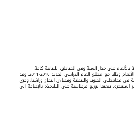
 بالألغام على مدار السنة وفي المناطق اللبنانية كافة.
وفي هذا الإطار، أطلقت خلال شهر أيلول المنصرم، حملة تذكيرية للتوعية من مخاطر الألغام وذلك مع مطلع العام الدراسي الجديد 2010-2011. وقد
لى 4500 تلميذ تراوح أعمارهم بين 6 و12 سنة، في 33 بلدة وقرية في محافظتي الجنوب والنبطية وقضاءي البقاع وراشيا. وجرى
ير المنفجرة، تبعها توزيع قرطاسية على التلامذة بالإضافة الى