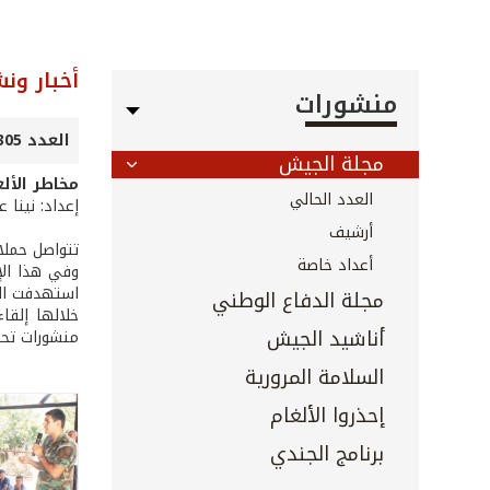
أخبار ون
منشورات
العدد 305 - تشرين الثاني 2010
مجلة الجيش
مخاطر الأل
العدد الحالي
إعداد: نينا 
أرشيف
تتواصل حملات
أعداد خاصة
مجلة الدفاع الوطني
خلالها إلقا
أناشيد الجيش
منشورات تحت
السلامة المرورية
إحذروا الألغام
برنامج الجندي